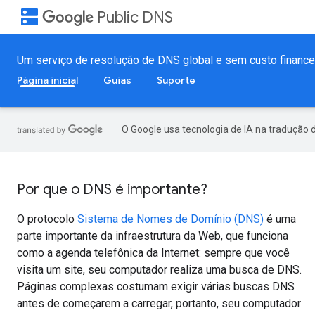
dns
Public DNS
Um serviço de resolução de DNS global e sem custo financei
Página inicial
Guias
Suporte
O Google usa tecnologia de IA na tradução 
Por que o DNS é importante?
O protocolo
Sistema de Nomes de Domínio (DNS)
é uma
parte importante da infraestrutura da Web, que funciona
como a agenda telefônica da Internet: sempre que você
visita um site, seu computador realiza uma busca de DNS.
Páginas complexas costumam exigir várias buscas DNS
antes de começarem a carregar, portanto, seu computador