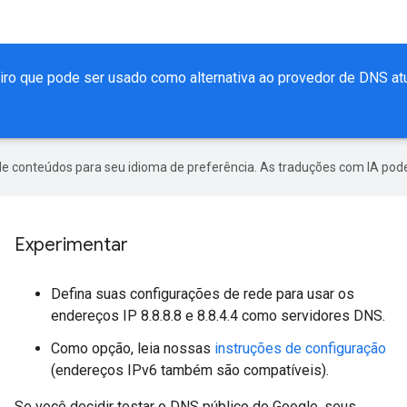
ro que pode ser usado como alternativa ao provedor de DNS atu
de conteúdos para seu idioma de preferência. As traduções com IA pode
Experimentar
Defina suas configurações de rede para usar os
endereços IP 8.8.8.8 e 8.8.4.4 como servidores DNS.
Como opção, leia nossas
instruções de configuração
(endereços IPv6 também são compatíveis).
Se você decidir testar o DNS público do Google, seus