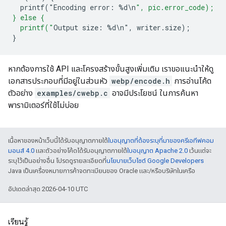
printf("Encoding
error
:
%
d
\
n
", pic.error_code);
} else {
  printf("
Output
size
:
%
d
\
n
"
,
writer
.
size
);
}
หากต้องการใช้ API และโครงสร้างขั้นสูงเพิ่มเติม เราขอแนะนำให้ดู
เอกสารประกอบที่มีอยู่ในส่วนหัว
webp/encode.h
การอ่านโค้ด
ตัวอย่าง
examples/cwebp.c
อาจมีประโยชน์ ในการค้นหา
พารามิเตอร์ที่ใช้ไม่บ่อย
เนื้อหาของหน้าเว็บนี้ได้รับอนุญาตภายใต้
ใบอนุญาตที่ต้องระบุที่มาของครีเอทีฟคอม
มอนส์ 4.0
และตัวอย่างโค้ดได้รับอนุญาตภายใต้
ใบอนุญาต Apache 2.0
เว้นแต่จะ
ระบุไว้เป็นอย่างอื่น โปรดดูรายละเอียดที่
นโยบายเว็บไซต์ Google Developers
Java เป็นเครื่องหมายการค้าจดทะเบียนของ Oracle และ/หรือบริษัทในเครือ
อัปเดตล่าสุด 2026-04-10 UTC
เรียนรู้