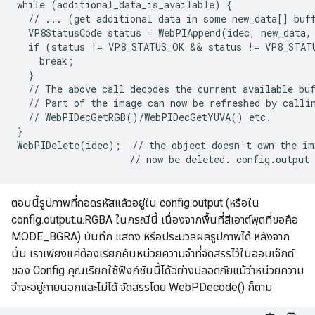
while (additional_data_is_available) {

  // ... (get additional data in some new_data[] buff
  VP8StatusCode status = WebPIAppend(idec, new_data, 
  if (status != VP8_STATUS_OK && status != VP8_STATU
    break;

  }

  // The above call decodes the current available buf
  // Part of the image can now be refreshed by callin
  // WebPIDecGetRGB()/WebPIDecGetYUVA() etc.

}

WebPIDelete(idec);  // the object doesn't own the im
ตอนนี้รูปภาพที่ถอดรหัสแล้วอยู่ใน config.output (หรือใน
config.output.u.RGBA ในกรณีนี้ เนื่องจากพื้นที่สีเอาต์พุตที่ขอคือ
MODE_BGRA) บันทึก แสดง หรือประมวลผลรูปภาพได้ หลังจาก
นั้น เราเพียงแค่ต้องเรียกคืนหน่วยความจำที่จัดสรรไว้ในออบเจ็กต์
ของ Config คุณเรียกใช้ฟังก์ชันนี้ได้อย่างปลอดภัยแม้ว่าหน่วยความ
จำจะอยู่ภายนอกและไม่ได้ จัดสรรโดย WebPDecode() ก็ตาม