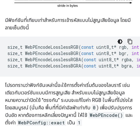
มีฟังก์ชันที่เทียบเท่าสำหรับการเข้ารหัสแบบไม่สูญเสียข้อมูล โดยมี
ลายเซ็นดังนี้
size_t
WebPEncodeLosslessRGB
(
const
uint8_t
*
rgb
,
int
size_t
WebPEncodeLosslessBGR
(
const
uint8_t
*
bgr
,
int
size_t
WebPEncodeLosslessRGBA
(
const
uint8_t
*
rgba
,
i
size_t
WebPEncodeLosslessBGRA
(
const
uint8_t
*
bgra
,
i
โปรดทราบว่าฟังก์ชันเหล่านี้จะใช้การตั้งค่าเริ่มต้นของไลบรารี เช่น
เดียวกับเวอร์ชันแบบมีการสูญเสีย สำหรับแบบไม่สูญเสียข้อมูล
หมายความว่าปิดใช้ "ตรงกัน" ระบบจะแก้ไขค่า RGB ในพื้นที่โปร่งใส
โดยสมบูรณ์ (นั่นคือ พื้นที่ที่มีค่าอัลฟ่าเท่ากับ
0
) เพื่อปรับปรุงการ
บีบอัด หากต้องการหลีกเลี่ยงปัญหานี้ ให้ใช้
WebPEncode()
และ
ตั้งค่า
WebPConfig::exact
เป็น
1