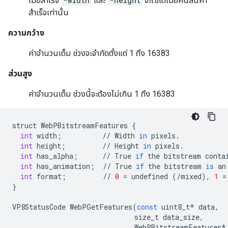
เมื่อสำเร็จ
*width
และ
*height
จะใช้ได้เมื่อคืนสินค้า
สำเร็จเท่านั้น
ความกว้าง
ค่าจำนวนเต็ม ช่วงจะจำกัดตั้งแต่ 1 ถึง 16383
ส่วนสูง
ค่าจำนวนเต็ม ช่วงนี้จะต้องไม่เกิน 1 ถึง 16383
struct
WebPBitstreamFeatures
{
int
width
;
//
Width
in
pixels
.
int
height
;
//
Height
in
pixels
.
int
has_alpha
;
//
True
if
the
bitstream
conta
int
has_animation
;
//
True
if
the
bitstream
is
an
int
format
;
//
0
=
undefined
(
/
mixed
),
1
=
}
VP8StatusCode
WebPGetFeatures
(
const
uint8_t
*
data
,
size_t
data_size
,
WebPBitstreamFeatures
*