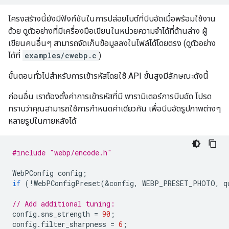
โครงสร้างนี้ยังมีฟังก์ชันในการปล่อยไบต์ที่บีบอัดเมื่อพร้อมใช้งาน
ด้วย ดูตัวอย่างที่มีเครื่องมือเขียนในหน่วยความจำได้ที่ด้านล่าง ผู้
เขียนคนอื่นๆ สามารถจัดเก็บข้อมูลลงในไฟล์ได้โดยตรง (ดูตัวอย่าง
ได้ที่
examples/cwebp.c
)
ขั้นตอนทั่วไปสำหรับการเข้ารหัสโดยใช้ API ขั้นสูงมีลักษณะดังนี้
ก่อนอื่น เราต้องตั้งค่าการเข้ารหัสที่มี พารามิเตอร์การบีบอัด โปรด
ทราบว่าคุณสามารถใช้การกำหนดค่าเดียวกัน เพื่อบีบอัดรูปภาพต่างๆ
หลายรูปในภายหลังได้
#include
"webp/encode.h"
WebPConfig
config
;
if
(
!
WebPConfigPreset
(
&
config
,
WEBP_PRESET_PHOTO
,
q
// Add additional tuning:
config
.
sns_strength
=
90
;
config
.
filter_sharpness
=
6
;