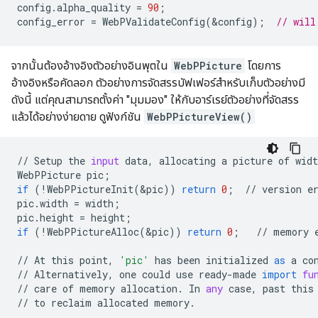
config
.
alpha_quality
=
90
;
config_error
=
WebPValidateConfig
(
&
config
);
// will
จากนั้นต้องอ้างอิงตัวอย่างอินพุตใน
WebPPicture
โดยการ
อ้างอิงหรือคัดลอก ตัวอย่างการจัดสรรบัฟเฟอร์สำหรับเก็บตัวอย่างมี
ดังนี้ แต่คุณสามารถตั้งค่า "มุมมอง" ให้กับอาร์เรย์ตัวอย่างที่จัดสรร
แล้วได้อย่างง่ายดาย ดูฟังก์ชัน
WebPPictureView()
//
Setup
the
input
data
,
allocating
a
picture
of
widt
WebPPicture
pic
;
if
(
!
WebPPictureInit
(
&
pic
))
return
0
;
//
version
e
pic
.
width
=
width
;
pic
.
height
=
height
;
if
(
!
WebPPictureAlloc
(
&
pic
))
return
0
;
//
memory
//
At
this
point
,
'pic'
has
been
initialized
as
a
co
//
Alternatively
,
one
could
use
ready
-
made
import
fu
//
care
of
memory
allocation
.
In
any
case
,
past
this
//
to
reclaim
allocated
memory
.