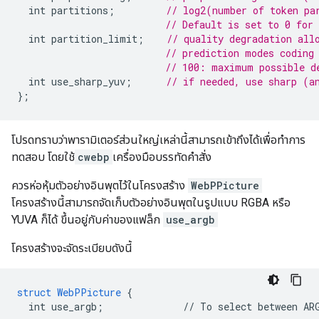
int
partitions
;
// log2(number of token pa
// Default is set to 0 for 
int
partition_limit
;
// quality degradation all
// prediction modes coding
// 100: maximum possible d
int
use_sharp_yuv
;
// if needed, use sharp (a
};
โปรดทราบว่าพารามิเตอร์ส่วนใหญ่เหล่านี้สามารถเข้าถึงได้เพื่อทำการ
ทดสอบ โดยใช้
cwebp
เครื่องมือบรรทัดคำสั่ง
ควรห่อหุ้มตัวอย่างอินพุตไว้ในโครงสร้าง
WebPPicture
โครงสร้างนี้สามารถจัดเก็บตัวอย่างอินพุตในรูปแบบ RGBA หรือ
YUVA ก็ได้ ขึ้นอยู่กับค่าของแฟล็ก
use_argb
โครงสร้างจะจัดระเบียบดังนี้
struct
WebPPicture
{
int
use_argb
;
//
To
select
between
AR