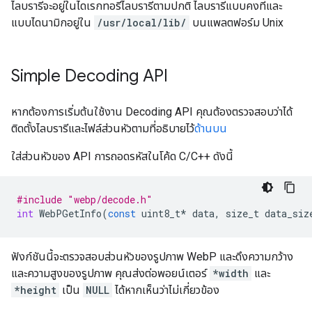
ไลบรารีจะอยู่ในไดเรกทอรีไลบรารีตามปกติ ไลบรารีแบบคงที่และ
แบบไดนามิกอยู่ใน
/usr/local/lib/
บนแพลตฟอร์ม Unix
Simple Decoding API
หากต้องการเริ่มต้นใช้งาน Decoding API คุณต้องตรวจสอบว่าได้
ติดตั้งไลบรารีและไฟล์ส่วนหัวตามที่อธิบายไว้
ด้านบน
ใส่ส่วนหัวของ API การถอดรหัสในโค้ด C/C++ ดังนี้
#include "webp/decode.h"
int
WebPGetInfo
(
const
uint8_t
*
data
,
size_t
data_siz
ฟังก์ชันนี้จะตรวจสอบส่วนหัวของรูปภาพ WebP และดึงความกว้าง
และความสูงของรูปภาพ คุณส่งต่อพอยน์เตอร์
*width
และ
*height
เป็น
NULL
ได้หากเห็นว่าไม่เกี่ยวข้อง