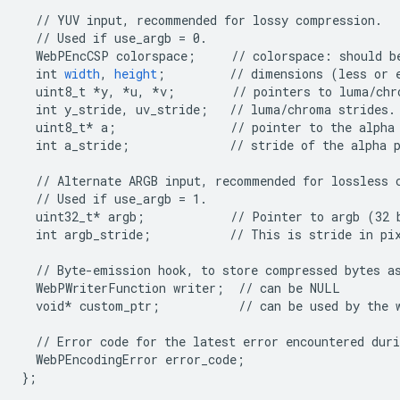
//
YUV
input,
recommended
for
lossy
compression.
//
Used
if
use_argb
=
0.
WebPEncCSP
colorspace
;
//
colorspace
:
should
b
int
width
,
height
;
//
dimensions
(less
or
uint8_t
*y,
*u,
*v
;
//
pointers
to
luma/chr
int
y_stride,
uv_stride
;
//
luma/chroma
strides.
uint8_t*
a
;
//
pointer
to
the
alpha
int
a_stride
;
//
stride
of
the
alpha
//
Alternate
ARGB
input,
recommended
for
lossless
//
Used
if
use_argb
=
1.
uint32_t*
argb
;
//
Pointer
to
argb
(32
int
argb_stride
;
//
This
is
stride
in
pi
//
Byte-emission
hook,
to
store
compressed
bytes
a
WebPWriterFunction
writer
;
//
can
be
NULL
void*
custom_ptr
;
//
can
be
used
by
the
//
Error
code
for
the
latest
error
encountered
duri
WebPEncodingError
error_code
;
}
;