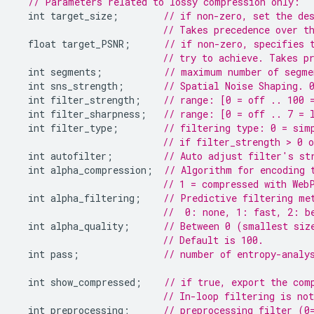
// Parameters related to lossy compression only:
int
target_size
;
// if non-zero, set the de
// Takes precedence over t
float
target_PSNR
;
// if non-zero, specifies 
// try to achieve. Takes p
int
segments
;
// maximum number of segme
int
sns_strength
;
// Spatial Noise Shaping. 
int
filter_strength
;
// range: [0 = off .. 100 
int
filter_sharpness
;
// range: [0 = off .. 7 = 
int
filter_type
;
// filtering type: 0 = sim
// if filter_strength > 0 
int
autofilter
;
// Auto adjust filter's st
int
alpha_compression
;
// Algorithm for encoding 
// 1 = compressed with Web
int
alpha_filtering
;
// Predictive filtering me
//  0: none, 1: fast, 2: b
int
alpha_quality
;
// Between 0 (smallest siz
// Default is 100.
int
pass
;
// number of entropy-analy
int
show_compressed
;
// if true, export the com
// In-loop filtering is not
int
preprocessing
;
// preprocessing filter (0