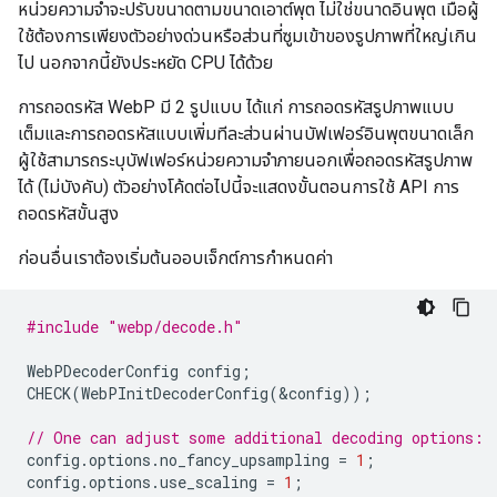
หน่วยความจำจะปรับขนาดตามขนาดเอาต์พุต ไม่ใช่ขนาดอินพุต เมื่อผู้
ใช้ต้องการเพียงตัวอย่างด่วนหรือส่วนที่ซูมเข้าของรูปภาพที่ใหญ่เกิน
ไป นอกจากนี้ยังประหยัด CPU ได้ด้วย
การถอดรหัส WebP มี 2 รูปแบบ ได้แก่ การถอดรหัสรูปภาพแบบ
เต็มและการถอดรหัสแบบเพิ่มทีละส่วนผ่านบัฟเฟอร์อินพุตขนาดเล็ก
ผู้ใช้สามารถระบุบัฟเฟอร์หน่วยความจำภายนอกเพื่อถอดรหัสรูปภาพ
ได้ (ไม่บังคับ) ตัวอย่างโค้ดต่อไปนี้จะแสดงขั้นตอนการใช้ API การ
ถอดรหัสขั้นสูง
ก่อนอื่นเราต้องเริ่มต้นออบเจ็กต์การกำหนดค่า
#include
"webp/decode.h"
WebPDecoderConfig
config
;
CHECK
(
WebPInitDecoderConfig
(
&
config
));
// One can adjust some additional decoding options:
config
.
options
.
no_fancy_upsampling
=
1
;
config
.
options
.
use_scaling
=
1
;