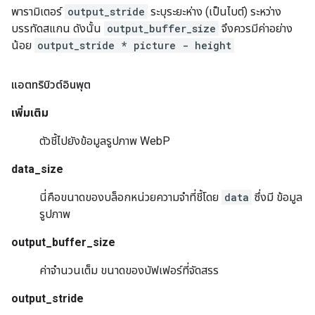
พารามิเตอร์
output_stride
ระบุระยะห่าง (เป็นไบต์) ระหว่าง
บรรทัดสแกน ดังนั้น
output_buffer_size
จึงควรมีค่าอย่าง
น้อย
output_stride * picture - height
แอตทริบิวต์อินพุต
เพิ่มเติม
ตัวชี้ไปยังข้อมูลรูปภาพ WebP
data_size
นี่คือขนาดของบล็อกหน่วยความจำที่ชี้โดย
data
ซึ่งมี ข้อมูล
รูปภาพ
output_buffer_size
ค่าจำนวนเต็ม ขนาดของบัฟเฟอร์ที่จัดสรร
output_stride