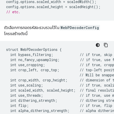
config
.
options
.
scaled_width
=
scaledWidth
();
config
.
options
.
scaled_height
=
scaledHeight
();
// etc.
ตัวเลือกการถอดรหัสจะรวบรวมไว้ใน
WebPDecoderConfig
โครงสร้างดังนี้
struct WebPDecoderOptions {

  int bypass_filtering;             // if true, skip 
  int no_fancy_upsampling;          // if true, use f
  int use_cropping;                 // if true, crop
  int crop_left, crop_top;          // top-left posit
                                    // Will be snappe
  int crop_width, crop_height;      // dimension of t
  int use_scaling;                  // if true, scal
  int scaled_width, scaled_height;  // final resoluti
  int use_threads;                  // if true, use m
  int dithering_strength;           // dithering stre
  int flip;                         // if true, flip 
  int alpha_dithering_strength;     // alpha ditherin