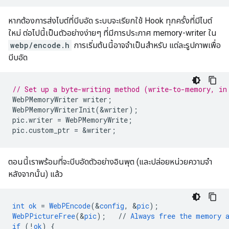
หากต้องการส่งไบต์ที่บีบอัด ระบบจะเรียกใช้ Hook ทุกครั้งที่มีไบต์
ใหม่ ต่อไปนี้เป็นตัวอย่างง่ายๆ ที่มีการประกาศ memory-writer ใน
webp/encode.h
การเริ่มต้นนี้อาจจำเป็นสำหรับ แต่ละรูปภาพเพื่อ
บีบอัด
// Set up a byte-writing method (write-to-memory, in
WebPMemoryWriter
writer
;
WebPMemoryWriterInit
(
&
writer
);
pic
.
writer
=
WebPMemoryWrite
;
pic
.
custom_ptr
=
&
writer
;
ตอนนี้เราพร้อมที่จะบีบอัดตัวอย่างอินพุต (และปล่อยหน่วยความจำ
หลังจากนั้น) แล้ว
int
ok
=
WebPEncode
(
&
config
,
&
pic
);
WebPPictureFree
(
&
pic
);
//
Always
free
the
memory
if
(!
ok
)
{