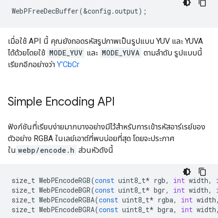
เมื่อใช้ API นี้ คุณยังถอดรหัสรูปภาพเป็นรูปแบบ YUV และ YUVA
ได้ด้วยโดยใช้
MODE_YUV
และ
MODE_YUVA
ตามลำดับ รูปแบบนี้
เรียกอีกอย่างว่า
Y'CbCr
Simple Encoding API
ฟังก์ชันที่เรียบง่ายมากบางอย่างมีไว้สำหรับการเข้ารหัสอาร์เรย์ของ
ตัวอย่าง RGBA ในเลย์เอาต์ที่พบบ่อยที่สุด โดยจะประกาศ
ใน
webp/encode.h
ส่วนหัวดังนี้
size_t
WebPEncodeRGB
(
const
uint8_t
*
rgb
,
int
width
,
size_t
WebPEncodeBGR
(
const
uint8_t
*
bgr
,
int
width
,
size_t
WebPEncodeRGBA
(
const
uint8_t
*
rgba
,
int
width
size_t
WebPEncodeBGRA
(
const
uint8_t
*
bgra
,
int
width