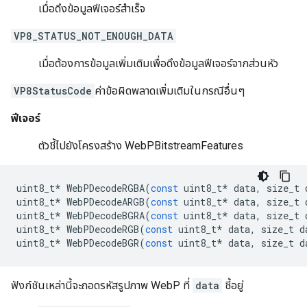
เมื่อดึงข้อมูลฟีเจอร์สำเร็จ
VP8_STATUS_NOT_ENOUGH_DATA
เมื่อต้องการข้อมูลเพิ่มเติมเพื่อดึงข้อมูลฟีเจอร์จากส่วนหัว
VP8StatusCode
ค่าข้อผิดพลาดเพิ่มเติมในกรณีอื่นๆ
ฟีเจอร์
ตัวชี้ไปยังโครงสร้าง WebPBitstreamFeatures
uint8_t
*
WebPDecodeRGBA
(
const
uint8_t
*
data
,
size_t
uint8_t
*
WebPDecodeARGB
(
const
uint8_t
*
data
,
size_t
uint8_t
*
WebPDecodeBGRA
(
const
uint8_t
*
data
,
size_t
uint8_t
*
WebPDecodeRGB
(
const
uint8_t
*
data
,
size_t
d
uint8_t
*
WebPDecodeBGR
(
const
uint8_t
*
data
,
size_t
d
ฟังก์ชันเหล่านี้จะถอดรหัสรูปภาพ WebP ที่
data
ชี้อยู่