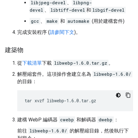
libjpeg-devel
、
libpng-
devel
、
libtiff-devel
和
libgif-devel
gcc
、
make
和
automake
(用於建構套件)
完成安裝程序 (
請參閱下文
)。
建築物
從
下載清單
下載
libwebp-1.6.0.tar.gz
。
解壓縮套件。這項操作會建立名為
libwebp-1.6.0/
的目錄：
tar
xvzf
建構 WebP 編碼器
cwebp
和解碼器
dwebp
：
前往
libwebp-1.6.0/
的解壓縮目錄，然後執行下