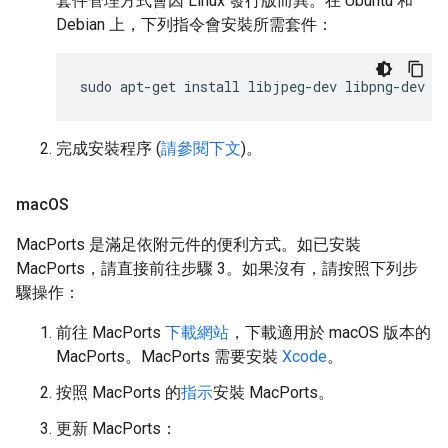
套件管理方式會因 Linux 發行版而異。在 Ubuntu 和
Debian 上，下列指令會安裝所需套件：
sudo
apt-get
install
libjpeg-dev
libpng-dev
l
完成安裝程序 (
請參閱下文
)。
mac
OS
MacPorts 是滿足依附元件的便利方式。如已安裝
MacPorts，請直接前往步驟 3。如果沒有，請按照下列步
驟操作：
前往 MacPorts
下載網站
，下載適用於 macOS 版本的
MacPorts。MacPorts 需要安裝
Xcode
。
按照 MacPorts 的
指示
安裝 MacPorts。
更新 MacPorts：