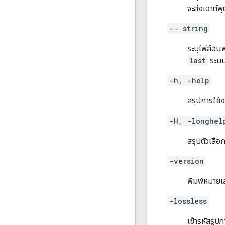
จะส่งเอาต์พ
-- string
ระบุไฟล์อินพ
last
ระบบจ
-h, -help
สรุปการใช้ง
-H, -longhel
สรุปตัวเลือก
-version
พิมพ์หมายเล
-lossless
เข้ารหัสรูป