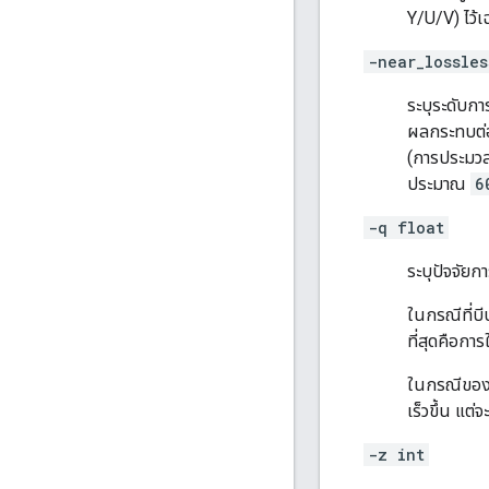
Y/U/V) ไว้เ
-near_lossles
ระบุระดับกา
ผลกระทบต่อ
(การประมวล
ประมาณ
6
-q float
ระบุปัจจัยก
ในกรณีที่บี
ที่สุดคือกา
ในกรณีของก
เร็วขึ้น แต่
-z int