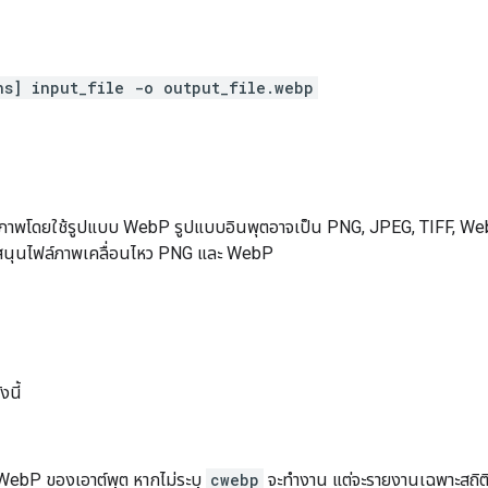
ns] input_file -o output_file.webp
ปภาพโดยใช้รูปแบบ WebP รูปแบบอินพุตอาจเป็น PNG, JPEG, TIFF, WebP
บสนุนไฟล์ภาพเคลื่อนไหว PNG และ WebP
งนี้
์ WebP ของเอาต์พุต หากไม่ระบุ
cwebp
จะทํางาน แต่จะรายงานเฉพาะสถิติเท่