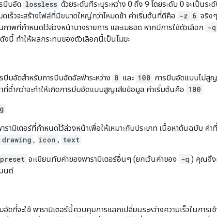
รบีบอัด
lossless
ด้วยระดับที่ระบุระหว่าง 0 ถึง 9 โดยระดับ 0 จะเป็นระดับ
 โหมดเร็วจะสร้างไฟล์ที่มีขนาดใหญ่กว่าโหมดช้า ค่าเริ่มต้นที่ดีคือ
-z 6
จริงๆ
คุณภาพที่กำหนดไว้ล่วงหน้าบางรายการ และเมธอด หากมีการใช้ตัวเลือก
-q
ดังนี้ ทำให้ผลกระทบของตัวเลือกนี้เป็นโมฆะ
ารบีบอัดสำหรับการบีบอัดอัลฟ่าระหว่าง
0
และ
100
การบีบอัดแบบไม่สูญเ
าที่ต่ำกว่าจะทำให้เกิดการบีบอัดแบบสูญเสียข้อมูล ค่าเริ่มต้นคือ
100
g
ารามิเตอร์ที่กำหนดไว้ล่วงหน้าเพื่อให้เหมาะกับประเภท เนื้อหาต้นฉบับ ค่าที
drawing
,
icon
,
text
preset
จะเขียนทับค่าของพารามิเตอร์อื่นๆ (ยกเว้นค่าของ
-q
) คุณจึ
มนต์
บีบอัดที่จะใช้ พารามิเตอร์นี้ควบคุมการแลกเปลี่ยนระหว่างความเร็วในการ