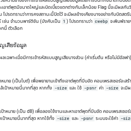
วยความจำของการเข้ารหัสแบบสูญเสียข้อมูลโดยการบันทึกขนาดที่บีบอัดไว้ 4
ะเอาต์พุตมีขนาดใหญ่และบิดเบี้ยวแตกต่างกันเล็กน้อย Flag นี้จะมีผลกับวิธีก
ต้น โปรดทราบว่าการคงสถานะนี้ปิดไว้ จะมีผลข้างเคียงบางอย่างกับบิตสตรีม
ร์ เช่น จำนวนพาร์ติชัน (บังคับเป็น
1
) โปรดทราบว่า
cwebp
จะพิมพ์ราย
ือกนี้ ตัวเลือก
ญเสียข้อมูล
มีผลเฉพาะเมื่อมีการเข้ารหัสแบบสูญเสียบางส่วน (ค่าเริ่มต้น หรือไม่มีอัลฟา
าหมาย (เป็นไบต์) เพื่อพยายามเข้าถึงเอาต์พุตที่บีบอัด คอมเพรสเซอร์จะสร
ใกล้เป้าหมายนี้มากที่สุด หากทั้ง
-size
และ ใช้
-psnr
ค่า
-size
จะมีผ
ป้าหมาย (เป็น dB) เพื่อลองใช้งานและหาเอาต์พุตที่บีบอัด คอมเพรสเซอร์จะ
เป้าหมายนี้มากที่สุด หากใช้ทั้ง
-size
และ
-psnr
ระบบจะใช้ค่า
-siz