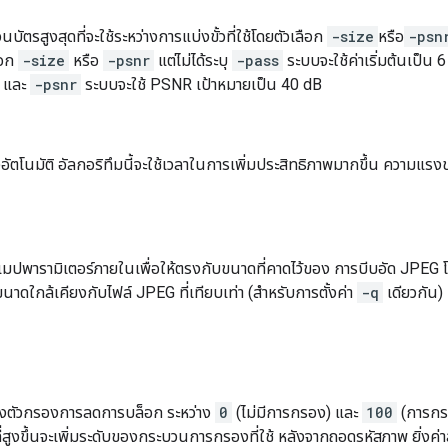
ัตรสูงสุดที่จะใช้ระหว่างการแบ่งขั้วที่ใช้โดยตัวเลือก
-size
หรือ
-psn
ือก
-size
หรือ
-psnr
แต่ไม่ได้ระบุ
-pass
ระบบจะใช้ค่าเริ่มต้นเป็น 
และ
-psnr
ระบบจะใช้ PSNR เป้าหมายเป็น 40 dB
อัตโนมัติ อัลกอริทึมนี้จะใช้เวลาในการเพิ่มประสิทธิภาพมากขึ้น ความแรง
มปพารามิเตอร์ภายในเพื่อให้ตรงกับขนาดที่คาดไว้ของ การบีบอัด JPEG โดย
มีขนาดใกล้เคียงกับไฟล์ JPEG ที่เทียบเท่า (สำหรับการตั้งค่า
-q
เดียวกัน)
องตัวกรองการลดการบล็อก ระหว่าง
0
(ไม่มีการกรอง) และ
100
(การกรอ
ที่สูงขึ้นจะเพิ่มระดับของกระบวนการกรองที่ใช้ หลังจากถอดรหัสภาพ ยิ่งค่