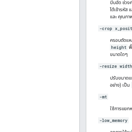
บีบอัด ช่วงค่
ได้เข้ารหัส 
และ คุณภาพ
-crop x_posi
ครอบตัดแหล่ง
height
พื
ขนาดใดๆ
-resize widt
ปรับขนาดแหล
อย่าง) เป็น
-mt
ใช้การแยกห
-low_memory