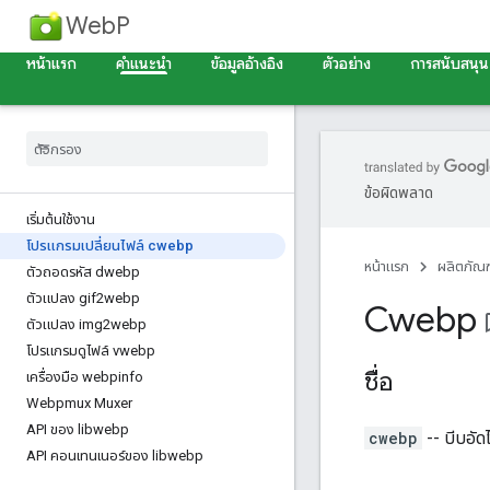
WebP
หน้าแรก
คำแนะนำ
ข้อมูลอ้างอิง
ตัวอย่าง
การสนับสนุน
ข้อผิดพลาด
เริ่มต้นใช้งาน
โปรแกรมเปลี่ยนไฟล์ cwebp
หน้าแรก
ผลิตภัณฑ
ตัวถอดรหัส dwebp
ตัวแปลง gif2webp
Cwebp
bookm
ตัวแปลง img2webp
โปรแกรมดูไฟล์ vwebp
ชื่อ
เครื่องมือ webpinfo
Webpmux Muxer
API ของ libwebp
cwebp
-- บีบอั
API คอนเทนเนอร์ของ libwebp