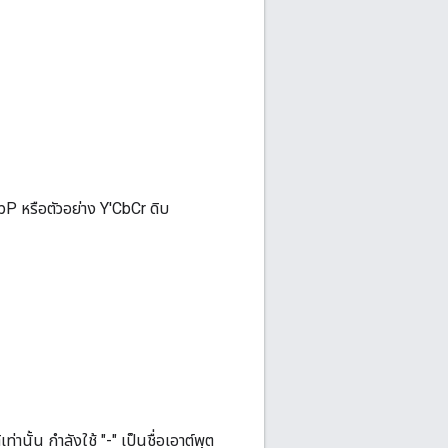
 หรือตัวอย่าง Y'CbCr ดิบ
านั้น กำลังใช้ "-" เป็นชื่อเอาต์พุต