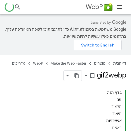
WebP
‫Google משתמשת בטכנולוגיית AI כדי לתרגם תוכן לשפה המועדפת עליך.
בתרגומים כאלו עשויות להיות שגיאות.
דף הבית
מוצרים
Make the Web Faster
WebP
מדריכים
gif2webp
bookmark_border
בדף הזה
שם
תקציר
תיאור
אפשרויות
באגים