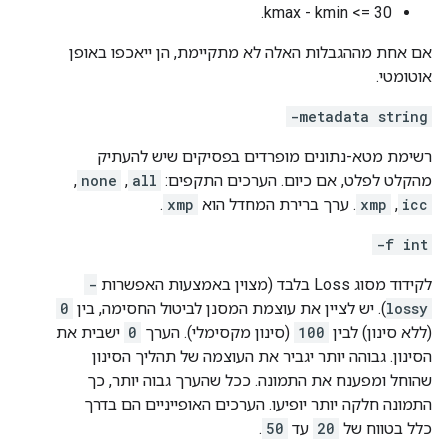
kmax - kmin <= 30.
אם אחת מההגבלות האלה לא מתקיימת, הן ייאכפו באופן
אוטומטי.
-metadata string
רשימת מטא-נתונים מופרדים בפסיקים שיש להעתיק
מהקלט לפלט, אם כיום. הערכים התקפים:
all
,
none
,
icc
,
xmp
. ערך ברירת המחדל הוא
xmp
.
-f int
לקידוד מסוג Loss בלבד (מצוין באמצעות האפשרות
-
lossy
). יש לציין את עוצמת המסנן לביטול החסימה, בין
0
(ללא סינון) לבין
100
(סינון מקסימלי). הערך
0
ישבית את
הסינון. גבוהה יותר יגביר את העוצמה של תהליך הסינון
שהוחל ומפענח את התמונה. ככל שהערך גבוה יותר, כך
התמונה חלקה יותר יופיעו. הערכים האופייניים הם בדרך
כלל בטווח של
20
עד
50
.