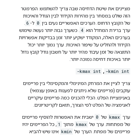
מציינים את שיטת הדחיסה שבה צריך להשתמש. הפרמטר
הזה שולט במסחר בין מהירות הקידוד לבין הגודל והאיכות
של הקובץ הדחוס. הערכים האפשריים נעים בין
0
ל-
6
.
ערך ברירת המחדל הוא
4
. כשערך גבוה יותר נעשה שימוש
בערכים האלה, המקודד ישקיע יותר זמן בבדיקות אפשרויות
הקידוד ולהחליט על שיפור האיכות. ערך נמוך יותר יכול
התוצאה של זמן עיבוד מהיר יותר על חשבון גודל קובץ גדול
יותר באיכות דחיסה נמוכה יותר.
-kmax int
,
-kmin int
צריך לציין את המרחק המינימלי והמקסימלי בין פריימים
עוקבים (פריימים שלא ניתנים לפענוח באופן עצמאי)
באנימציית הפלט. הכלי להכניס כמה פריימים עיקריים
לאנימציה של הפלט לפי הצורך, תואם לקריטריונים.
ערך
kmax
של
0
ישבית את האפשרות להוסיף פריימים
של מפתחות. ערך של
kmax
מתוך
1
, כל הפריימים יהיו
פריימים של מפתח. הערך של
kmin
אינו שיש להביא