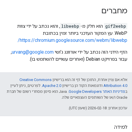
מחברים
gif2webp
הוא חלק מ-
libwebp
, והוא נכתב על ידי צוות
WebP. עץ המקור העדכני ביותר זמין בכתובת
https://chromium.googlesource.com/webm/libwebp/
הדף הידני הזה נכתב על ידי אורוונג ג'ושי
urvang@google.com
,
עבור בפרויקט Debian (ואחרים עשויים להשתמש בו).
אלא אם צוין אחרת, התוכן של דף זה הוא ברישיון
Creative Commons
Attribution 4.0
ודוגמאות הקוד הן ברישיון
Apache 2.0
. לפרטים, ניתן לעיין
ב
מדיניות האתר Google Developers‏
.‏ Java הוא סימן מסחרי רשום של חברת
Oracle ו/או של השותפים העצמאיים שלה.
עדכון אחרון: 2026-02-18 (שעון UTC).
למידה