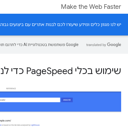
Make the Web Faster
יש לנו מגוון כלים ומידע שיעזרו לכם לבנות אתרים עם ביצועים גבוהי
‫Google משתמשת בטכנולוגיית AI כדי לתרגם תוכן לשפה המועדפת עליך. בתרגומים כאלו עשויות להיות שגיאות.
שימוש בכלי PageSpeed כדי לנתח את האתר ולבצע אופטימיזציה שלו