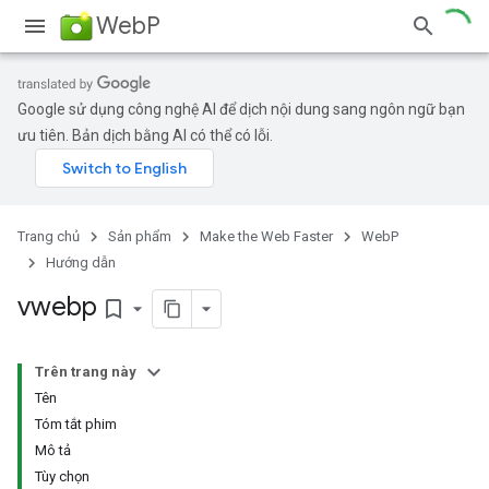
WebP
Google sử dụng công nghệ AI để dịch nội dung sang ngôn ngữ bạn
ưu tiên. Bản dịch bằng AI có thể có lỗi.
Trang chủ
Sản phẩm
Make the Web Faster
WebP
Hướng dẫn
vwebp
bookmark_border
Trên trang này
Tên
Tóm tắt phim
Mô tả
Tùy chọn