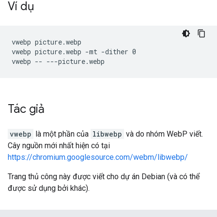
Ví dụ
vwebp picture.webp

vwebp picture.webp -mt -dither 0

Tác giả
vwebp
là một phần của
libwebp
và do nhóm WebP viết.
Cây nguồn mới nhất hiện có tại
https://chromium.googlesource.com/webm/libwebp/
Trang thủ công này được viết cho dự án Debian (và có thể
được sử dụng bởi khác).