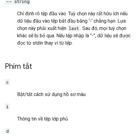
-- string
Chỉ định rõ tệp đầu vào. Tuỳ chọn này rất hữu ích nếu
dữ liệu đầu vào tệp bắt đầu bằng '-' chẳng hạn. Lựa
chọn này phải xuất hiện
last
. Sau đó, mọi tuỳ chọn
khác sẽ bị bỏ qua. Nếu tệp nhập là "-", dữ liệu sẽ được
đọc từ stdin thay vì từ tệp.
Phím tắt
c
Bật/tắt cách sử dụng hồ sơ màu
i
Thông tin về tệp lớp phủ
d