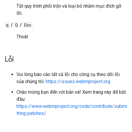
Tắt quy trình phối trộn và loại bỏ nhằm mục đích gỡ
lỗi.
q
/
Q
/
Esc
Thoát
Lỗi
Vui lòng báo cáo tất cả lỗi cho công cụ theo dõi lỗi
của chúng tôi:
https://issues.webmproject.org
Chào mừng bạn đến với bản vá! Xem trang này để bắt
đầu:
https://www.webmproject.org/code/contribute/submi
tting-patches/