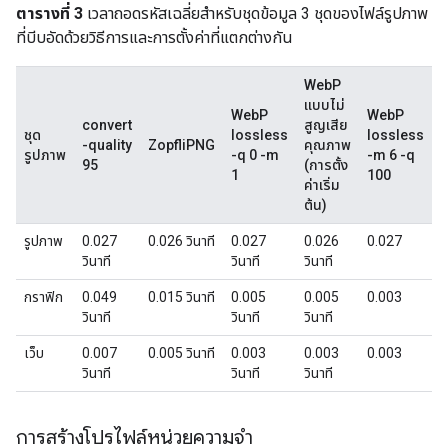
ตารางที่ 3
เวลาถอดรหัสเฉลี่ยสำหรับชุดข้อมูล 3 ชุดของไฟล์รูปภาพ
ที่บีบอัดด้วยวิธีการและการตั้งค่าที่แตกต่างกัน
WebP
แบบไม่
WebP
WebP
convert
สูญเสีย
ชุด
lossless
lossless
ส
-quality
ZopfliPNG
คุณภาพ
รูปภาพ
-q 0 -m
-m 6 -q
ค
95
(การตั้ง
1
100
ท
ค่าเริ่ม
อ
ต้น)
รูปภาพ
0.027
0.026 วินาที
0.027
0.026
0.027
0
วินาที
วินาที
วินาที
ว
กราฟิก
0.049
0.015 วินาที
0.005
0.005
0.003
0
วินาที
วินาที
วินาที
ว
เว็บ
0.007
0.005 วินาที
0.003
0.003
0.003
0
วินาที
วินาที
วินาที
ว
การสร้างโปรไฟล์หน่วยความจํา