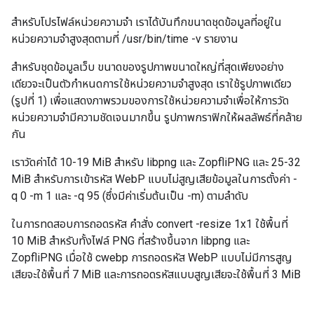
สําหรับโปรไฟล์หน่วยความจํา เราได้บันทึกขนาดชุดข้อมูลที่อยู่ใน
หน่วยความจําสูงสุดตามที่ /usr/bin/time -v รายงาน
สำหรับชุดข้อมูลเว็บ ขนาดของรูปภาพขนาดใหญ่ที่สุดเพียงอย่าง
เดียวจะเป็นตัวกำหนดการใช้หน่วยความจำสูงสุด เราใช้รูปภาพเดียว
(รูปที่ 1) เพื่อแสดงภาพรวมของการใช้หน่วยความจำเพื่อให้การวัด
หน่วยความจำมีความชัดเจนมากขึ้น รูปภาพกราฟิกให้ผลลัพธ์ที่คล้าย
กัน
เราวัดค่าได้ 10-19 MiB สำหรับ libpng และ ZopfliPNG และ 25-32
MiB สำหรับการเข้ารหัส WebP แบบไม่สูญเสียข้อมูลในการตั้งค่า -
q 0 -m 1 และ -q 95 (ซึ่งมีค่าเริ่มต้นเป็น -m) ตามลำดับ
ในการทดสอบการถอดรหัส คำสั่ง convert -resize 1x1 ใช้พื้นที่
10 MiB สำหรับทั้งไฟล์ PNG ที่สร้างขึ้นจาก libpng และ
ZopfliPNG เมื่อใช้ cwebp การถอดรหัส WebP แบบไม่มีการสูญ
เสียจะใช้พื้นที่ 7 MiB และการถอดรหัสแบบสูญเสียจะใช้พื้นที่ 3 MiB