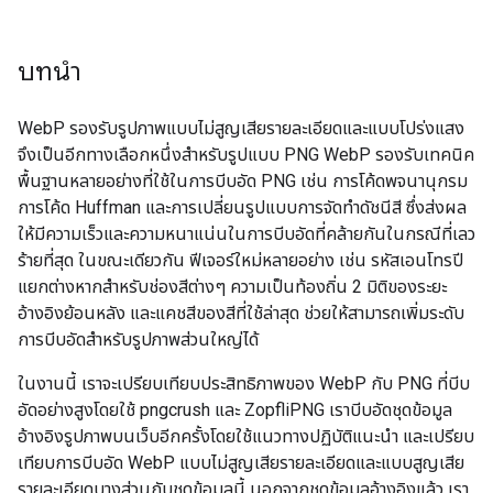
บทนำ
WebP รองรับรูปภาพแบบไม่สูญเสียรายละเอียดและแบบโปร่งแสง
จึงเป็นอีกทางเลือกหนึ่งสำหรับรูปแบบ PNG WebP รองรับเทคนิค
พื้นฐานหลายอย่างที่ใช้ในการบีบอัด PNG เช่น การโค้ดพจนานุกรม
การโค้ด Huffman และการเปลี่ยนรูปแบบการจัดทำดัชนีสี ซึ่งส่งผล
ให้มีความเร็วและความหนาแน่นในการบีบอัดที่คล้ายกันในกรณีที่เลว
ร้ายที่สุด ในขณะเดียวกัน ฟีเจอร์ใหม่หลายอย่าง เช่น รหัสเอนโทรปี
แยกต่างหากสำหรับช่องสีต่างๆ ความเป็นท้องถิ่น 2 มิติของระยะ
อ้างอิงย้อนหลัง และแคชสีของสีที่ใช้ล่าสุด ช่วยให้สามารถเพิ่มระดับ
การบีบอัดสำหรับรูปภาพส่วนใหญ่ได้
ในงานนี้ เราจะเปรียบเทียบประสิทธิภาพของ WebP กับ PNG ที่บีบ
อัดอย่างสูงโดยใช้ pngcrush และ ZopfliPNG เราบีบอัดชุดข้อมูล
อ้างอิงรูปภาพบนเว็บอีกครั้งโดยใช้แนวทางปฏิบัติแนะนำ และเปรียบ
เทียบการบีบอัด WebP แบบไม่สูญเสียรายละเอียดและแบบสูญเสีย
รายละเอียดบางส่วนกับชุดข้อมูลนี้ นอกจากชุดข้อมูลอ้างอิงแล้ว เรา