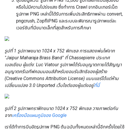
ชุดข้อมูลเว็บ: รูปภาพ PNG 12,000 รูปที่เลือกแบบสุ่มซึ่งมี
หรือไม่มีความโปร่งแสง ซึ่งทำการ Crawl จากอินเทอร์เน็ต
รูปภาพ PNG เหล่านี้ได้รับการเพิ่มประสิทธิภาพผ่าน convert,
pngcrush, ZopfliPNG และระบบจะพิจารณารูปภาพแต่ละ
เวอร์ชันที่มีขนาดเล็กที่สุดสำหรับการศึกษา
รูปที่ 1 รูปภาพขนาด 1024 x 752 พิกเซล การแสดงพ่นไฟจาก
"Jaipur Maharaja Brass Band" ที่ Chassepierre ประเทศ
เบลเยียม ผู้แต่ง: Luc Viatour รูปภาพได้รับอนุญาตภายใต้สัญญา
อนุญาตครีเอทีฟคอมมอนส์สำหรับยอมรับสิทธิของผู้สร้าง
(Creative Commons Attribution License) แบบแชร์ได้แต่ห้าม
เปลี่ยนแปลง 3.0 Unported เว็บไซต์ของผู้แต่งอยู่
ที่นี่
รูปที่ 2 รูปภาพกราฟิกขนาด 1024 x 752 พิกเซล วางภาพต่อกัน
จาก
เครื่องมือแผนภูมิของ Google
เราได้ทำการบีบอัดรูปภาพ PNG ต้นฉบับทั้งหมดเหล่านี้อีกครั้งโดยใช้