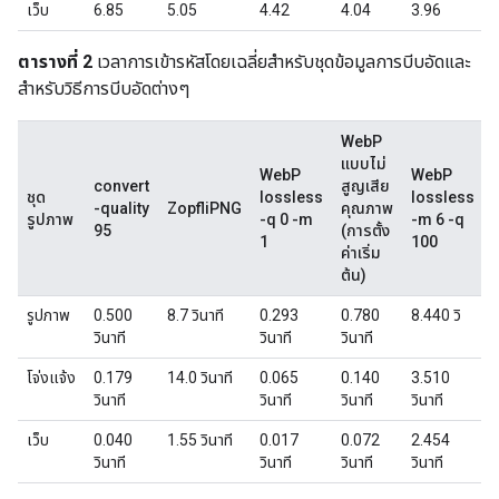
เว็บ
6.85
5.05
4.42
4.04
3.96
ตารางที่ 2
เวลาการเข้ารหัสโดยเฉลี่ยสำหรับชุดข้อมูลการบีบอัดและ
สำหรับวิธีการบีบอัดต่างๆ
WebP
แบบไม่
WebP
WebP
convert
สูญเสีย
ชุด
lossless
lossless
-quality
ZopfliPNG
คุณภาพ
รูปภาพ
-q 0 -m
-m 6 -q
95
(การตั้ง
1
100
ท
ค่าเริ่ม
อ
ต้น)
รูปภาพ
0.500
8.7 วินาที
0.293
0.780
8.440 วิ
วินาที
วินาที
วินาที
ว
โจ่งแจ้ง
0.179
14.0 วินาที
0.065
0.140
3.510
วินาที
วินาที
วินาที
วินาที
ว
เว็บ
0.040
1.55 วินาที
0.017
0.072
2.454
วินาที
วินาที
วินาที
วินาที
ว