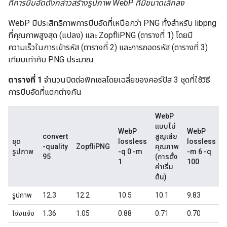
ที่การบีบอัดดังกล่าวสร้างรูปภาพ WebP ที่มีขนาดเล็กลง
WebP มีประสิทธิภาพการบีบอัดที่เหนือกว่า PNG ทั้งสำหรับ libpng
ที่คุณภาพสูงสุด (แปลง) และ ZopfliPNG (ตารางที่ 1) โดยมี
ความเร็วในการเข้ารหัส (ตารางที่ 2) และการถอดรหัส (ตารางที่ 3)
เทียบเท่ากับ PNG ประมาณ
ตารางที่ 1
จำนวนบิตต่อพิกเซลโดยเฉลี่ยของคอร์ปัส 3 ชุดที่ใช้วิธี
การบีบอัดที่แตกต่างกัน
WebP
แบบไม่
WebP
WebP
convert
สูญเสีย
ชุด
lossless
lossless
-quality
ZopfliPNG
คุณภาพ
รูปภาพ
-q 0 -m
-m 6 -q
95
(การตั้ง
1
100
ท
ค่าเริ่ม
อ
ต้น)
รูปภาพ
12.3
12.2
10.5
10.1
9.83
โจ่งแจ้ง
1.36
1.05
0.88
0.71
0.70