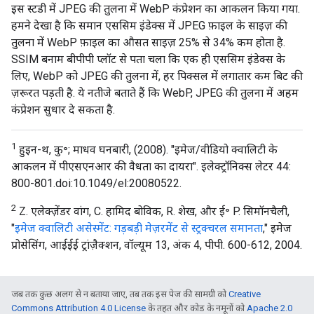
इस स्टडी में JPEG की तुलना में WebP कंप्रेशन का आकलन किया गया.
हमने देखा है कि समान एससिम इंडेक्स में JPEG फ़ाइल के साइज़ की
तुलना में WebP फ़ाइल का औसत साइज़ 25% से 34% कम होता है.
SSIM बनाम बीपीपी प्लॉट से पता चला कि एक ही एससिम इंडेक्स के
लिए, WebP को JPEG की तुलना में, हर पिक्सल में लगातार कम बिट की
ज़रूरत पड़ती है. ये नतीजे बताते हैं कि WebP, JPEG की तुलना में अहम
कंप्रेशन सुधार दे सकता है.
1
हुइन-थ, कु॰; माधव घनबारी, (2008). "इमेज/वीडियो क्वालिटी के
आकलन में पीएसएनआर की वैधता का दायरा". इलेक्ट्रॉनिक्स लेटर 44:
800-801.doi:10.1049/el:20080522.
2
Z. एलेक्ज़ेंडर वांग, C. हामिद बोविक, R. शेख, और ई॰ P. सिमॉनचैली,
"
इमेज क्वालिटी असेस्मेंट: गड़बड़ी मेज़रमेंट से स्ट्रक्चरल समानता
," इमेज
प्रोसेसिंग, आईईई ट्रांज़ैक्शन, वॉल्यूम 13, अंक 4, पीपी. 600-612, 2004.
जब तक कुछ अलग से न बताया जाए, तब तक इस पेज की सामग्री को
Creative
Commons Attribution 4.0 License
के तहत और कोड के नमूनों को
Apache 2.0