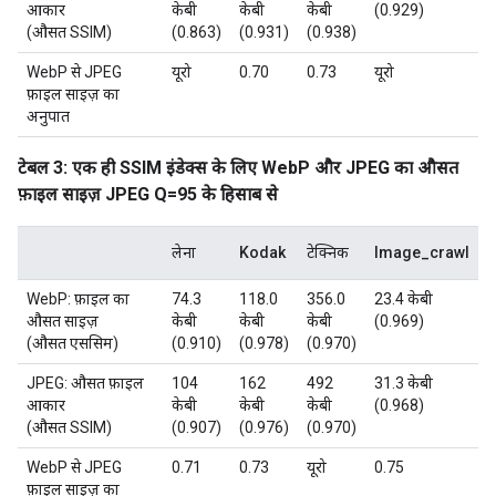
आकार
केबी
केबी
केबी
(0.929)
(औसत SSIM)
(0.863)
(0.931)
(0.938)
WebP से JPEG
यूरो
0.70
0.73
यूरो
फ़ाइल साइज़ का
अनुपात
टेबल 3: एक ही SSIM इंडेक्स के लिए WebP और JPEG का औसत
फ़ाइल साइज़ JPEG Q=95 के हिसाब से
लेना
Kodak
टेक्निक
Image_crawl
WebP: फ़ाइल का
74.3
118.0
356.0
23.4 केबी
औसत साइज़
केबी
केबी
केबी
(0.969)
(औसत एससिम)
(0.910)
(0.978)
(0.970)
JPEG: औसत फ़ाइल
104
162
492
31.3 केबी
आकार
केबी
केबी
केबी
(0.968)
(औसत SSIM)
(0.907)
(0.976)
(0.970)
WebP से JPEG
0.71
0.73
यूरो
0.75
फ़ाइल साइज़ का