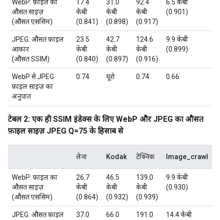
WebP: फ़ाइल का
17.4
31.0
92.4
6.5 केबी
औसत साइज़
केबी
केबी
केबी
(0.901)
(औसत एससिम)
(0.841)
(0.898)
(0.917)
JPEG: औसत फ़ाइल
23.5
42.7
124.6
9.9 केबी
आकार
केबी
केबी
केबी
(0.899)
(औसत SSIM)
(0.840)
(0.897)
(0.916)
WebP से JPEG
0.74
यूरो
0.74
0.66
फ़ाइल साइज़ का
अनुपात
टेबल 2: एक ही SSIM इंडेक्स के लिए WebP और JPEG का औसत
फ़ाइल साइज़ JPEG Q=75 के हिसाब से
लेना
Kodak
टेक्निक
Image_crawl
WebP: फ़ाइल का
26.7
46.5
139.0
9.9 केबी
औसत साइज़
केबी
केबी
केबी
(0.930)
(औसत एससिम)
(0.864)
(0.932)
(0.939)
JPEG: औसत फ़ाइल
37.0
66.0
191.0
14.4 केबी