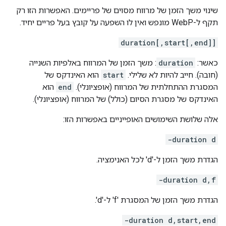
שינוי משך הזמן של מרווח מסוים של פריימים. האפשרות הזו רק
תקף ל-WebP מונפש ואין לו השפעה על קובץ בעל פריים יחיד.
duration[,start[,end]]
כאשר:
duration
: משך הזמן של המרווח באלפיות השנייה
(חובה). חייב להיות לא שלילי.
start
הוא האינדקס של
המסגרת ההתחלתית של המרווח (אופציונלי).
end
הוא
האינדקס של מסגרת הסיום (כולל) של המרווח (אופציונלי).
אלה שלושת השימושים האופייניים באפשרות הזו:
-duration d
הגדרת משך הזמן ל-'d' לכל האנימציה.
-duration d,f
הגדרת משך הזמן של המסגרת 'f' ל-'d'.
-duration d,start,end