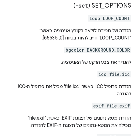
)
-set
SET
_
OPTIONS (
loop LOOP_COUNT
הגדרה של ספירת לולאה בקובץ אנימציה. כאשר:
'LOOP_COUNT' חייב להיות בטווח [0, 65535].
bgcolor BACKGROUND_COLOR
להגדיר את צבע הרקע של האנימציה.
icc file.icc
הגדרת פרופיל ICC. כאשר: 'file.icc' מכיל את פרופיל ה-ICC
להגדרה.
exif file.exif
הגדרת מטא-נתונים של תצוגת EXIF. כאשר: 'file.exif'
מכילה את המטא-נתונים של תצוגת ה-EXIF להגדרה.