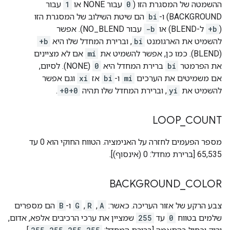
ההשמטה של המסגרת הזו (
0
עבור NONE או
1
עבור
BACKGROUND) ו-
bi
הם שיטת השילוב של המסגרת הזו
(
+b
ל-BLEND) או
-b
עבור NO_BLEND). אפשר
להשמיט את הארגומנט
bi
, וברירת המחדל שלו היא
+b
(BLEND). כמו כן, אפשר להשמיט את
mi
אם לא מציינים
את הפרמטר
bi
ברירת המחדל היא
0
(NONE). לסיום,
אם משמיטים את הערכים
mi
ו-
bi
אז
xi
וגם אפשר
להשמיט את
yi
, וברירת המחדל שלו תהיה
+0+0
.
LOOP
_
COUNT
מספר הפעמים לחזרה על האנימציה. הטווח החוקי הוא 0 עד
65,535 [ברירת מחדל: 0 (אינסוף)].
BACKGROUND
_
COLOR
צבע הרקע של אזור העריכה. כאשר:
A
,
R
,
G
ו-
B
הם מספרים
שלמים בטווח
0
עד
255
שמציין את ערכי הרכיבים אלפא, אדום,