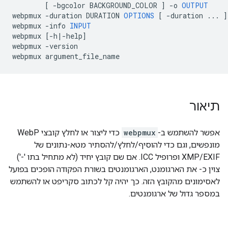
[
-
bgcolor
BACKGROUND_COLOR
]
-
o
OUTPUT
webpmux
-
duration
DURATION
OPTIONS
[
-
duration
...
]
webpmux
-
info
INPUT
webpmux
[-
h
|-
help
]
webpmux
-
version
webpmux
argument_file_name
תיאור
אפשר להשתמש ב-
webpmux
כדי ליצור או לחלץ קובצי WebP
מונפשים, וגם כדי להוסיף/לחלץ/להסתיר מטא-נתונים של
XMP/EXIF ופרופיל ICC. אם שם קובץ יחיד (לא מתחיל בתו '-')
צוין כ- את הארגומנט, הארגומנטים בשורת הפקודה הופכים בפועל
לאסימונים מהקובץ הזה. כך יהיה קל לכתוב סקריפט או להשתמש
במספר גדול של ארגומנטים.