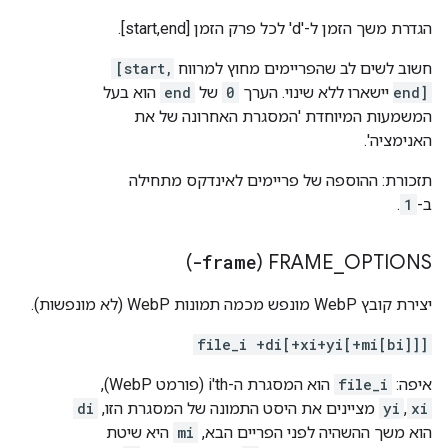
הגדרת משך הזמן ל-'d' לכל פרק הזמן [start,end].
חשוב לשים לב שהפריימים מחוץ למרווח
[start,
end]
יישארו ללא שינוי. הערך
0
של
end
הוא בעל
המשמעות המיוחדת 'המסגרת האחרונה של את
האנימציה'.
תזכורת: ההוספה של פריימים לאינדקס מתחילה
ב-
1
.
)
-frame
FRAME
_
OPTIONS (
יצירת קובץ WebP מונפש מכמה תמונות WebP (לא מונפשות).
file_i +di[+xi+yi[+mi[bi]]]
איפה:
file_i
הוא המסגרת ה-i'th (פורמט WebP),
xi
,
yi
מציינים את היסט התמונה של המסגרת הזו,
di
הוא משך ההשהיה לפני הפריים הבא,
mi
היא שיטת