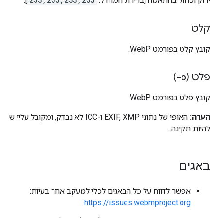
ירוק וכחול בהתאמה [ברירת המחדל:
255,255,255,255
].
קלט
קובץ קלט בפורמט WebP.
פלט (
-o
)
קובץ פלט בפורמט WebP.
הערה:
האופי של נתוני EXIF, XMP ו-ICC לא נבדק, ומקובל עליי ש
להיות תקינה.
באגים
אפשר לדווח על כל הבאגים לכלי למעקב אחר בעיות:
https://issues.webmproject.org