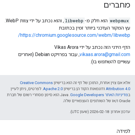
מחברים
webpmux
הוא חלק מ-
libwebp
, והוא נכתב על ידי צוות WebP.
עץ המקור העדכני ביותר זמין בכתובת
https://chromium.googlesource.com/webm/libwebp/
הדף הידני הזה נכתב על ידי Vikas Arora
vikaas.arora@gmail.com
, עבור בפרויקט Debian (ואחרים
עשויים להשתמש בו).
אלא אם צוין אחרת, התוכן של דף זה הוא ברישיון
Creative Commons
Attribution 4.0
ודוגמאות הקוד הן ברישיון
Apache 2.0
. לפרטים, ניתן לעיין
ב
מדיניות האתר Google Developers‏
.‏ Java הוא סימן מסחרי רשום של חברת
Oracle ו/או של השותפים העצמאיים שלה.
עדכון אחרון: 2026-02-18 (שעון UTC).
למידה