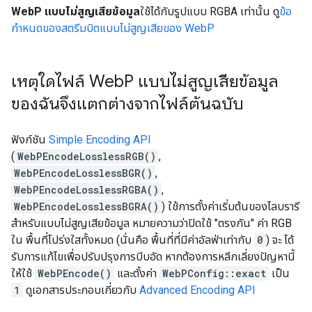
WebP แบบไม่สูญเสียข้อมูล
ใช้ได้กับรูปแบบ RGBA เท่านั้น ดู
ข้อ
กำหนดของสตรีมบิตแบบไม่สูญเสียของ WebP
เหตุใดไฟล์ Web
P แบบไม่สูญเสียข้อมูล
ของฉันจึงแตกต่างจากไฟล์ต้นฉบับ
ฟังก์ชัน
Simple Encoding API
(
WebPEncodeLosslessRGB()
,
WebPEncodeLosslessBGR()
,
WebPEncodeLosslessRGBA()
,
WebPEncodeLosslessBGRA()
) ใช้การตั้งค่าเริ่มต้นของไลบรารี
สำหรับแบบไม่สูญเสียข้อมูล หมายความว่าปิดใช้ "ตรงกัน" ค่า RGB
ใน พื้นที่โปร่งใสทั้งหมด (นั่นคือ พื้นที่ที่มีค่าอัลฟ่าเท่ากับ
0
) จะ ได้
รับการแก้ไขเพื่อปรับปรุงการบีบอัด หากต้องการหลีกเลี่ยงปัญหานี้
ให้ใช้
WebPEncode()
และตั้งค่า
WebPConfig::exact
เป็น
1
ดูเอกสารประกอบเกี่ยวกับ
Advanced Encoding API