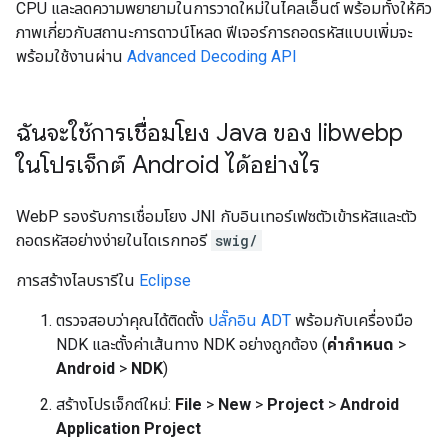
CPU และลดความพยายามในการวาดใหม่ในไคลเอ็นต์ พร้อมทั้งให้คิว
ภาพเกี่ยวกับสถานะการดาวน์โหลด ฟีเจอร์การถอดรหัสแบบเพิ่มจะ
พร้อมใช้งานผ่าน
Advanced Decoding API
ฉันจะใช้การเชื่อมโยง Java ของ libwebp
ในโปรเจ็กต์ Android ได้อย่างไร
WebP รองรับการเชื่อมโยง JNI กับอินเทอร์เฟซตัวเข้ารหัสและตัว
ถอดรหัสอย่างง่ายในไดเรกทอรี
swig/
การสร้างไลบรารีใน
Eclipse
ตรวจสอบว่าคุณได้ติดตั้ง
ปลั๊กอิน ADT
พร้อมกับเครื่องมือ
NDK และตั้งค่าเส้นทาง NDK อย่างถูกต้อง (
ค่ากำหนด
>
Android
>
NDK
)
สร้างโปรเจ็กต์ใหม่:
File
>
New
>
Project
>
Android
Application Project