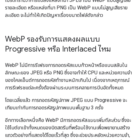
โปรดทราบว่าการแปลงแหล่งที่มา JPEG เป็น WebP แบบสูญเสีย
รายละเอียด หรือแหล่งที่มา PNG เป็น WebP แบบไม่สูญเสียราย
ละเอียด จะไม่ทำให้เกิดปัญหาเรื่องขนาดไฟล์ดังกล่าว
Web
P รองรับการแสดงผลแบบ
Progressive หรือ Interlaced ไหม
WebP ไม่มีการรีเฟรชการถอดรหัสแบบก้าวหน้าหรือแบบสลับใน
ลักษณะของ JPEG หรือ PNG ซึ่งอาจทำให้ CPU และหน่วยความจำ
ของไคลเอ็นต์การถอดรหัสทำงานหนักเกินไป เนื่องจากเหตุการณ์
การรีเฟรชแต่ละครั้งต้องผ่านระบบการคลายการบีบอัดทั้งหมด
โดยเฉลี่ยแล้ว การถอดรหัสรูปภาพ JPEG แบบ Progressive จะ
เทียบเท่ากับการถอดรหัสรูปภาพแบบ
พื้นฐาน
3 ครั้ง
อีกทางเลือกหนึ่งคือ WebP มีการถอดรหัส
แบบเพิ่มทีละส่วน
ซึ่งจะ
ใช้ไบต์ขาเข้าทั้งหมดของบิตสตรีมที่พร้อมใช้งานเพื่อพยายามสร้าง
แถวตัวอย่างที่แสดงได้โดยเร็วที่สุด ซึ่งจะช่วยประหยัดหน่วยความจำ,