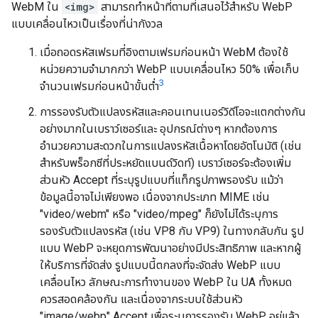
WebM ใน
<img>
สามารถทำหน้าที่ตามที่เสนอไว้สำหรับ WebP
แบบเคลื่อนไหวเป็นเรื่องที่น่ากังวล
เมื่อถอดรหัสเฟรมที่อิงตามเฟรมก่อนหน้า WebM ต้องใช้
หน่วยความจำมากกว่า WebP แบบเคลื่อนไหว 50% เพื่อเก็บ
3
จำนวนเฟรมก่อนหน้าขั้นต่ำ
การรองรับตัวแปลงรหัสและคอนเทนเนอร์วิดีโอจะแตกต่างกัน
อย่างมากในเบราว์เซอร์และ อุปกรณ์ต่างๆ หากต้องการ
อำนวยความสะดวกในการแปลงรหัสเนื้อหาโดยอัตโนมัติ (เช่น
สำหรับพร็อกซีที่ประหยัดแบนด์วิดท์) เบราว์เซอร์จะต้องเพิ่ม
ส่วนหัว Accept ที่ระบุรูปแบบที่แท็กรูปภาพรองรับ แม้ว่า
ข้อมูลนี้อาจไม่เพียงพอ เนื่องจากประเภท MIME เช่น
"video/webm" หรือ "video/mpeg" ก็ยังไม่ได้ระบุการ
รองรับตัวแปลงรหัส (เช่น VP8 กับ VP9) ในทางกลับกัน รูป
แบบ WebP จะหยุดการพัฒนาอย่างมีประสิทธิภาพ และหากผู้
ให้บริการที่จัดส่ง รูปแบบนี้ตกลงที่จะจัดส่ง WebP แบบ
เคลื่อนไหว ลักษณะการทำงานของ WebP ใน UA ทั้งหมด
ควรสอดคล้องกัน และเนื่องจากระบบใช้ส่วนหัว
"image/webp" Accept เพื่อระบุการรองรับ WebP อยู่แล้ว