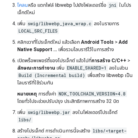
โคลน
หรือ แตกไฟล์ libwebp ไปยังโฟลเดอร์ชื่อ
jni
ในโปร
เจ็กต์ใหม่
เพิ่ม
swig/libwebp_java_wrap.c
ลงในรายการ
LOCAL_SRC_FILES
คลิกขวาที่โปรเจ็กต์ใหม่ แล้วเลือก
Android Tools
>
Add
Native Support ...
เพื่อรวมไลบรารีไว้ในการสร้าง
เปิดพร็อพเพอร์ตี้ของโปรเจ็กต์ แล้วไปที่
การสร้าง C/C++
>
ลักษณะการทำงาน
เพิ่ม
ENABLE_SHARED=1
ลงในส่วน
Build (Incremental build)
เพื่อสร้าง libwebp เป็น
ไลบรารีที่ใช้ร่วมกัน
หมายเหตุ
การตั้งค่า
NDK_TOOLCHAIN_VERSION=4.8
โดยทั่วไปจะช่วยปรับปรุง ประสิทธิภาพการสร้าง 32 บิต
เพิ่ม
swig/libwebp.jar
ลงในโฟลเดอร์โปรเจ็กต์
libs/
สร้างโปรเจ็กต์ การดำเนินการนี้จะสร้าง
libs/<target-