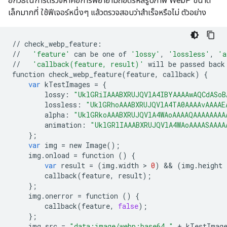
อีกวิธีในการตรวจหาคือการพยายามถอดรหัสรูปภาพ WebP ขนาด
เล็กมากที่ ใช้ฟีเจอร์หนึ่งๆ แล้วตรวจสอบว่าสำเร็จหรือไม่ ตัวอย่าง
//
check_webp_feature
:
//
'feature'
can
be
one
of
'lossy'
,
'lossless'
,
'a
//
'callback(feature, result)'
will
be
passed
back
function
check_webp_feature
(
feature
,
callback
)
{
var
kTestImages
=
{
lossy
:
"UklGRiIAAABXRUJQVlA4IBYAAAAwAQCdASoB
lossless
:
"UklGRhoAAABXRUJQVlA4TA0AAAAvAAAAE
alpha
:
"UklGRkoAAABXRUJQVlA4WAoAAAAQAAAAAAAA
animation
:
"UklGRlIAAABXRUJQVlA4WAoAAAASAAAA
};
var
img
=
new
Image
();
img
.
onload
=
function
()
{
var
result
=
(
img
.
width
 > 
0
)
 && 
(
img
.
height
 
callback
(
feature
,
result
);
};
img
.
onerror
=
function
()
{
callback
(
feature
,
false
);
};
img
.
src
=
"data:image/webp;base64,"
+
kTestImag