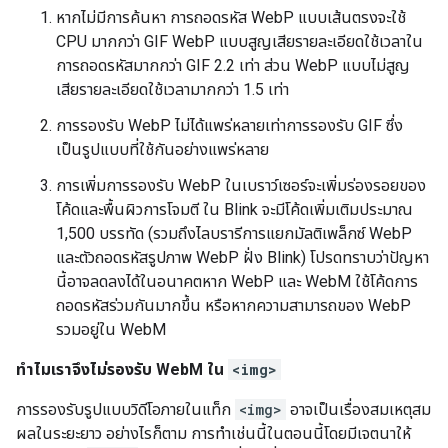
หากไม่มีการค้นหา การถอดรหัส WebP แบบเส้นตรงจะใช้
CPU มากกว่า GIF WebP แบบสูญเสียรายละเอียดใช้เวลาใน
การถอดรหัสมากกว่า GIF 2.2 เท่า ส่วน WebP แบบไม่สูญ
เสียรายละเอียดใช้เวลามากกว่า 1.5 เท่า
การรองรับ WebP ไม่ได้แพร่หลายเท่าการรองรับ GIF ซึ่ง
เป็นรูปแบบที่ใช้กันอย่างแพร่หลาย
การเพิ่มการรองรับ WebP ในเบราว์เซอร์จะเพิ่มร่องรอยของ
โค้ดและพื้นผิวการโจมตี ใน Blink จะมีโค้ดเพิ่มเติมประมาณ
1,500 บรรทัด (รวมถึงไลบรารีการแยกมัลติเพล็กซ์ WebP
และตัวถอดรหัสรูปภาพ WebP ฝั่ง Blink) โปรดทราบว่าปัญหา
นี้อาจลดลงได้ในอนาคตหาก WebP และ WebM ใช้โค้ดการ
ถอดรหัสร่วมกันมากขึ้น หรือหากความสามารถของ WebP
รวมอยู่ใน WebM
ทำไมเราจึงไม่รองรับ WebM ใน
<img>
การรองรับรูปแบบวิดีโอภายในแท็ก
<img>
อาจเป็นเรื่องสมเหตุสม
ผลในระยะยาว อย่างไรก็ตาม การทำเช่นนี้ในตอนนี้โดยมีเจตนาให้