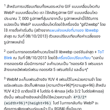
1
สำหรับการเปรียบเทียบทั้งหมดระหว่าง GIF แบบเคลื่อนไหวกับ
WebP แบบเคลื่อนไหว เรา ใช้คลังรูปภาพ GIF แบบเคลื่อนไหว
ประมาณ 7, 000 รูปภาพที่สุ่มมาจากเว็บ รูปภาพเหล่านี้ได้รับการ
แปลงเป็น WebP แบบเคลื่อนไหวโดยใช้เครื่องมือ "gif2webp" โดย
ใช้ การตั้งค่าเริ่มต้น (สร้างจาก
แผนผังแหล่งที่มาของ libwebp
ล่าสุด ณ วันที่ 08/10/2013) ตัวเลขเปรียบเทียบคือค่าเฉลี่ยของ
รูปภาพเหล่านี้
2
เวลาในการถอดรหัสคำนวณโดยใช้ libwebp เวอร์ชันล่าสุด +
ToT
Blink
ณ วันที่ 08/10/2013 โดยใช้
เครื่องมือเปรียบเทียบ
"เวลาใน
การถอดรหัส เมื่อมีการกรอ" จะคำนวณเป็น "ถอดรหัส 5 เฟรมแรก
ล้างแคชบัฟเฟอร์เฟรม ถอดรหัส 5 เฟรมถัดไป และอื่นๆ"
3
WebM จะเก็บเฟรมอ้างอิง YUV 4 เฟรมไว้ในหน่วยความจำ โดย
แต่ละเฟรมจะ จัดเก็บพิกเซล (ความกว้าง+96)*(ความสูง+96) สำหรับ
YUV 4:2:0 เราต้องใช้ 4 ไบต์ต่อ 6 พิกเซล (หรือ 3/2 ไบต์ต่อพิกเซล)
ดังนั้น เฟรมอ้างอิงเหล่านี้จึงใช้หน่วยความจำ
4*3/2*
(width+96)*(height+96)
ไบต์ ในทางกลับกัน WebP จะ
ต้องการเพียงเฟรมก่อนหน้า (ใน RGBA) ซึ่งมีขนาด