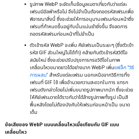
รูปภาพ WebP จะจัดเก็บข้อมูลเมตาเกี่ยวกับว่าแต่ละ
เฟรมมีอัลฟ่าหรือไม่ จึงไม่จำเป็นต้องถอดรหัสเฟรมเพื่อ
พิจารณาสิ่งนี้ ซึ่งจะช่วยให้การอนุมานเฟรมก่อนหน้าซึ่ง
เฟรมที่กำหนดขึ้นอยู่กับนั้นแม่นยำยิ่งขึ้น จึงลดการ
ถอดรหัสเฟรมก่อนหน้าที่ไม่จำเป็น
ตัวเข้ารหัส WebP จะเพิ่ม คีย์เฟรมเป็นระยะๆ (ซึ่งตัวเข้า
รหัส GIF ส่วนใหญ่ไม่ได้ทำ) คล้ายกับตัวเข้ารหัสวิดีโอ
สมัยใหม่ ซึ่งจะช่วยปรับปรุงการกรอวิดีโอในภาพ
เคลื่อนไหวขนาดยาวได้อย่างมาก WebP เพิ่ม
แฟล็ก "วิธี
การผสม"
สำหรับแต่ละเฟรม นอกเหนือจากวิธีการทิ้ง
เฟรมที่ GIF ใช้ เพื่ออำนวยความสะดวกในการ แทรก
เฟรมดังกล่าวโดยไม่เพิ่มขนาดรูปภาพมากนัก ซึ่งจะช่วย
ให้คีย์เฟรมวาดได้ราวกับว่าได้ล้างรูปภาพทั้งรูป เป็นสี
พื้นหลังโดยไม่ต้องบังคับให้เฟรมก่อนหน้าเป็น ขนาด
เต็ม
ข้อเสียของ WebP แบบเคลื่อนไหวเมื่อเทียบกับ GIF แบบ
เคลื่อนไหว