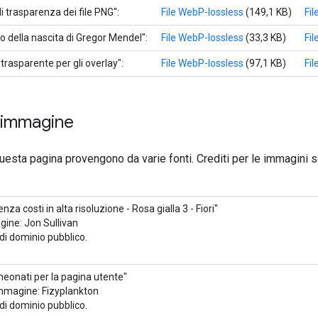
 trasparenza dei file PNG":
File WebP-lossless
(149,1 KB)
Fi
o della nascita di Gregor Mendel":
File WebP-lossless
(33,3 KB)
Fi
rasparente per gli overlay":
File WebP-lossless
(97,1 KB)
Fi
 immagine
uesta pagina provengono da varie fonti. Crediti per le immagini 
nza costi in alta risoluzione - Rosa gialla 3 - Fiori"
ine: Jon Sullivan
 di dominio pubblico.
neonati per la pagina utente"
immagine: Fizyplankton
 di dominio pubblico.