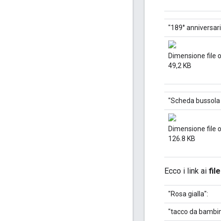
"189° anniversar
Dimensione file 
49,2 KB
"Scheda bussola 
Dimensione file 
126.8 KB
Ecco i link ai
fil
"Rosa gialla":
"tacco da bambin