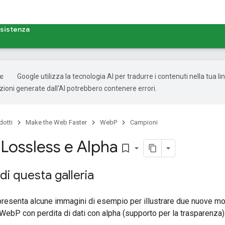
sistenza
Google utilizza la tecnologia AI per tradurre i contenuti nella tua l
uzioni generate dall'AI potrebbero contenere errori.
dotti
Make the Web Faster
WebP
Campioni
 Lossless e Alpha
bookmark_border
di questa galleria
 presenta alcune immagini di esempio per illustrare due nuove 
e WebP con perdita di dati con alpha (supporto per la trasparenza)