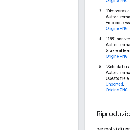
Origine PNG
3
"Dimostrazio
Autore imma
Foto concessa
Origine PNG
4
"189° anniver
Autore immag
Grazie al te
Origine PNG
5
"Scheda busso
Autore imma
Questo file è
Unported
.
Origine PNG
Riproduzio
per motivi di rip