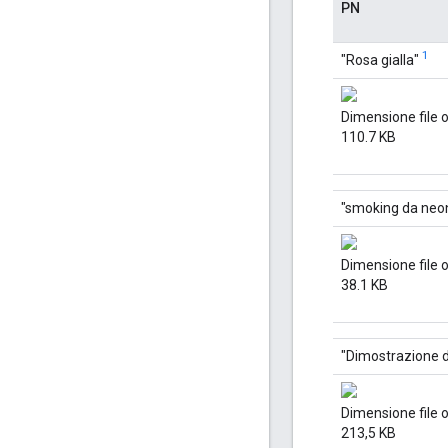
PN
1
"Rosa gialla"
Dimensione file 
110.7 KB
"smoking da neon
Dimensione file 
38.1 KB
"Dimostrazione 
Dimensione file 
213,5 KB