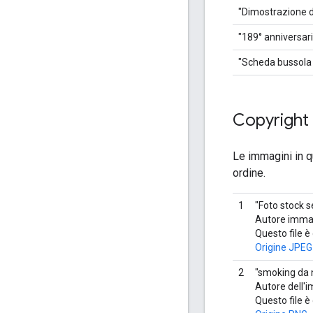
"Dimostrazione di
"189° anniversari
"Scheda bussola t
Copyright
Le immagini in q
ordine.
1
"Foto stock se
Autore immag
Questo file è
Origine JPEG
2
"smoking da 
Autore dell'
Questo file è