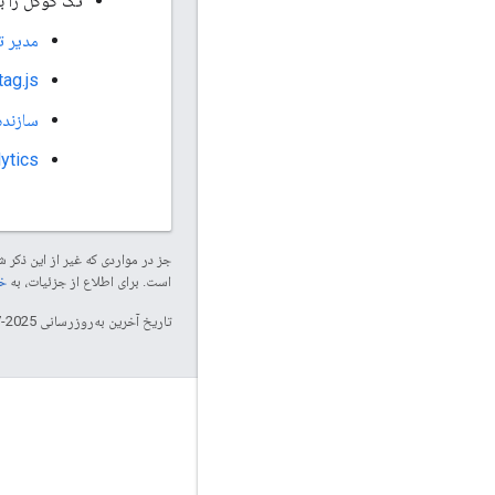
تگ گوگل را با
مدیر 
tag.js
سازنده 
e Analytics
جز در مواردی که غیر از این ذک
است. برای اطلاع از جزئیات، به
خطم
تاریخ آخرین به‌روزرسانی 2025-07-25 به‌وقت ساعت هماهنگ جهانی.
تعامل
Google Developer Program
Google Developer Groups