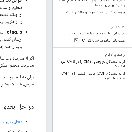
گوگل تگ منی
تنظیم حالت رضایت برای برنامه ها، تنظیم حالت
رضایت برای برنامه ها
برچسب گذاری سمت سرور و حالت رضایت
از اینکه قطعه
را از طریق وب سایت Tag Manager 
عیب یابی
gtag.js
عیب‌یابی حالت رضایت با دستیار برچسب
عیب یابی پیاده سازی TCF v2
0
.
باید راحت جا
راهنمای ادغام
ارائه دهندگان CMS: gtag
.
js را در CMS خود
مدیریت محتوا ممکن است یکپارچه سازی 
ادغام کنید
ارائه دهندگان CMP: حالت رضایت را در CMP
خود ادغام کنید
سپس، شما همچنین می توانید از Tag Manager برای تغییر و مسیریابی 
مراحل بعدی
تنظیم برچسب 