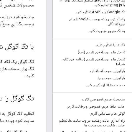
تگ گوگل را با gtag
.
js تنظیم کنید، تگ گوگل را
محصولات شخص ثال
با gtag
js تنظیم کنید
.
تگ Google را با AMP تنظیم کنید
چه بخواهید درباره 
راه‌اندازی دروازه برچسب Google برای
برچسب‌گذاری جمع‌آور
تبلیغ‌کنندگان
به تگ منیجر مهاجرت کنید
با تگ گوگل ش
تگ ها را تنظیم کنید
تبدیل ها و رویدادهای کلیدی (وب)
تبدیل ها و رویدادهای کلیدی (برنامه های تلفن
تگ گوگل یک تکه کد 
همراه)
تگ برای حساب های 
بازاریابی مجدد استاندارد
کنید.
بازاریابی مجدد پویا
در دامنه ها اندازه گیری کنید
تگ گوگل را ت
مدیریت حریم خصوصی کاربر
حالت حفظ حریم خصوصی و رضایت کاربر
تنظیم تگ گوگل به نح
کوکی ها و شناسایی کاربر
سایت خود پیاده ساز
راه اندازی حالت رضایت در وب سایت ها، تنظیم
حالت رضایت در وب سایت ها