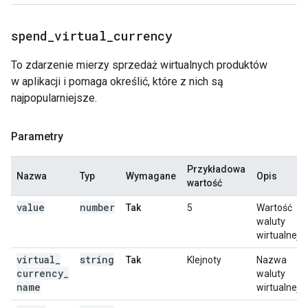
spend
_
virtual
_
currency
To zdarzenie mierzy sprzedaż wirtualnych produktów
w aplikacji i pomaga określić, które z nich są
najpopularniejsze.
Parametry
Przykładowa
Nazwa
Typ
Wymagane
Opis
wartość
value
number
Tak
5
Wartość
waluty
wirtualnej.
virtual
_
string
Tak
Klejnoty
Nazwa
currency
_
waluty
name
wirtualnej.