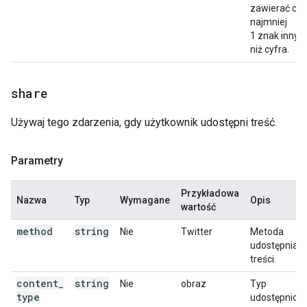
zawierać co
najmniej
1 znak inny
niż cyfra.
share
Używaj tego zdarzenia, gdy użytkownik udostępni treść.
Parametry
Przykładowa
Nazwa
Typ
Wymagane
Opis
wartość
method
string
Nie
Twitter
Metoda
udostępniani
treści.
content
_
string
Nie
obraz
Typ
type
udostępnion