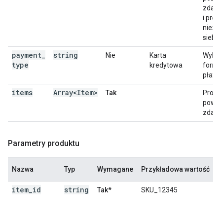
zdarz
i pro
nieza
siebie
payment
_
string
Nie
Karta
Wybr
type
kredytowa
form
płatno
items
Array<Item>
Tak
Produ
powi
zdarz
Parametry produktu
Nazwa
Typ
Wymagane
Przykładowa wartość
item
_
id
string
Tak*
SKU_12345