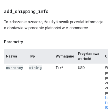
add
_
shipping
_
info
To zdarzenie oznacza, że użytkownik przesłał informacje
o dostawie w procesie płatności w e-commerce.
Parametry
Przykładowa
Nazwa
Typ
Wymagane
Opi
wartość
currency
string
Tak*
USD
Wal
pro
pow
ze
zda
pod
lite
for
ISO