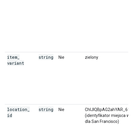
item
_
string
Nie
zielony
variant
location
_
string
Nie
ChIJIQBpAG2ahYAR_612
id
(identyfikator miejsca w 
dla San Francisco)