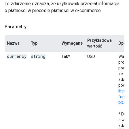
To zdarzenie oznacza, że użytkownik przesłał informacje
o płatności w procesie płatności w e-commerce.
Parametry
Przykładowa
Nazwa
Typ
Wymagane
Opis
wartość
currency
string
Tak*
USD
Walut
prod
powi
ze
zdar
poda
liter
forma
ISO 4
* Dan
o war
zdarz