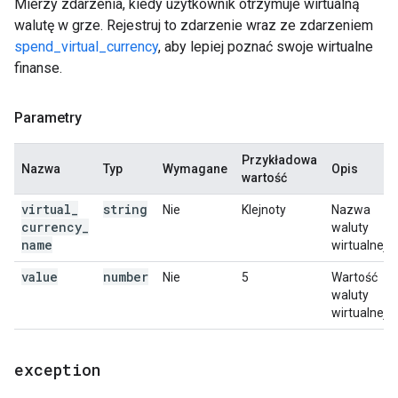
Mierzy zdarzenia, kiedy użytkownik otrzymuje wirtualną
walutę w grze. Rejestruj to zdarzenie wraz ze zdarzeniem
spend_virtual_currency
, aby lepiej poznać swoje wirtualne
finanse.
Parametry
Przykładowa
Nazwa
Typ
Wymagane
Opis
wartość
virtual
_
string
Nie
Klejnoty
Nazwa
currency
_
waluty
name
wirtualnej.
value
number
Nie
5
Wartość
waluty
wirtualnej.
exception