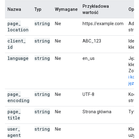
Przykładowa
Nazwa
Typ
Wymagane
Opis
wartość
page
_
string
Nie
https://example.com
Adre
location
stron
client
_
string
Nie
ABC_123
Ident
id
klient
language
string
Nie
en_us
Języ
klient
Zoba
i kod
języ
page
_
string
Nie
UTF-8
Kodo
encoding
stron
page
_
string
Nie
Strona główna
Tytuł
title
user
_
string
Nie
Klien
agent
użyt