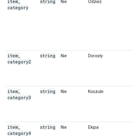
item
_
string
Nie
Odzież
category
item
_
string
Nie
Dorosły
category2
item
_
string
Nie
Koszule
category3
item
_
string
Nie
Ekipa
category4