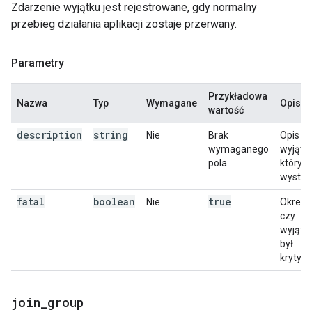
Zdarzenie wyjątku jest rejestrowane, gdy normalny
przebieg działania aplikacji zostaje przerwany.
Parametry
Przykładowa
Nazwa
Typ
Wymagane
Opis
wartość
description
string
Nie
Brak
Opis
wymaganego
wyjątku
pola.
który
wystąpi
fatal
boolean
true
Nie
Określa
czy
wyjąte
był
krytycz
join
_
group