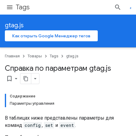
Tags
gtag.js
Как открыть Google Менеджер тегов
Главная
Товары
Tags
gtag.js
Справка по параметрам gtag
.
js
bookmark_border
Содержание
Параметры управления
В таблицах ниже представлены параметры для
команд
config
,
set
и
event
.