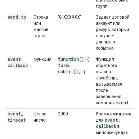
или нескольких
групп.
send
_
to
Строка
'G-XXXXXX'
Задает целевой
или
аккаунт или
массив
ресурс, который
строк
получает
данные о
событии.
event
_
function(
) {
Функция
Функция
callback
form
.
обратного
submit(
); }
вызова
JavaScript,
вызываемая
после
завершения
event
команды
.
event
_
Целое
2000
Время ожидания
timeout
event
_
число
для
callback
в
миллисекундах.