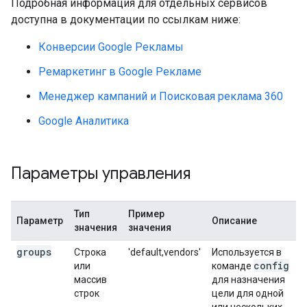
Подробная информация для отдельных сервисов
доступна в документации по ссылкам ниже:
Конверсии Google Рекламы
Ремаркетинг в Google Рекламе
Менеджер кампаний и Поисковая реклама 360
Google Аналитика
Параметры управления
Тип
Пример
Параметр
Описание
значения
значения
groups
Строка
'default,vendors'
Используется в
config
или
команде
массив
для назначения
строк
цели для одной