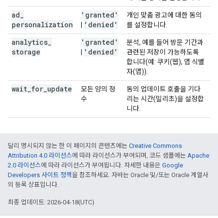
ad
_
'granted'
개인 맞춤 광고에 대한 동의
personalization
'denied'
|
를 설정합니다.
analytics
_
'granted'
분석, 예를 들어 방문 기간과
storage
'denied'
|
관련된 저장이 가능하도록
합니다(예: 쿠키(웹), 앱 식별
자(앱)).
wait
_
for
_
update
모든 양의 정
동의 업데이트 호출을 기다
수
리는 시간(밀리초)을 설정합
니다.
달리 명시되지 않는 한 이 페이지의 콘텐츠에는
Creative Commons
Attribution 4.0 라이선스
에 따라 라이선스가 부여되며, 코드 샘플에는
Apache
2.0 라이선스
에 따라 라이선스가 부여됩니다. 자세한 내용은
Google
Developers 사이트 정책
을 참조하세요. 자바는 Oracle 및/또는 Oracle 계열사
의 등록 상표입니다.
최종 업데이트: 2026-04-18(UTC)