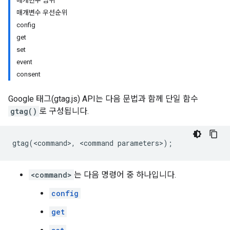
매개변수 범위
매개변수 우선순위
config
get
set
event
consent
Google 태그(gtag.js) API는 다음 문법과 함께 단일 함수
gtag()
로 구성됩니다.
gtag
(
<
command
>
,
<
command
parameters
>
);
<command>
는 다음 명령어 중 하나입니다.
config
get