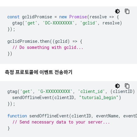
const
gclidPromise
=
new
Promise
(
resolve
=
>
{
gtag
(
'get'
,
'DC-XXXXXXXX'
,
'gclid'
,
resolve
)
});
gclidPromise
.
then
((
gclid
)
=
>
{
// Do something with gclid...
})
측정 프로토콜에 이벤트 전송하기
gtag
(
'get'
,
'G-XXXXXXXXXX'
,
'client_id'
,
(
clientID
)
sendOfflineEvent
(
clientID
,
"tutorial_begin"
)
});
function
sendOfflineEvent
(
clientID
,
eventName
,
event
// Send necessary data to your server...
}