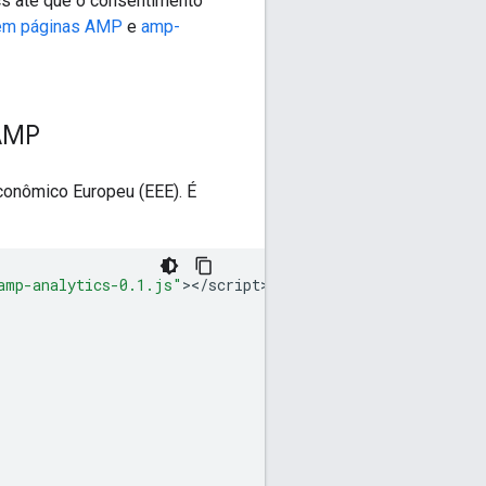
cs até que o consentimento
 em páginas AMP
e
amp-
 AMP
conômico Europeu (EEE). É
amp-analytics-0.1.js"
><
/
script