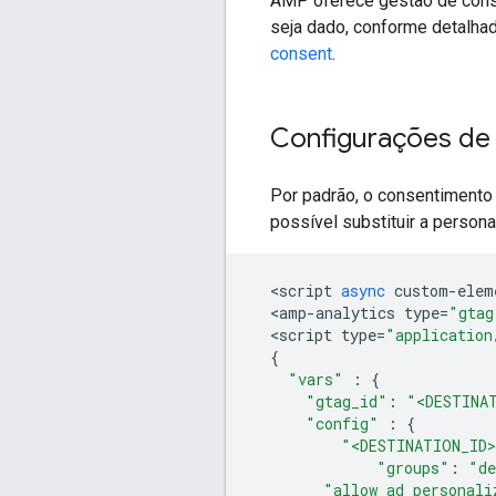
AMP oferece gestão de conse
seja dado, conforme detalh
consent
.
Configurações de
Por padrão, o consentiment
possível substituir a person
<
script
async
custom
-
elem
<
amp
-
analytics
type
=
"gtag
<
script
type
=
"application
{
"vars"
:
{
"gtag_id"
:
"<DESTINA
"config"
:
{
"<DESTINATION_ID
"groups"
:
"de
"allow_ad_personali