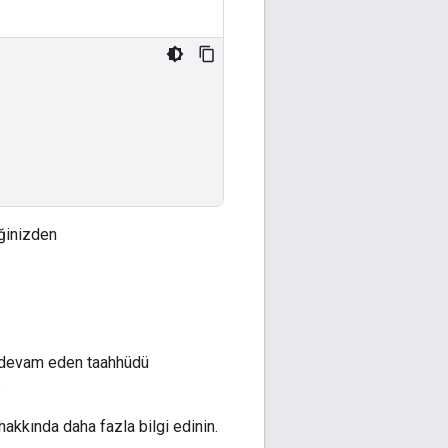
iğinizden
ik devam eden taahhüdü
.
hakkında daha fazla bilgi edinin.