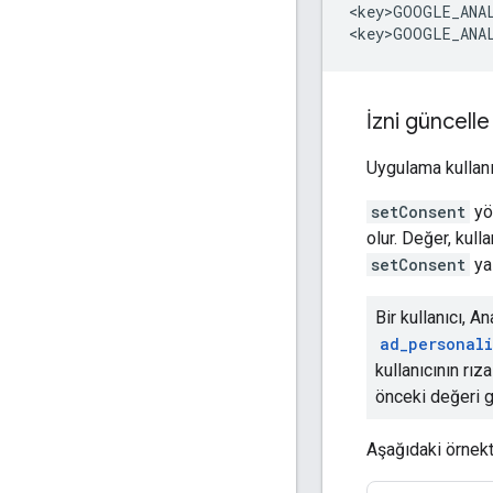
<key>GOOGLE_ANA
<key>GOOGLE_ANA
İzni güncelle
Uygulama kullanı
setConsent
yön
olur. Değer, kul
setConsent
yal
Bir kullanıcı, 
ad_personal
kullanıcının rı
önceki değeri g
Aşağıdaki örnekte