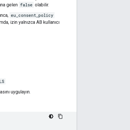
mına gelen
false
olabilir.
ınca,
eu_consent_policy
umda, izin yalnızca AB kullanıcı
LS
asını uygulayın.