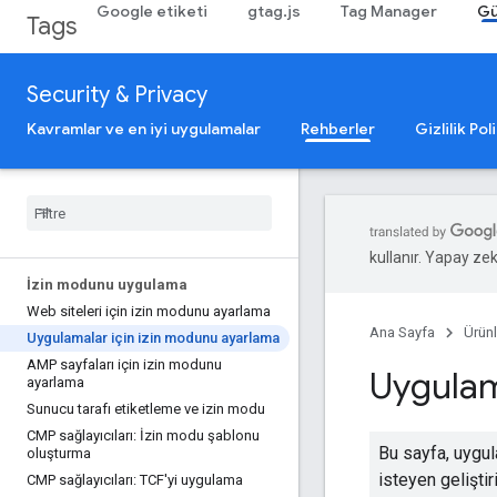
Google etiketi
gtag.js
Tag Manager
Gü
Tags
Security & Privacy
Kavramlar ve en iyi uygulamalar
Rehberler
Gizlilik Poli
kullanır. Yapay zeka
İzin modunu uygulama
Web siteleri için izin modunu ayarlama
Ana Sayfa
Ürünl
Uygulamalar için izin modunu ayarlama
AMP sayfaları için izin modunu
Uygulam
ayarlama
Sunucu tarafı etiketleme ve izin modu
CMP sağlayıcıları: İzin modu şablonu
Bu sayfa, uygul
oluşturma
isteyen geliştir
CMP sağlayıcıları: TCF'yi uygulama