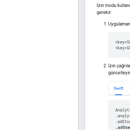
İzin modu kullan
gerekir:
Uygulamanız
<key>G
<key>G
İzin çağrıl
güncelleyi
Swift
Analyt
.
analy
.
adSto
.
adUse