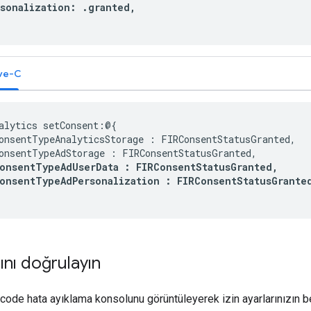
rsonalization
:
.
granted
,
ve-C
alytics setConsent:@{

onsentTypeAnalyticsStorage : FIRConsentStatusGranted,

onsentTypeAdStorage : FIRConsentStatusGranted,

onsentTypeAdUserData : FIRConsentStatusGranted,

onsentTypeAdPersonalization : FIRConsentStatusGrante
rını doğrulayın
ode hata ayıklama konsolunu görüntüleyerek izin ayarlarınızın bek