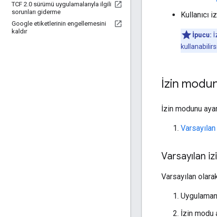
TCF 2
.
0 sürümü uygulamalarıyla ilgili
sorunları giderme
Kullanıcı i
Google etiketlerinin engellemesini
kaldır
İpucu:
İ
kullanabilirs
İzin modu
İzin modunu ayar
Varsayılan
Varsayılan i
Varsayılan olara
Uygulaman
İzin modu a