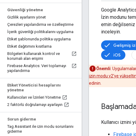
Google Analytics,
Güvenliği yönetme
İzin modunu teme
Gizlilik ayarlarını yönet
emin değilseni
Çerezleri yapılandırma ve özelleştirme
inceleyin.
İçerik güvenliği politikalarını uygulama
Etiket şablonunda politika uygulama
Gelişmiş i
Etiket dağıtımını kısıtlama
Bölgeleri kullanarak kontrol ve
iOS
korumalı alan erişimi
Firebase Analytics: Veri toplamayı
Önemli
: Uygulamalar
yapılandırma
izin modu v2'ye yükselti
edinin.
Etiket Yöneticisi hesaplarını
yönetme
Kullanıcıları ve İzinleri Yönetme
Başlamad
2 faktörlü doğrulamayı ayarlayın
Sorun giderme
Kullanıcı iznini 
Tag Assistant ile izin modu sorunlarını
giderme
Firebase i