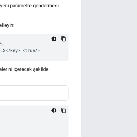
ki yeni parametre göndermesi
lleyin:
>

LS</key>
relerini içerecek şekilde