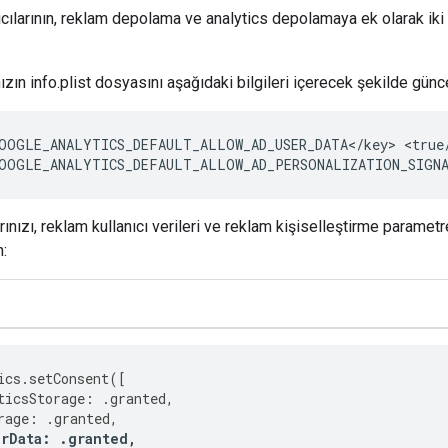
ıcılarının, reklam depolama ve analytics depolamaya ek olarak i
ın info.plist dosyasını aşağıdaki bilgileri içerecek şekilde günce
OOGLE_ANALYTICS_DEFAULT_ALLOW_AD_USER_DATA</key>
<true/
OOGLE_ANALYTICS_DEFAULT_ALLOW_AD_PERSONALIZATION_SIGNA
arınızı, reklam kullanıcı verileri ve reklam kişiselleştirme paramet
n:
ics
.
setConsent
([
ticsStorage
:
.
granted
,
rage
:
.
granted
,
rData
:
.
granted
,