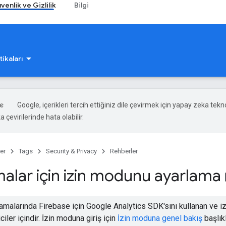
venlik ve Gizlilik
Bilgi
tikaları
Google, içerikleri tercih ettiğiniz dile çevirmek için yapay zeka tekno
 çevirilerinde hata olabilir.
er
Tags
Security & Privacy
Rehberler
alar için izin modunu ayarlama
book
amalarında Firebase için Google Analytics SDK'sını kullanan ve
iciler içindir. İzin moduna giriş için
İzin moduna genel bakış
başlıkl