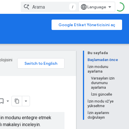
/
Google Etiket Yöneticisini aç
Bu sayfada
lojisini
Başlamadan önce
İzin modunu
ayarlama
Varsayılan izin
durumunu
ayarlama
İzni güncelle
mark_border
İzin modu v2'ye
yükseltme
İzin ayarlarını
 izin modunu entegre etmek
doğrulayın
ı makaleyi inceleyin.