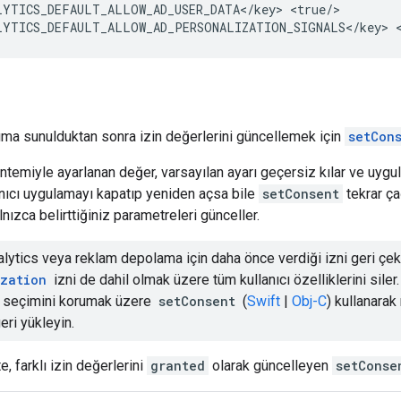
LYTICS_DEFAULT_ALLOW_AD_USER_DATA</key>
<true/>

LYTICS_DEFAULT_ALLOW_AD_PERSONALIZATION_SIGNALS</key>
ma sunulduktan sonra izin değerlerini güncellemek için
setCon
temiyle ayarlanan değer, varsayılan ayarı geçersiz kılar ve uygu
lanıcı uygulamayı kapatıp yeniden açsa bile
setConsent
tekrar ça
nızca belirttiğiniz parametreleri günceller.
Analytics veya reklam depolama için daha önce verdiği izni geri çe
ization
izni de dahil olmak üzere tüm kullanıcı özelliklerini siler
za seçimini korumak üzere
setConsent
(
Swift
|
Obj-C
) kullanarak
eri yükleyin.
, farklı izin değerlerini
granted
olarak güncelleyen
setConse