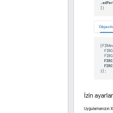
.
adPe
])
Objecti
[FIRAn
  FIRC
  FIRC
FIRC
  FIRC
İzin ayarla
Uygulamanızın Xc