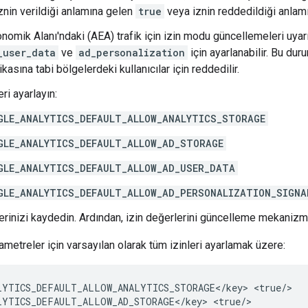
znin verildiği anlamına gelen
true
veya iznin reddedildiği anla
nomik Alanı'ndaki (AEA) trafik için izin modu güncellemeleri uyar
_user_data
ve
ad_personalization
için ayarlanabilir. Bu dur
tikasına tabi bölgelerdeki kullanıcılar için reddedilir.
ri ayarlayın:
GLE_ANALYTICS_DEFAULT_ALLOW_ANALYTICS_STORAGE
GLE_ANALYTICS_DEFAULT_ALLOW_AD_STORAGE
GLE_ANALYTICS_DEFAULT_ALLOW_AD_USER_DATA
GLE_ANALYTICS_DEFAULT_ALLOW_AD_PERSONALIZATION_SIGNA
lerinizi kaydedin. Ardından, izin değerlerini güncelleme mekanizm
ametreler için varsayılan olarak tüm izinleri ayarlamak üzere:
LYTICS_DEFAULT_ALLOW_ANALYTICS_STORAGE</key>
<true/>

LYTICS_DEFAULT_ALLOW_AD_STORAGE</key>
<true/>
