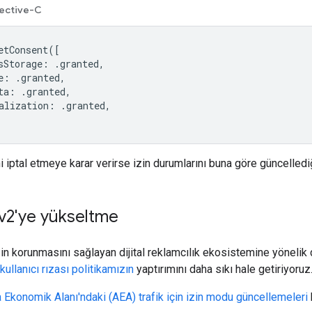
ective-C
etConsent
([
sStorage
:
.
granted
,
e
:
.
granted
,
ta
:
.
granted
,
alization
:
.
granted
,
ini iptal etmeye karar verirse izin durumlarını buna göre güncelled
v2'ye yükseltme
iğin korunmasını sağlayan dijital reklamcılık ekosistemine yönel
kullanıcı rızası politikamızın
yaptırımını daha sıkı hale getiriyoruz
 Ekonomik Alanı'ndaki (AEA) trafik için izin modu güncellemeleri