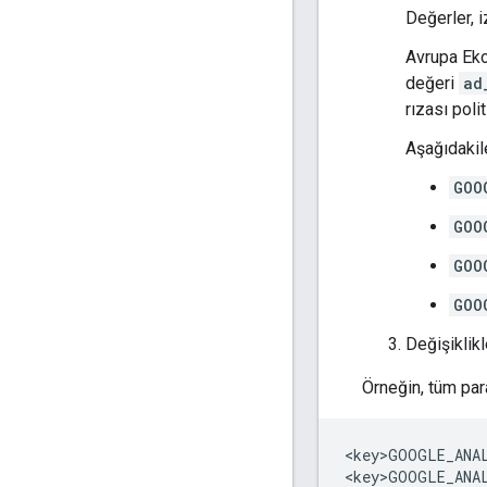
Değerler, i
Avrupa Eko
değeri
ad
rızası poli
Aşağıdakile
GOO
GOO
GOO
GOO
Değişiklik
Örneğin, tüm par
<key>GOOGLE_ANA
<key>GOOGLE_ANA