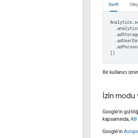
Swift
Obj
Analytics
.
s
.
analytic
.
adStorag
.
adUserDa
.
adPerson
])
Bir kullanıcı izn
İzin modu 
Google'ın gizlil
kapsamında,
AB 
Google'ın
Avrupa