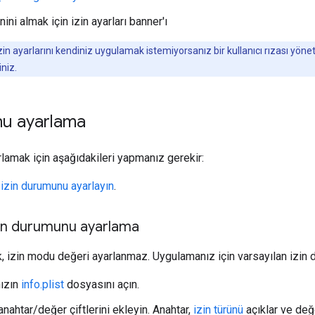
znini almak için izin ayarları banner'ı
zin ayarlarını kendiniz uygulamak istemiyorsanız bir kullanıcı rızası yö
iniz.
nu ayarlama
lamak için aşağıdakileri yapmanız gerekir:
 izin durumunu ayarlayın
.
zin durumunu ayarlama
k, izin modu değeri ayarlanmaz. Uygulamanız için varsayılan izin
ızın
info.plist
dosyasını açın.
nahtar/değer çiftlerini ekleyin. Anahtar,
izin türünü
açıklar ve değe