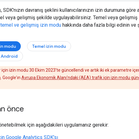
 SDK'nızın davranış şeklini kullanıcılarınızın izin durumuna göre 
l veya gelişmiş şekilde uygulayabilirsiniz. Temel veya gelişmi
z
temel ve gelişmiş izin modu
hakkında daha fazla bilgi edinin ve ş
zin modu
Temel izin modu
Android
 için izin modu 30 Ekim 2023'te güncellendi ve artık iki ek parametre içe
n
. Google'ın
Avrupa Ekonomik Alanı'ndaki (AEA) trafik için izin modu gün
an önce
yönetebilmek için aşağıdakileri uygulamanız gerekir:
çin Google Analytics SDK'sı