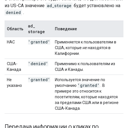
из US-CA значение
ad_storage
будет установлено на
denied
.
ad
_
Область
Поведение
storage
'granted'
НАС
Применяется к пользователям в
США, которые
не
находятся в
Калифорнии.
'denied'
США-
Применимо к пользователям из
Канада
США и Канады.
'granted'
Не
Используется значение по
'granted'
указано
умолчанию
. В
примере это относится к
посетителям, которые находятся
за пределами США или в регионе
США-Канада.
Передача информации о кликах по