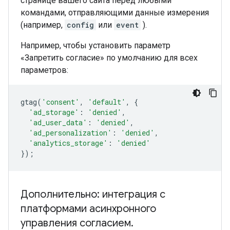
странице вашего сайта перед любыми
командами, отправляющими данные измерения
(например,
config
или
event
).
Например, чтобы установить параметр
«Запретить согласие» по умолчанию для всех
параметров:
gtag
(
'consent'
,
'default'
,
{
'ad_storage'
:
'denied'
,
'ad_user_data'
:
'denied'
,
'ad_personalization'
:
'denied'
,
'analytics_storage'
:
'denied'
});
Дополнительно: интеграция с
платформами асинхронного
управления согласием
.