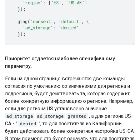
'region'
:
[
'ES'
,
'US-AK'
]
});
gtag
(
'consent'
,
'default'
,
{
'ad_storage'
:
'denied'
});
Приоритет отдается наиболее специфичному
параметру
.
Если на одной странице встречаются две команды
согласия по умолчанию со значениями для региона и
подрегиона, будет действовать та, которая содержит
более конкретную информацию о регионе. Например,
если для региона US установлено значение
ad_storage
ad_storage
granted
, а для региона US-
CA - "
denied
", то для посетителя из Калифорнии
будет действовать более конкретная настройка US-CA.
В этом примере это будет означать, что для посетителя