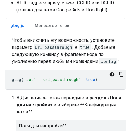
В URL-адресе присутствует GCLID или DCLID
(только для тегов Google Ads и Floodlight).
gtag.js
Менеджер тегов
Чтобы включить эту возможность, установите
параметр
url_passthrough
в
true
. Добавьте
следующую команду в фрагмент кода по
умолчанию перед любыми командами
config
:
gtag
(
'set'
,
'url_passthrough'
,
true
);
В Диспетчере тегов перейдите в
раздел «Поля
для настройки»
и выберите **Конфигурация
тегов**.
Поля для настройки**.