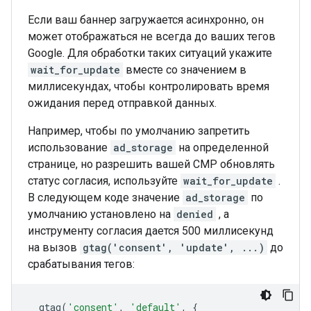
Если ваш баннер загружается асинхронно, он
может отображаться не всегда до ваших тегов
Google. Для обработки таких ситуаций укажите
wait_for_update
вместе со значением в
миллисекундах, чтобы контролировать время
ожидания перед отправкой данных.
Например, чтобы по умолчанию запретить
использование
ad_storage
на определенной
странице, но разрешить вашей CMP обновлять
статус согласия, используйте
wait_for_update
.
В следующем коде значение
ad_storage
по
умолчанию установлено на
denied
, а
инструменту согласия дается 500 миллисекунд
на вызов
gtag('consent', 'update', ...)
до
срабатывания тегов:
gtag
(
'consent'
,
'default'
,
{