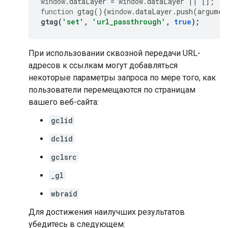
window
.
dataLayer
=
window
.
dataLayer
||
[];
function
gtag
(){
window
.
dataLayer
.
push
(
argumen
gtag
(
'set'
,
'url_passthrough'
,
true
);
При использовании сквозной передачи URL-
адресов к ссылкам могут добавляться
некоторые параметры запроса по мере того, как
пользователи перемещаются по страницам
вашего веб-сайта:
gclid
dclid
gclsrc
_gl
wbraid
Для достижения наилучших результатов
убедитесь в следующем: