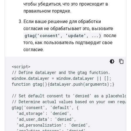
чтобы убедиться, что это происходит в
правильном порядке.
Если ваше решение для обработки
согласия не обрабатывает это, вызовите
gtag('consent', 'update', ...)
после
того, как пользователь подтвердит свое
согласие.
<script>

// Define dataLayer and the gtag function.

window.dataLayer = window.dataLayer || [];

function gtag(){dataLayer.push(arguments);}

// Set default consent to 'denied' as a placeholder
// Determine actual values based on your own requir
gtag('consent', 'default', {

  'ad_storage': 'denied',

  'ad_user_data': 'denied',

  'ad_personalization': 'denied',

  'analytics_storage': 'denied'
