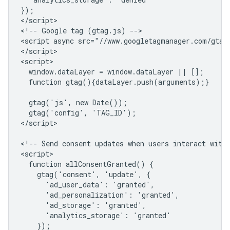
});

</script>

<!-- Google tag (gtag.js) -->

<script async src="//www.googletagmanager.com/gtag
</script>

<script>

  window.dataLayer = window.dataLayer || [];

  function gtag(){dataLayer.push(arguments);}

  gtag('js', new Date());

  gtag('config', 'TAG_ID');

</script>

<!-- Send consent updates when users interact with 
<script>

  function allConsentGranted() {

    gtag('consent', 'update', {

      'ad_user_data': 'granted',

      'ad_personalization': 'granted',

      'ad_storage': 'granted',

      'analytics_storage': 'granted'

    });
