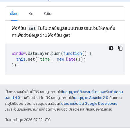
ตั้งค่า
รับ
รีเซ็ต
ฟังก์ชัน
set
ในโมเดลข้อมูลแบบนามธรรมช่วยให้คุณตั้ง
ค่าเพื่อดึงข้อมูลผ่านฟังก์ชัน get
window
.
dataLayer
.
push
(
function
()
{
this
.
set
(
'time'
,
new
Date
());
});
เนื้อหาของหน้าเว็บนี้ได้รับอนุญาตภายใต้
ใบอนุญาตที่ต้องระบุที่มาของครีเอทีฟคอม
มอนส์ 4.0
และตัวอย่างโค้ดได้รับอนุญาตภายใต้
ใบอนุญาต Apache 2.0
เว้นแต่จะ
ระบุไว้เป็นอย่างอื่น โปรดดูรายละเอียดที่
นโยบายเว็บไซต์ Google Developers
Java เป็นเครื่องหมายการค้าจดทะเบียนของ Oracle และ/หรือบริษัทในเครือ
อัปเดตล่าสุด 2026-07-22 UTC