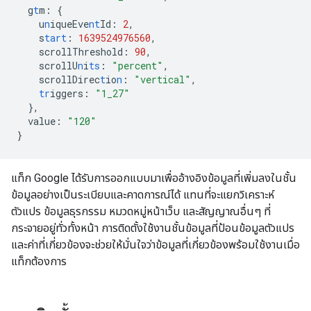
g
t
m
:
{
u
n
iqueEve
nt
Id
:
2
,
s
tart
:
1639524976560
,
scrollThreshold
:
90
,
scrollU
n
i
ts
:
"percent"
,
scrollDirec
t
io
n
:
"vertical"
,
tr
iggers
:
"1_27"
},
value
:
"120"
}
แท็ก Google ได้รับการออกแบบมาเพื่ออ้างอิงข้อมูลที่เพิ่มลงในชั้น
ข้อมูลอย่างเป็นระเบียบและคาดการณ์ได้ แทนที่จะแยกวิเคราะห์
ตัวแปร ข้อมูลธุรกรรม หมวดหมู่หน้าเว็บ และสัญญาณอื่นๆ ที่
กระจายอยู่ทั่วทั้งหน้า การติดตั้งใช้งานชั้นข้อมูลที่ป้อนข้อมูลตัวแปร
และค่าที่เกี่ยวข้องจะช่วยให้มั่นใจว่าข้อมูลที่เกี่ยวข้องพร้อมใช้งานเมื่อ
แท็กต้องการ