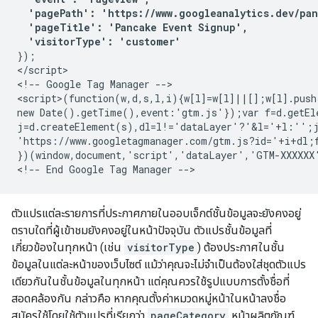
  'pagePath': 'https://www.googleanalytics.dev/pan
  'pageTitle': 'Pancake Event Signup',

  'visitorType': 'customer'
});

</script>

<!-- Google Tag Manager -->

<script>(function(w,d,s,l,i){w[l]=w[l]||[];w[l].push
new Date().getTime(),event:'gtm.js'});var f=d.getEle
j=d.createElement(s),dl=l!='dataLayer'?'&l='+l:'';j
'https://www.googletagmanager.com/gtm.js?id='+i+dl;f
})(window,document,'script','dataLayer','GTM-XXXXXX'
ตัวแปรแต่ละรายการที่ประกาศภายในออบเจ็กต์ชั้นข้อมูลจะยังคงอยู่
ตราบใดที่ผู้เข้าชมยังคงอยู่ในหน้าปัจจุบัน ตัวแปรชั้นข้อมูลที่
เกี่ยวข้องในทุกหน้า (เช่น
visitorType
) ต้องประกาศในชั้น
ข้อมูลในแต่ละหน้าของเว็บไซต์ แม้ว่าคุณจะไม่จำเป็นต้องใส่ชุดตัวแปร
เดียวกันในชั้นข้อมูลในทุกหน้า แต่คุณควรใช้รูปแบบการตั้งชื่อที่
สอดคล้องกัน กล่าวคือ หากคุณตั้งค่าหมวดหมู่หน้าในหน้าลงชื่อ
สมัครใช้โดยใช้ตัวแปรที่เรียกว่า
pageCategory
หน้าผลิตภัณฑ์