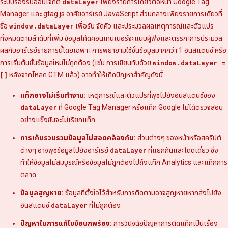
ระบบรองรับออบเจ็กต์
dataLayer
เพียงรายการเดียวต่อหน้า Google Tag
Manager และ gtag.js อาศัยอาร์เรย์ JavaScript ส่วนกลางเพียงรายการเดียวที่
ชื่อ
window.dataLayer
เพื่อรับ จัดคิว และประมวลผลเหตุการณ์และตัวแปร
ทั้งหมดตามลำดับที่เพิ่ม ข้อมูลโค้ดคอนเทนเนอร์จะแนบผู้ฟังและตรรกะการประมวล
ผลกับอาร์เรย์รายการนี้โดยเฉพาะ การพยายามใช้ชั้นข้อมูลมากกว่า 1 อินสแตนซ์ หรือ
การเริ่มต้นชั้นข้อมูลใหม่ไม่ถูกต้อง (เช่น การเขียนทับด้วย
window.dataLayer =
[]
หลังจากโหลด GTM แล้ว) อาจทำให้เกิดปัญหาสำคัญดังนี้
แท็กอาจไม่เริ่มทำงาน:
เหตุการณ์และตัวแปรที่พุชไปยังอินสแตนซ์ของ
dataLayer
ที่ Google Tag Manager หรือแท็ก Google ไม่ได้ตรวจสอบ
อย่างแข็งขันจะไม่เรียกแท็ก
การเก็บรวบรวมข้อมูลไม่สอดคล้องกัน:
ส่วนต่างๆ ของหน้าหรือสคริปต์
ต่างๆ อาจพุชข้อมูลไปยังอาร์เรย์
dataLayer
ที่แยกกันและโดดเดี่ยว ซึ่ง
ทำให้ข้อมูลไม่สมบูรณ์หรือข้อมูลไม่ถูกต้องไปถึงแท็ก Analytics และแท็กการ
ตลาด
ข้อมูลสูญหาย:
ข้อมูลที่ตั้งใจไว้สำหรับการติดตามอาจสูญหายหากส่งไปยัง
อินสแตนซ์
dataLayer
ที่ไม่ถูกต้อง
ปัญหาในการแก้ไขข้อบกพร่อง:
การวินิจฉัยปัญหาการติดแท็กเป็นเรื่อง