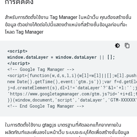
การติดตั้ง
สำหรับการติดตั้งใช้งาน Tag Manager ในหน้าเว็บ คุณต้องสร้างชั้น
ข้อมูล ตัวอย่างโค้ดต่อไปนี้แสดงตำแหน่งที่สร้างชั้นข้อมูลก่อนที่จะ
โหลด Tag Manager
<script>

window.dataLayer = window.dataLayer || [];

</script>
<!-- Google Tag Manager -->

<script>(function(w,d,s,l,i){w[l]=w[l]||[];w[l].push
new Date().getTime(),event:'gtm.js'});var f=d.getEle
j=d.createElement(s),dl=l!='dataLayer'?'&l='+l:'';j
'https://www.googletagmanager.com/gtm.js?id='+i+dl;f
})(window,document,'script','dataLayer','GTM-XXXXXX'
ในการติดตั้งใช้งาน gtag.js มาตรฐานที่คัดลอกแท็กจากภายใน
ผลิตภัณฑ์และเพิ่มลงในหน้าเว็บ ระบบจะระบุโค้ดเพื่อสร้างชั้นข้อมูล