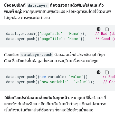
ชื่อออบเจ็กต์
dataLayer
ต้องตรงตามตัวพิมพ์เล็กและตัว
พิมพ์ใหญ่:
หากคุณพยายามพุชตัวแปร หรือเหตุการณ์โดยใช้ตัวพิมพ์
ไม่ถูกต้อง การพุชจะไม่ทำงาน
datalayer
.
push
({
'pageTitle'
:
'Home'
});
// Bad (d
dataLayer
.
push
({
'pageTitle'
:
'Home'
});
// Good (
ต้องเรียก
dataLayer.push
ด้วยออบเจ็กต์ JavaScript ที่ถูก
ต้อง ชื่อตัวแปรชั้นข้อมูลทั้งหมดควรอยู่ในเครื่องหมายคำพูด
dataLayer
.
push
({
new
-
variable
:
'value'
});
// Bad
dataLayer
.
push
({
'new-variable'
:
'value'
});
// Go
ใช้ชื่อตัวแปรให้สอดคล้องกันในทุกหน้า:
หากคุณใช้ชื่อตัวแปรที่
แตกต่างกันสำหรับแนวคิดเดียวกันในหน้าต่างๆ แท็กจะไม่สามารถ
เริ่มทำงานในตำแหน่งที่ต้องการทั้งหมดได้อย่างสม่ำเสมอ