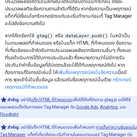
ประมวลผลข้อความในลักษณะได้รับก่อนดำเนินการก่อน โดยจะ
ประมวลผลทีละข้อความตามลำดับที่ได้รับ หากข้อความเป็นเหตุการณ์
แท็กที่มีเงื่อนไขทริกเกอร์ตรงกันจะเริ่มทำงานก่อนที่ Tag Manager
จะไปยังข้อความถัดไป
หากโค้ดเรียกใช้
gtag()
หรือ
dataLayer.push()
ในหน้าเว็บ
ในเทมเพลตที่กำหนดเอง หรือในแท็ก HTML ที่กําหนดเอง ข้อความ
ที่เกี่ยวข้องจะเข้าคิวรับการประมวลผลหลังจากข้อความอื่นๆ ทั้งหมด
ที่รอดําเนินการได้รับการประเมินแล้ว ซึ่งหมายความว่าไม่มีการรับ
ประกันว่าค่าชั้นข้อมูลที่อัปเดตแล้วจะใช้ได้กับเหตุการณ์ถัดไป หาก
ต้องการแก้ไขกรณีเช่นนี้ ให้
เพิ่มชื่อเหตุการณ์ลงในข้อความ
เมื่อมี
การ พุชเข้าไปในชั้นข้อมูล แล้วรอรับชื่อเหตุการณ์นั้นด้วย
ทริกเกอร์
เหตุการณ์ที่กําหนดเอง
สำคัญ:
อย่าใช้
แท็ก HTML ที่กําหนดเอง
เพื่อใช้โค้ดที่อิงตาม gtag.js แต่ให้ใช้
เทมเพลตแท็กต้นทางของ Tag Manager กับ
Google Ads
,
Analytics
, และ
Floodlight
.
สำคัญ:
อย่าใช้แท็ก HTML ที่กำหนดเองเพื่อกำหนดค่า
การตั้งค่าความยินยอมใน
Tag Manager
. แท็กที่เกี่ยวข้องจะเริ่มทํางานในคอนเทนเนอร์ Tag Manager ต่อ