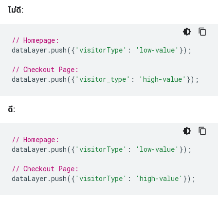
ไม่ดี:
// Homepage:
dataLayer
.
push
({
'visitorType'
:
'low-value'
});
// Checkout Page:
dataLayer
.
push
({
'visitor_type'
:
'high-value'
});
ดี:
// Homepage:
dataLayer
.
push
({
'visitorType'
:
'low-value'
});
// Checkout Page:
dataLayer
.
push
({
'visitorType'
:
'high-value'
});