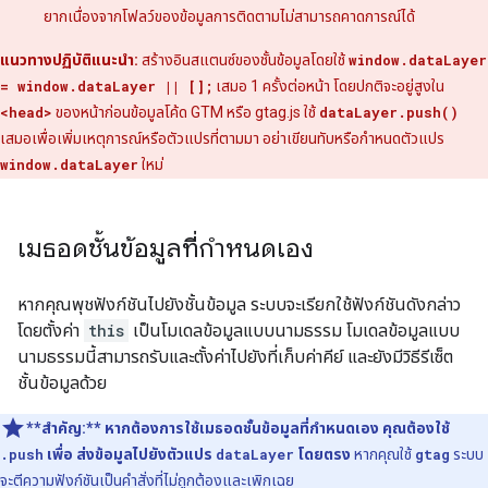
ยากเนื่องจากโฟลว์ของข้อมูลการติดตามไม่สามารถคาดการณ์ได้
แนวทางปฏิบัติแนะนำ:
สร้างอินสแตนซ์ของชั้นข้อมูลโดยใช้
window.dataLayer
= window.dataLayer || [];
เสมอ 1 ครั้งต่อหน้า โดยปกติจะอยู่สูงใน
<head>
ของหน้าก่อนข้อมูลโค้ด GTM หรือ gtag.js ใช้
dataLayer.push()
เสมอเพื่อเพิ่มเหตุการณ์หรือตัวแปรที่ตามมา อย่าเขียนทับหรือกำหนดตัวแปร
window.dataLayer
ใหม่
เมธอดชั้นข้อมูลที่กำหนดเอง
หากคุณพุชฟังก์ชันไปยังชั้นข้อมูล ระบบจะเรียกใช้ฟังก์ชันดังกล่าว
โดยตั้งค่า
this
เป็นโมเดลข้อมูลแบบนามธรรม โมเดลข้อมูลแบบ
นามธรรมนี้สามารถรับและตั้งค่าไปยังที่เก็บค่าคีย์ และยังมีวิธีรีเซ็ต
ชั้นข้อมูลด้วย
**สำคัญ:**
หากต้องการใช้เมธอดชั้นข้อมูลที่กำหนดเอง คุณต้องใช้
.push
เพื่อ ส่งข้อมูลไปยังตัวแปร
dataLayer
โดยตรง
หากคุณใช้
gtag
ระบบ
จะตีความฟังก์ชันเป็นคําสั่งที่ไม่ถูกต้องและเพิกเฉย