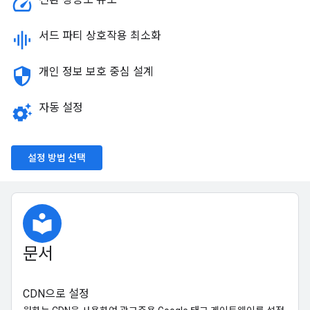
speed
graphic_eq
서드 파티 상호작용 최소화
security
개인 정보 보호 중심 설계
settings_suggestion
자동 설정
설정 방법 선택
local_library
문서
CDN으로 설정