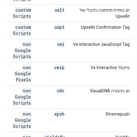
custom
uslt
תג כותרת תחתונה גלובלי של
Scripts
Upsellit
custom
uspt
Upsellit Confirmation Tag
Scripts
non
vei
Ve Interactive JavaScript Tag
Google
Scripts
non
veip
פיקסל Ve Interactive
Google
Pixels
non
vdc
תג ההמרה VisualDNA
Google
Scripts
non
xpsh
Xtremepush
Google
Scripts