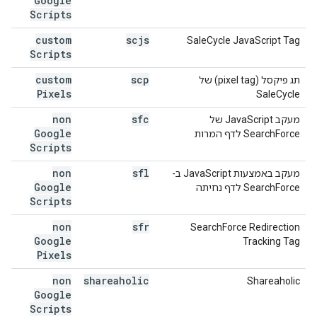
Google
Scripts
custom
scjs
SaleCycle JavaScript Tag
Scripts
custom
scp
תג פיקסל (pixel tag) של
Pixels
SaleCycle
non
sfc
מעקב JavaScript של
Google
SearchForce לדף המרות
Scripts
non
sfl
מעקב באמצעות JavaScript ב-
Google
SearchForce לדף נחיתה
Scripts
non
sfr
SearchForce Redirection
Google
Tracking Tag
Pixels
non
shareaholic
Shareaholic
Google
Scripts