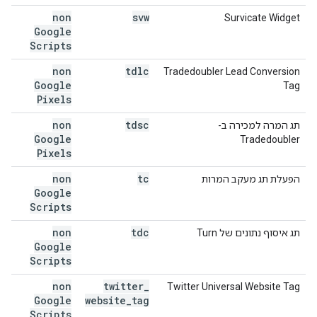
non
svw
Survicate Widget
Google
Scripts
non
tdlc
‫Tradedoubler Lead Conversion
Google
Tag
Pixels
non
tdsc
תג המרה למכירה ב-
Google
Tradedoubler
Pixels
non
tc
הפעלת תג מעקב המרות
Google
Scripts
non
tdc
תג איסוף נתונים של Turn
Google
Scripts
non
twitter
_
Twitter Universal Website Tag
Google
website
_
tag
Scripts