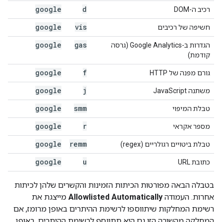
google
d
רכיב ה-DOM
google
vis
חשיפה של רכיבים
google
gas
הגדרות ב-Google Analytics (גרסה
קודמת)
google
f
גורם מפנה של HTTP
google
j
משתנה JavaScript
google
smm
טבלת המיפוי
google
r
מספר אקראי
google
remm
טבלת ביטויים רגולריים (regex)
google
u
כתובת URL
בטבלה הבאה מפורטות הכיתות הזמינות והקשרים שלהן לכיתות
אחרות. העמודה
Allowlisted Automatically
מייצגת את
רשימת המחלקות שיתווספו לרשימת ההיתרים באופן מרומז, אם
המחלקה מהשורה הזו גם היא תתווסף לרשימת ההיתרים. באופן