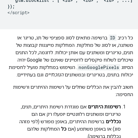
  'gtm.blocklist': ['<id>', '<id>', '<id>', ...]

});
</script>

כל רכיב
ID
ברשימה מתאים לסוג ספציפי של תג, טריגר או
משתנה, או לסוג של מחלקות. המחלקות מייצגות קבוצות של
תגים, טריגרים ומשתנים עם אותן יכולות. לדוגמה, לכל התגים
שיכולים לשלוח פיקסלים לדומיינים שאינם של Google יהיה
הסיווג
nonGooglePixels
. השימוש במחלקות מועיל לחסימת
יכולות בתגים, בטריגרים ובמשתנים
הנוכחיים
וגם בעתידיים.
חשוב להבין את הכללים שחלים על רשימות ההיתרים ורשימות
החסימה:
רשימות היתרים
אם מוגדרת רשימת היתרים, תגים,
טריגרים ומשתנים רלוונטיים יופעלו רק אם הם
נכללים
ברשימת ההיתרים, באופן מפורש (לפי מזהה
סוג) או באופן משתמע (אם
כל
המחלקות שלהם
נכללות ברשימה).