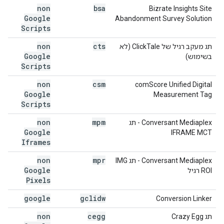
non
bsa
Bizrate Insights Site
Google
Abandonment Survey Solution
Scripts
non
cts
תג מעקב רגיל של ClickTale (לא
Google
בשימוש)
Scripts
non
csm
‫comScore Unified Digital
Google
Measurement Tag
Scripts
non
mpm
‫Conversant Mediaplex - תג
Google
IFRAME MCT
Iframes
non
mpr
‫Conversant Mediaplex - תג IMG
Google
ROI רגיל
Pixels
google
gclidw
Conversion Linker
non
cegg
תג Crazy Egg