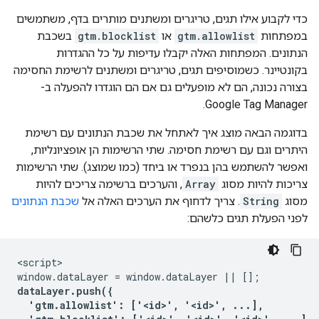
כדי לקבוע אילו תגים, טריגרים ומשתנים מותרים בדף, משתמשים
במפתחות
gtm.allowlist
או
gtm.blocklist
בשכבת
הנתונים. המפתחות האלה יקבלו עדיפות על כל ההגדרות
בקונטיינר. כשמוסיפים תגים, טריגרים ומשתנים לרשימת החסימה
בצורה נכונה, הם לא מופעלים גם אם הם הוגדרו להפעלה ב-
Google Tag Manager.
בדוגמה הבאה מוצג איך לאתחל את שכבת הנתונים עם רשימת
היתרים וגם עם רשימת חסימה. שתי הרשימות הן אופציונליות,
ואפשר להשתמש בהן בנפרד או ביחד (כמו שמוצג). שתי הרשימות
צריכות להיות מסוג
Array
, והערכים ברשימה צריכים להיות
מסוג
String
. צריך לדחוף את הערכים האלה אל
שכבת הנתונים
לפני הפעלת תגים כלשהם:
<script>

dataLayer.push({

  'gtm.allowlist': ['<id>', '<id>', ...],
