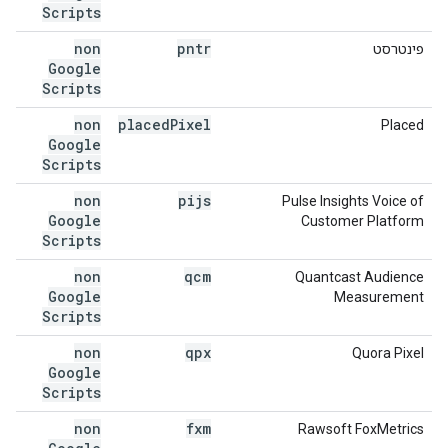
Scripts
non
pntr
פינטרסט
Google
Scripts
non
placed
Pixel
Placed
Google
Scripts
non
pijs
Pulse Insights Voice of
Google
Customer Platform
Scripts
non
qcm
Quantcast Audience
Google
Measurement
Scripts
non
qpx
Quora Pixel
Google
Scripts
non
fxm
Rawsoft FoxMetrics