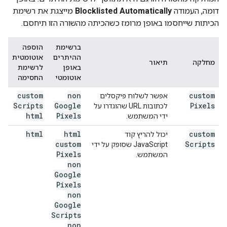
דומה, העמודה
Blocklisted Automatically
מייצגת את רשימת
הכיתות שייחסמו באופן מרומז כשהכיתה מהשורה הזו תיחסם.
ברשימת
הוספה
ההיתרים
אוטומטית
מחלקה
תיאור
באופן
לרשימת
אוטומטי
החסימה
custom
non
custom
אפשר לשלוח פיקסלים
Scripts
Google
Pixels
לכתובות URL שהוגדרו על
html
Pixels
ידי המשתמש.
html
html
custom
יכול להריץ קוד
custom
Scripts
JavaScript שסופק על ידי
Pixels
המשתמש.
non
Google
Pixels
non
Google
Scripts
non