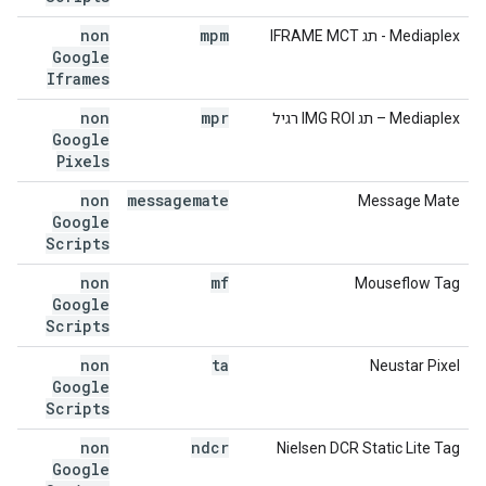
non
mpm
‫Mediaplex - תג IFRAME MCT
Google
Iframes
non
mpr
‫Mediaplex – תג IMG ROI רגיל
Google
Pixels
non
messagemate
Message Mate
Google
Scripts
non
mf
Mouseflow Tag
Google
Scripts
non
ta
Neustar Pixel
Google
Scripts
non
ndcr
Nielsen DCR Static Lite Tag
Google