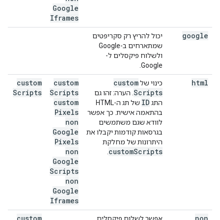
Google
Iframes
google
יכול להריץ רק סקריפטים
שמתארחים ב-Google
ולשלוח פיקסלים ל-
Google.
custom
custom
custom
html
כינוי של
Scripts
Scripts
Scripts
. הערה: זהו גם
custom
ID
התג
של תג ה-HTML
Pixels
בהתאמה אישית. כך אפשר
non
לוודא שגם משתמשים
Google
בגרסאות קודמות יקבלו את
Pixels
היתרונות של מחלקת
non
custom
Scripts
.
Google
Scripts
non
Google
Iframes
custom
non
אפשר לשלוח פיקסלים