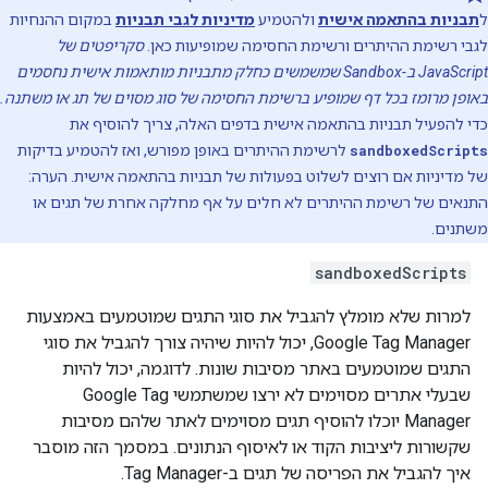
ל
תבניות בהתאמה אישית
ולהטמיע
מדיניות לגבי תבניות
במקום ההנחיות
לגבי רשימת ההיתרים ורשימת החסימה שמופיעות כאן.
סקריפטים של
JavaScript ב-Sandbox שמשמשים כחלק מתבניות מותאמות אישית נחסמים
באופן מרומז בכל דף שמופיע ברשימת החסימה של סוג מסוים של תג או משתנה.
כדי להפעיל תבניות בהתאמה אישית בדפים האלה, צריך להוסיף את
sandboxedScripts
לרשימת ההיתרים באופן מפורש, ואז להטמיע בדיקות
של מדיניות אם רוצים לשלוט בפעולות של תבניות בהתאמה אישית. הערה:
התנאים של רשימת ההיתרים לא חלים על אף מחלקה אחרת של תגים או
משתנים.
sandboxedScripts
למרות שלא מומלץ להגביל את סוגי התגים שמוטמעים באמצעות
Google Tag Manager, יכול להיות שיהיה צורך להגביל את סוגי
התגים שמוטמעים באתר מסיבות שונות. לדוגמה, יכול להיות
שבעלי אתרים מסוימים לא ירצו שמשתמשי Google Tag
Manager יוכלו להוסיף תגים מסוימים לאתר שלהם מסיבות
שקשורות ליציבות הקוד או לאיסוף הנתונים. במסמך הזה מוסבר
איך להגביל את הפריסה של תגים ב-Tag Manager.