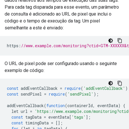
dados relativos aos tempos de execução das suas tags.
Para cada tag disparada para esse evento, um parâmetro
de consulta é adicionado ao URL de pixel que inclui o
código e o tempo de execução da tag. Um pixel
semelhante a este é enviado:
https
:
//www.example.com/monitoring?ctid=GTM-XXXXXX&t
O URL de pixel pode ser configurado usando o seguinte
exemplo de código:
const
 addEventCallback 
=
require
(
'addEventCallback'
)
const
 sendPixel 
=
require
(
'sendPixel'
);
addEventCallback
(
function
(
containerId
,
 eventData
)
{
  let url 
=
'https://www.example.com/monitoring?ctid
const
 tagData 
=
 eventData
[
'tags'
];
const
 timingData 
=
[];
for
(
let i 
in
 tagData
)
{