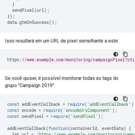
}
  sendPixel
(
url
);
});
data
.
gtmOnSuccess
();
Isso resultará em um URL de pixel semelhante a este:
https
:
//www.example.com/monitoring/campaignPixel?cti
Se você quiser, é possível monitorar todas as tags do
grupo "Campaign 2019":
const
 addEventCallback 
=
require
(
'addEventCallback'
)
const
 encode 
=
require
(
'encodeUriComponent'
);
const
 sendPixel 
=
require
(
'sendPixel'
);
addEventCallback
(
function
(
containerId
,
 eventData
)
{
  let url 
=
'https://www.example.com/monitoring/camp