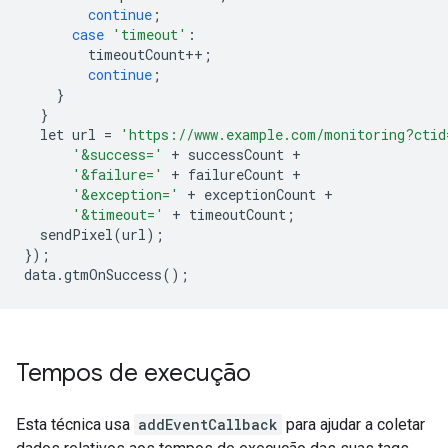
continue
;
case
'timeout'
:
        timeoutCount
++;
continue
;
}
}
  let url 
=
'https://www.example.com/monitoring?ctid
'&success='
+
 successCount 
+
'&failure='
+
 failureCount 
+
'&exception='
+
 exceptionCount 
+
'&timeout='
+
 timeoutCount
;
  sendPixel
(
url
);
});
data
.
gtmOnSuccess
();
Tempos de execução
Esta técnica usa
addEventCallback
para ajudar a coletar