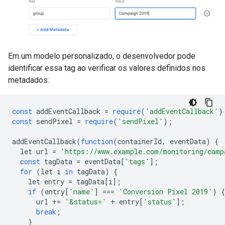
Em um modelo personalizado, o desenvolvedor pode
identificar essa tag ao verificar os valores definidos nos
metadados:
const
 addEventCallback 
=
require
(
'addEventCallback'
)
const
 sendPixel 
=
require
(
'sendPixel'
);
addEventCallback
(
function
(
containerId
,
 eventData
)
{
  let url 
=
'https://www.example.com/monitoring/camp
const
 tagData 
=
 eventData
[
'tags'
];
for
(
let i 
in
 tagData
)
{
    let entry 
=
 tagData
[
i
];
if
(
entry
[
'name'
]
===
'Conversion Pixel 2019'
)
{
      url 
+=
'&status='
+
 entry
[
'status'
];
break
;
}