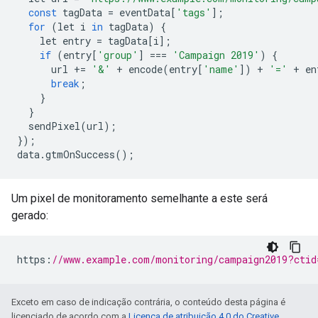
const
 tagData 
=
 eventData
[
'tags'
];
for
(
let i 
in
 tagData
)
{
    let entry 
=
 tagData
[
i
];
if
(
entry
[
'group'
]
===
'Campaign 2019'
)
{
      url 
+=
'&'
+
 encode
(
entry
[
'name'
])
+
'='
+
 en
break
;
}
}
  sendPixel
(
url
);
});
data
.
gtmOnSuccess
();
Um pixel de monitoramento semelhante a este será
gerado:
https
:
//www.example.com/monitoring/campaign2019?ctid
Exceto em caso de indicação contrária, o conteúdo desta página é
licenciado de acordo com a
Licença de atribuição 4.0 do Creative