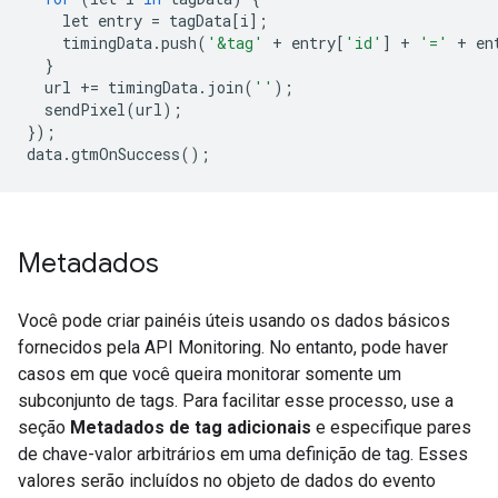
    let entry 
=
 tagData
[
i
];
    timingData
.
push
(
'&tag'
+
 entry
[
'id'
]
+
'='
+
 en
}
  url 
+=
 timingData
.
join
(
''
);
  sendPixel
(
url
);
});
data
.
gtmOnSuccess
();
Metadados
Você pode criar painéis úteis usando os dados básicos
fornecidos pela API Monitoring. No entanto, pode haver
casos em que você queira monitorar somente um
subconjunto de tags. Para facilitar esse processo, use a
seção
Metadados de tag adicionais
e especifique pares
de chave-valor arbitrários em uma definição de tag. Esses
valores serão incluídos no objeto de dados do evento