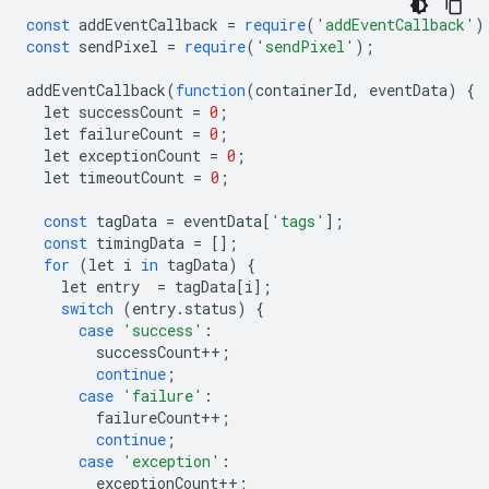
const
 addEventCallback 
=
require
(
'addEventCallback'
)
const
 sendPixel 
=
require
(
'sendPixel'
);
addEventCallback
(
function
(
containerId
,
 eventData
)
{
  let successCount 
=
0
;
  let failureCount 
=
0
;
  let exceptionCount 
=
0
;
  let timeoutCount 
=
0
;
const
 tagData 
=
 eventData
[
'tags'
];
const
 timingData 
=
[];
for
(
let i 
in
 tagData
)
{
    let entry  
=
 tagData
[
i
];
switch
(
entry
.
status
)
{
case
'success'
:
        successCount
++;
continue
;
case
'failure'
:
        failureCount
++;
continue
;
case
'exception'
:
        exceptionCount
++;