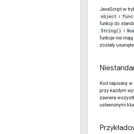
JavaScript w try
object
i
func
funkcji do stan
String()
i
Nu
funkcje nie maj
zostały usunięte
Niestanda
Kod napisany w 
przy każdym wyw
zawiera wszystk
ustawionymi klu
Przykłado