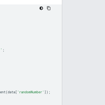
b'
;
ent
(
data
[
'randomNumber'
]);