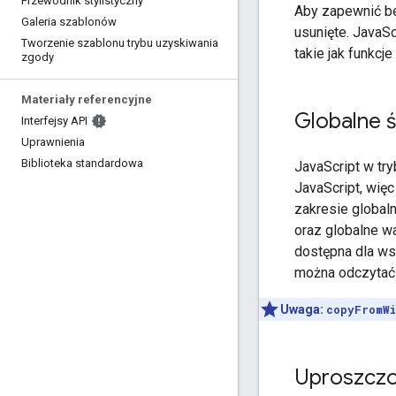
Przewodnik stylistyczny
Aby zapewnić be
Galeria szablonów
usunięte. JavaSc
Tworzenie szablonu trybu uzyskiwania
takie jak funkcj
zgody
Materiały referencyjne
Globalne 
Interfejsy API
Uprawnienia
Biblioteka standardowa
JavaScript w tr
JavaScript, więc
zakresie globaln
oraz globalne w
dostępna dla wsz
można odczytać
Uwaga:
copyFromW
Uproszczo