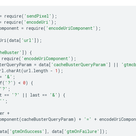
=
require
(
'sendPixel'
);
=
require
(
'encodeUri'
);
omponent
=
require
(
'encodeUriComponent'
);
Uri
(
data
[
'url'
]);
heBuster'
])
{
require
(
'encodeUriComponent'
);
terQueryParam
=
data
[
'cacheBusterQueryParam'
]
||
'gtmc
rl
.
charAt
(
url
.
length
-
1
);
=
'&'
;
f
(
'?'
)
 < 
0
)
{
'?'
;
t
==
'?'
||
last
==
'&'
)
{
''
;
er
+
omponent
(
cacheBusterQueryParam
)
+
'='
+
encodeUriCompon
ata
[
'gtmOnSuccess'
],
data
[
'gtmOnFailure'
]);