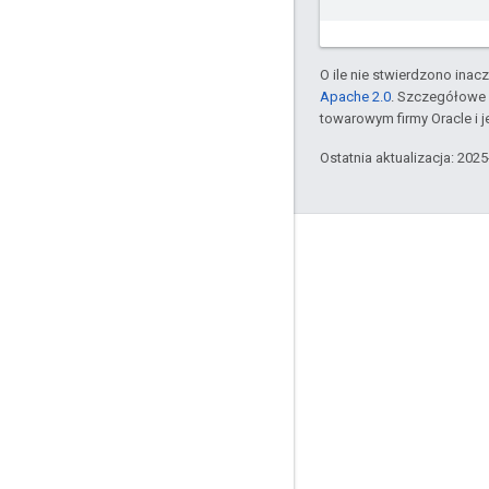
O ile nie stwierdzono inacze
Apache 2.0
. Szczegółowe 
towarowym firmy Oracle i 
Ostatnia aktualizacja: 202
Komunikacja
Google Developer Program
Google Developer Groups
Google Developer Experts
Accelerators
Google Cloud & NVIDIA