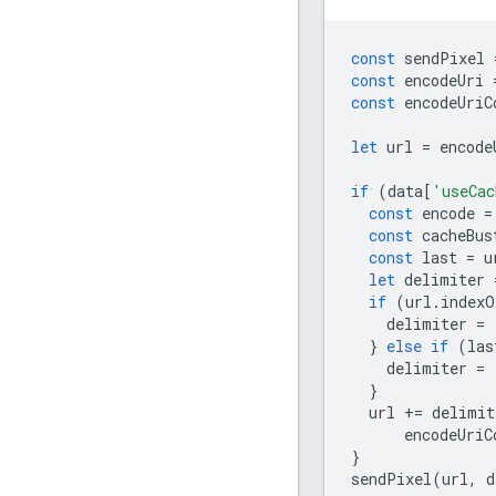
const
sendPixel
const
encodeUri
const
encodeUriC
let
url
=
encode
if
(
data
[
'useCac
const
encode
=
const
cacheBus
const
last
=
u
let
delimiter
if
(
url
.
indexO
delimiter
=
}
else
if
(
las
delimiter
=
}
url
+=
delimit
encodeUriC
}
sendPixel
(
url
,
d