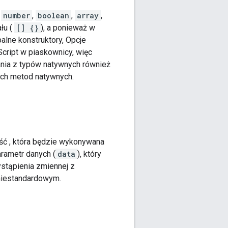
,
number
,
boolean
,
array
,
ału (
[] {}
), a ponieważ w
alne konstruktory, Opcje
Script w piaskownicy, więc
ania z typów natywnych również
ych metod natywnych.
ść , która będzie wykonywana
rametr danych (
data
), który
ystąpienia zmiennej z
niestandardowym.