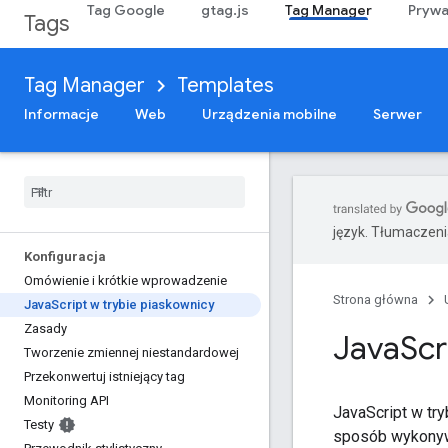
Tag Google
gtag.js
Tag Manager
Prywa
Tags
Tag Manager
Templates
Informacje
Web
Urządzenia mobilne
Serwer
język. Tłumaczen
Konfiguracja
Omówienie i krótkie wprowadzenie
Strona główna
Java
Script w trybie piaskownicy
Zasady
Java
Scr
Tworzenie zmiennej niestandardowej
Przekonwertuj istniejący tag
Monitoring API
JavaScript w tr
Testy
sposób wykonywa