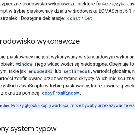
zpieczne środowisko wykonawcze, niektóre funkcje języka Java
ript w trybie piaskownicy działa w środowisku ECMAScript 5.1. 
e strzałek i Dostępne deklaracje:
const
/
let
.
środowisko wykonawcze
ybie piaskownicy nie jest wykonywany w standardowym wykonani
 obiekt
window
i jego właściwości są niedostępne. Obejmuje t
ym, takie jak
encodeURI
lub
setTimeout
, wartości globalne, 
artości zdefiniowane przez wczytane skrypty. W ich miejscu znaj
ystkich JavaScriptu w trybie piaskownicy, które zawierają wiele z
 z okna za pomocą
copyFromWindow
.
indow
tworzy głęboką kopię wartości i może być aby przekazywać te wart
ny system typów