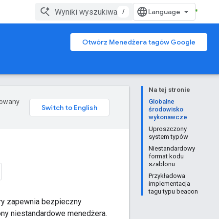
/
Otwórz Menedżera tagów Google
Na tej stronie
erowany
Globalne
środowisko
wykonawcze
Uproszczony
system typów
Niestandardowy
format kodu
szablonu
Przykładowa
implementacja
tagu typu beacon
óry zapewnia bezpieczny
ony niestandardowe menedżera.