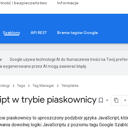
tność i bezpieczeństwo
Informacje
Szablony
API REST
Brama tagów Google
Google używa technologii AI do tłumaczenia treści na Twój pref
ia wygenerowane przez AI mogą zawierać błędy.
Usługi
Tags
Tag Manager
Templates
ipt w trybie piaskownicy
bookmark_border
ybie piaskownicy to uproszczony podzbiór języka JavaScript, kt
nia dowolnej logiki JavaScriptu z poziomu tagu Google Szabl