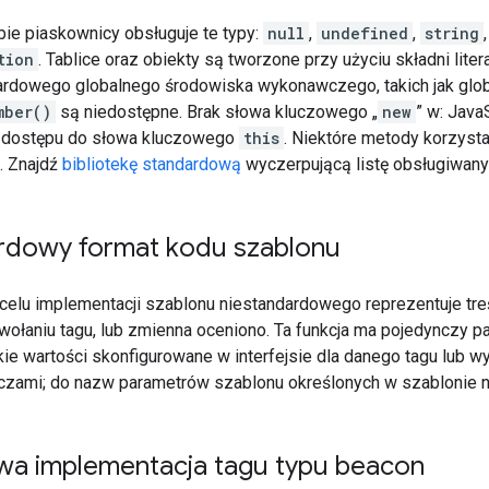
bie piaskownicy obsługuje te typy:
null
,
undefined
,
string
tion
. Tablice oraz obiekty są tworzone przy użyciu składni liter
dardowego globalnego środowiska wykonawczego, takich jak glob
mber()
są niedostępne. Brak słowa kluczowego „
new
” w: Java
ą dostępu do słowa kluczowego
this
. Niektóre metody korzyst
. Znajdź
bibliotekę standardową
wyczerpującą listę obsługiwan
rdowy format kodu szablonu
celu implementacji szablonu niestandardowego reprezentuje tre
ołaniu tagu, lub zmienna oceniono. Ta funkcja ma pojedynczy pa
ie wartości skonfigurowane w interfejsie dla danego tagu lub w
czami; do nazw parametrów szablonu określonych w szablonie 
wa implementacja tagu typu beacon