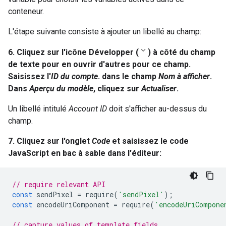
conteneur.
L'étape suivante consiste à ajouter un libellé au champ:
6. Cliquez sur l'icône Développer (
) à côté du champ
de texte pour en ouvrir d'autres pour ce champ.
Saisissez l'
ID du compte
. dans le champ
Nom à afficher
.
Dans
Aperçu du modèle
, cliquez sur
Actualiser
.
Un libellé intitulé
Account ID
doit s'afficher au-dessus du
champ.
7. Cliquez sur l'onglet
Code
et saisissez le code
JavaScript en bac à sable dans l'éditeur:
// require relevant API
const
sendPixel
=
require
(
'sendPixel'
);
const
encodeUriComponent
=
require
(
'encodeUriCompone
// capture values of template fields