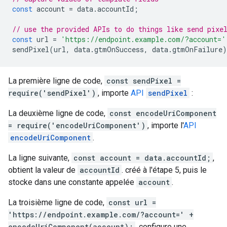
const
account
=
data
.
accountId
;
// use the provided APIs to do things like send pixe
const
url
=
'https://endpoint.example.com/?account='
sendPixel
(
url
,
data
.
gtmOnSuccess
,
data
.
gtmOnFailure
)
La première ligne de code,
const sendPixel =
require('sendPixel')
, importe
API
sendPixel
:
La deuxième ligne de code,
const encodeUriComponent
= require('encodeUriComponent')
, importe l'
API
encodeUriComponent
.
La ligne suivante,
const account = data.accountId;
,
obtient la valeur de
accountId
. créé à l'étape 5, puis le
stocke dans une constante appelée
account
.
La troisième ligne de code,
const url =
'https://endpoint.example.com/?account=' +
encodeUriComponent(account);
, configure une