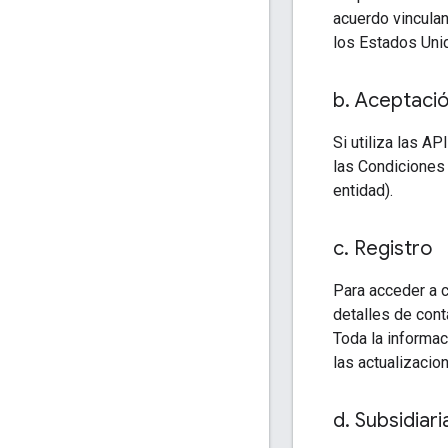
acuerdo vinculant
los Estados Unid
b
.
Aceptación
Si utiliza las A
las Condiciones 
entidad).
c
.
Registro
Para acceder a c
detalles de cont
Toda la informac
las actualizacio
d
.
Subsidiaria