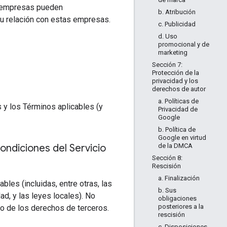
as empresas pueden
b. Atribución
tu relación con estas empresas.
c. Publicidad
d. Uso
promocional y de
marketing
Sección 7:
Protección de la
privacidad y los
derechos de autor
a. Políticas de
s y los Términos aplicables (y
Privacidad de
Google
b. Política de
Google en virtud
ondiciones del Servicio
de la DMCA
Sección 8:
Rescisión
a. Finalización
bles (incluidas, entre otras, las
b. Sus
ad, y las leyes locales). No
obligaciones
posteriores a la
to de los derechos de terceros.
rescisión
c. Disposiciones