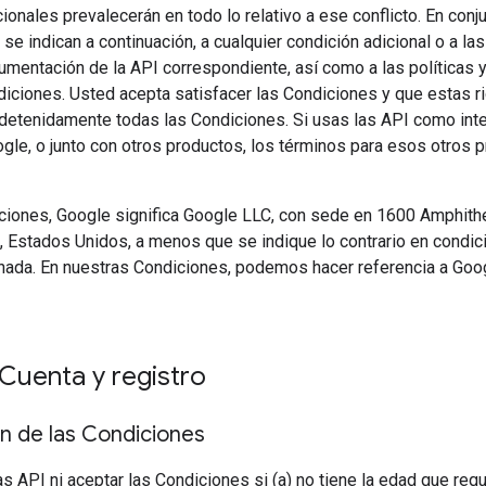
ionales prevalecerán en todo lo relativo a ese conflicto. En conj
se indican a continuación, a cualquier condición adicional o a l
umentación de la API correspondiente, así como a las políticas y
diciones. Usted acepta satisfacer las Condiciones y que estas ri
a detenidamente todas las Condiciones. Si usas las API como int
gle, o junto con otros productos, los términos para esos otros 
ciones, Google significa Google LLC, con sede en 1600 Amphith
, Estados Unidos, a menos que se indique lo contrario en condic
nada. En nuestras Condiciones, podemos hacer referencia a Goog
 Cuenta y registro
n de las Condiciones
s API ni aceptar las Condiciones si (a) no tiene la edad que requi