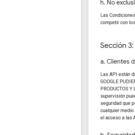
h
.
No exclus
Las Condiciones
competir con los
Sección 3:
a
.
Clientes d
Las API están d
GOOGLE PUDIER
PRODUCTOS Y L
supervisión pued
seguridad que po
cualquier medio 
el acceso a las 