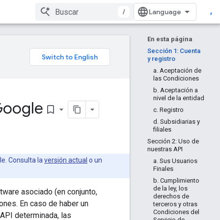
/
En esta página
Sección 1: Cuenta
y registro
a. Aceptación de
las Condiciones
b. Aceptación a
nivel de la entidad
 Google
bookmark_border
c. Registro
d. Subsidiarias y
filiales
Sección 2: Uso de
nuestras API
le. Consulta la
versión actual
o un
a. Sus Usuarios
Finales
b. Cumplimiento
de la ley, los
ftware asociado (en conjunto,
derechos de
iones. En caso de haber un
terceros y otras
Condiciones del
 API determinada, las
Servicio de