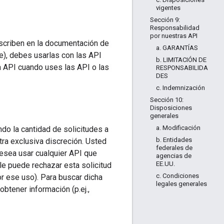
vigentes
Sección 9:
Responsabilidad
por nuestras API
escriben en la documentación de
a. GARANTÍAS
te), debes usarlas con las API
b. LIMITACIÓN DE
la API cuando uses las API o las
RESPONSABILIDA
DES
c. Indemnización
Sección 10:
Disposiciones
generales
a. Modificación
ndo la cantidad de solicitudes a
b. Entidades
tra exclusiva discreción. Usted
federales de
desea usar cualquier API que
agencias de
EE.UU.
e puede rechazar esta solicitud
c. Condiciones
r ese uso). Para buscar dicha
legales generales
btener información (p.ej.,