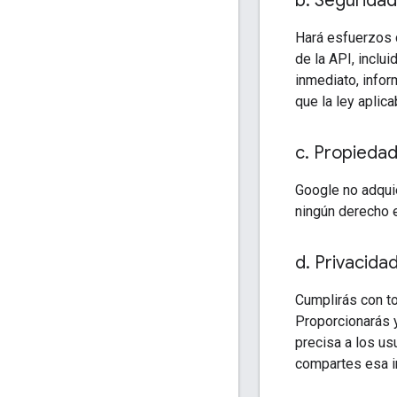
b
.
Seguridad
Hará esfuerzos c
de la API, inclui
inmediato, infor
que la ley aplicab
c
.
Propieda
Google no adquie
ningún derecho e
d
.
Privacidad 
Cumplirás con to
Proporcionarás y
precisa a los us
compartes esa in