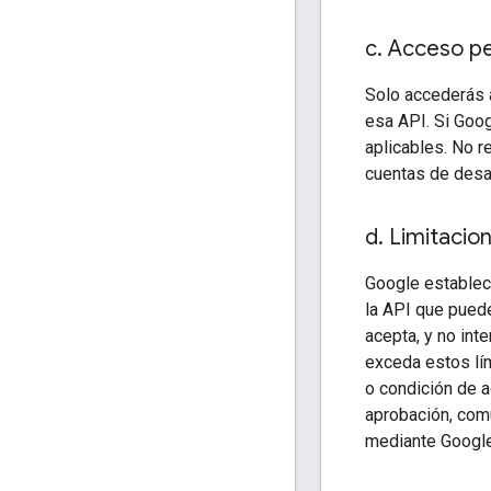
c
.
Acceso pe
Solo accederás a
esa API. Si Goog
aplicables. No r
cuentas de desar
d
.
Limitacion
Google establece
la API que puede
acepta, y no int
exceda estos lí
o condición de a
aprobación, comu
mediante Google