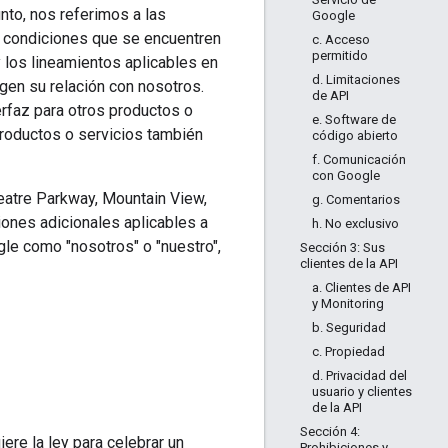
unto, nos referimos a las
Google
as condiciones que se encuentren
c. Acceso
permitido
 los lineamientos aplicables en
d. Limitaciones
gen su relación con nosotros.
de API
erfaz para otros productos o
e. Software de
productos o servicios también
código abierto
f. Comunicación
con Google
eatre Parkway, Mountain View,
g. Comentarios
iones adicionales aplicables a
h. No exclusivo
le como "nosotros" o "nuestro",
Sección 3: Sus
clientes de la API
a. Clientes de API
y Monitoring
b. Seguridad
c. Propiedad
d. Privacidad del
usuario y clientes
de la API
Sección 4:
ere la ley para celebrar un
Prohibiciones y