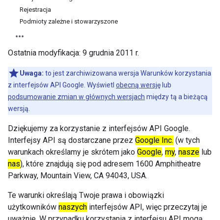
Rejestracja
Podmioty zależne i stowarzyszone
Ostatnia modyfikacja:
9 grudnia 2011 r.
Uwaga:
to jest zarchiwizowana wersja Warunków korzystania
z interfejsów API Google. Wyświetl
obecną wersję
lub
podsumowanie zmian w głównych wersjach
między tą a bieżącą
wersją.
Dziękujemy za korzystanie z interfejsów API Google.
Interfejsy API są dostarczane przez
Google Inc.
(w tych
warunkach określamy je skrótem jako
Google
,
my
,
nasze
lub
nas
), które znajdują się pod adresem 1600 Amphitheatre
Parkway, Mountain View, CA 94043, USA.
Te warunki określają Twoje prawa i obowiązki
użytkowników
naszych
interfejsów API, więc przeczytaj je
uważnie. W przypadku korzystania z interfejsu API mogą