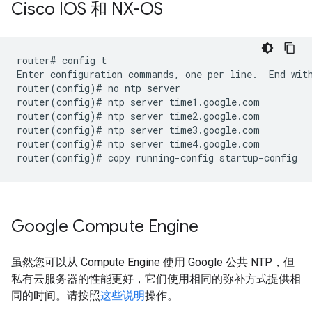
Cisco IOS 和 NX-OS
router# config t

Enter configuration commands, one per line.  End with
router(config)# no ntp server

router(config)# ntp server time1.google.com

router(config)# ntp server time2.google.com

router(config)# ntp server time3.google.com

router(config)# ntp server time4.google.com

Google Compute Engine
虽然您可以从 Compute Engine 使用 Google 公共 NTP，但
私有云服务器的性能更好，它们使用相同的弥补方式提供相
同的时间。请按照
这些说明
操作。