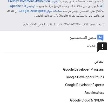
إنّ محتوى هذه الصفحة مرخّص بموجب
ترخيص Creative Commons Attribution
4.0‏
ما لم يُنصّ على خلاف ذلك، ونماذج الرموز مرخّصة بموجب
ترخيص Apache 2.0‏
.
للاطّلاع على التفاصيل، يُرجى مراجعة
سياسات موقع Google Developers‏
. إنّ Java
هي علامة تجارية مسجَّلة لشركة Oracle و/أو شركائها التابعين.
تاريخ التعديل الأخير: 2025-07-25 (حسب التوقيت العالمي المتفَّق عليه)
منتدى المستخدمين
announcement
إعلانات
التفاعل
Google Developer Program
Google Developer Groups
Google Developer Experts
Accelerators
Google Cloud & NVIDIA