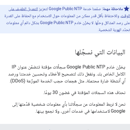
ملاحظة مهمة:
صمّمنا خدمة Google Public NTP لتعزيز
التعديل الطفيف على
الوقت
، وللاحتفاظ بأقل قدر ممكن من المعلومات حول الاستخدام مع الحفاظ على القدرة
على رصد المشاكل وحلّها. لا يخزّن خادم Google Public NTP بشكل دائم أي معلومات
تحدّد الهوية الشخصية.
البيانات التي نسجّلها
يخزّن خادم Google Public NTP سجلّات مؤقتة تتضمّن عنوان IP
الكامل الخاص بك. ونفعل ذلك لتصحيح الأخطاء وتحسين خدمتنا ورصد
أي أنشطة ضارة محتملة، مثل هجمات حجب الخدمة الموزّعة (DDoS).
نحذف هذه السجلات المؤقتة في غضون 30 يومًا.
نحن لا نربط المعلومات من سجلّاتنا بأي معلومات شخصية قدّمتها إلى
Google لاستخدامها في خدمات أخرى، ولا نجمع بينها.