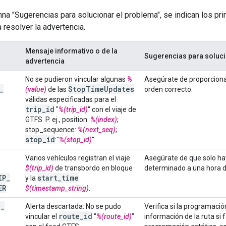
mna "Sugerencias para solucionar el problema", se indican los p
 resolver la advertencia.
Mensaje informativo o de la
Sugerencias para soluci
advertencia
No se pudieron vincular algunas
%
Asegúrate de proporciona
_
Stop
Time
Updates
(value)
de las
orden correcto.
válidas especificadas para el
trip
_
id
"
%(trip_id)
" con el viaje de
GTFS. P. ej., position:
%(index)
;
stop_sequence:
%(next_seq)
;
stop
_
id
:"
%(stop_id)
".
Varios vehículos registran el viaje
Asegúrate de que solo hay
$(trip_id)
de transbordo en bloque
determinado a una hora de
IP
_
start
_
time
y la
ER
$(timestamp_string)
.
T
_
Alerta descartada: No se pudo
Verifica si la programació
route
_
id
vincular el
"
%(route_id)
"
información de la ruta si f