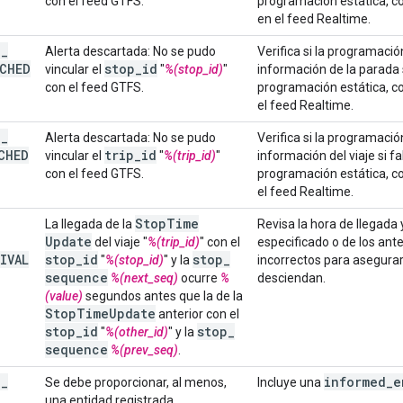
con el feed GTFS.
programación estática, co
en el feed Realtime.
T
_
Alerta descartada: No se pudo
Verifica si la programació
CHED
stop
_
id
vincular el
"
%(stop_id)
"
información de la parada s
con el feed GTFS.
programación estática, co
el feed Realtime.
T
_
Alerta descartada: No se pudo
Verifica si la programació
CHED
trip
_
id
vincular el
"
%(trip_id)
"
información del viaje si fa
con el feed GTFS.
programación estática, co
el feed Realtime.
Stop
Time
La llegada de la
Revisa la hora de llegada y
Update
del viaje "
%(trip_id)
" con el
especificado o de los ante
IVAL
stop
_
id
stop
_
"
%(stop_id)
" y la
incorrectos para asegurar
sequence
%(next_seq)
ocurre
%
desciendan.
(value)
segundos antes que la de la
Stop
Time
Update
anterior con el
stop
_
id
stop
_
"
%(other_id)
" y la
sequence
%(prev_seq)
.
T
_
informed
_
e
Se debe proporcionar, al menos,
Incluye una
una entidad registrada.