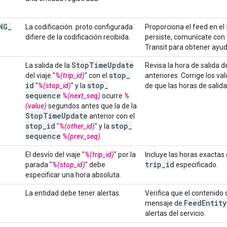
NG
_
La codificación .proto configurada
Proporciona el feed en el
difiere de la codificación recibida.
persiste, comunícate con
Transit para obtener ayud
Stop
Time
Update
La salida de la
Revisa la hora de salida d
stop
_
del viaje "
%(trip_id)
" con el
anteriores. Corrige los va
id
stop
_
"
%(stop_id)
" y la
de que las horas de salid
sequence
%(next_seq)
ocurre
%
(value)
segundos antes que la de la
Stop
Time
Update
anterior con el
stop
_
id
stop
_
"
%(other_id)
" y la
sequence
%(prev_seq)
.
El desvío del viaje "
%(trip_id)
" por la
Incluye las horas exactas 
trip
_
id
parada "
%(stop_id)
" debe
especificado.
especificar una hora absoluta.
La entidad debe tener alertas.
Verifica que el contenido
Feed
Entity
mensaje de
alertas del servicio.