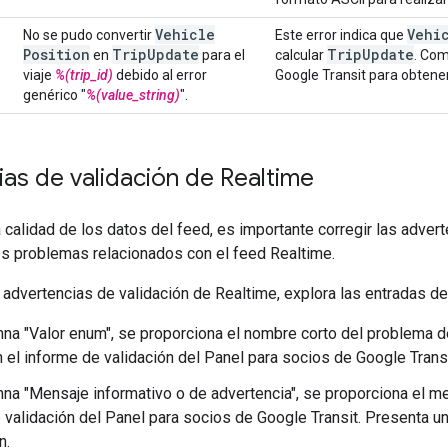
Vehicle
Vehi
No se pudo convertir
Este error indica que
Position
Trip
Update
Trip
Update
en
para el
calcular
. Com
viaje
%(trip_id)
debido al error
Google Transit para obtene
genérico "
%(value_string)
".
as de validación de Realtime
 calidad de los datos del feed, es importante corregir las adver
es problemas relacionados con el feed Realtime.
 advertencias de validación de Realtime, explora las entradas de 
mna "Valor enum", se proporciona el nombre corto del problema de
 el informe de validación del Panel para socios de Google Transi
mna "Mensaje informativo o de advertencia", se proporciona el m
 validación del Panel para socios de Google Transit. Presenta un
n.