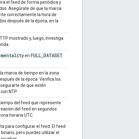
ra el feed de forma periódica y
dos. Asegúrate de que la marca
nte correctamente la hora de
dos después de la época, en la
 HTTP mostrado y, luego, investiga
onda.
ementality
FULL
_
DATASET
en
.
la marca de tiempo en la zona
spués de la época. Verifica los
 asegurarte de que estén
 con NTP.
tiempo del feed que represente
reación del feed en segundos
zona horaria UTC.
cta para configurar el feed. El feed
binario, pero puedes utilizar el
r pruebas.