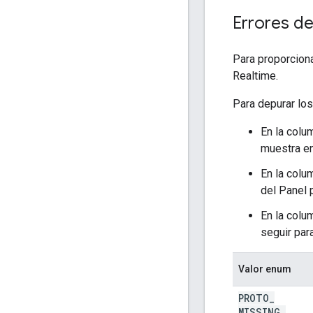
Errores de
Para proporciona
Realtime.
Para depurar los 
En la colu
muestra en
En la colu
del Panel 
En la colu
seguir para
Valor enum
PROTO
_
MISSING
_