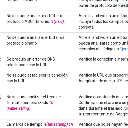
Fee
búfer de protocolo de
No se puede analizar el búfer de
Abre el archivo en un editor 
protocolo ASCII. Errores:
%(field)
.
incluya todos los campos obli
correcta.
No se puede analizar el búfer de
Abre el archivo en un editor
protocolo binario.
pueda analizarse como un
ejemplos de código en
Ejem
R
Se produjo un error de DNS
Verifica la conexión a Inter
relacionado con la URL.
No se pudo establecer la conexión
Verifica la URL que proporc
con la URL.
Asegúrate de que la URL se
_
No se pudo analizar el feed de
Verifica el contenido del ar
formato personalizado:
%
Confirma que el archivo se
(value_string)
.
dañe durante el traslado. Si
tu representante de Google
La marca de tiempo
%(timestamp)
(
%
Verifica que no se hayan re