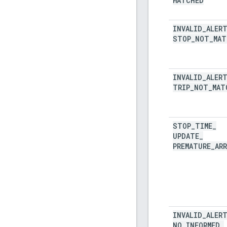
MATCHED
INVALID
_
ALER
STOP
_
NOT
_
MAT
INVALID
_
ALER
TRIP
_
NOT
_
MAT
STOP
_
TIME
_
UPDATE
_
PREMATURE
_
ARR
INVALID
_
ALER
NO
_
INFORMED
_