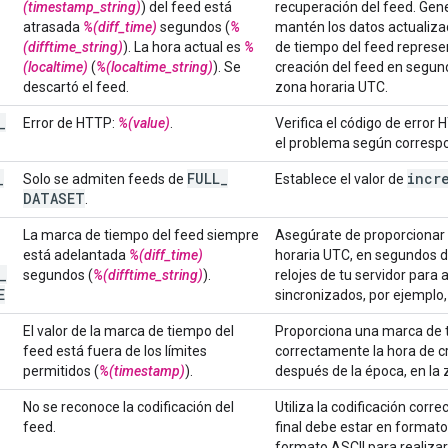
(timestamp_string)
) del feed está
recuperación del feed. Gene
atrasada
%(diff_time)
segundos (
%
mantén los datos actualiza
(difftime_string)
). La hora actual es
%
de tiempo del feed represe
(localtime)
(
%(localtime_string)
). Se
creación del feed en segun
descartó el feed.
zona horaria UTC.
_
Error de HTTP:
%(value)
.
Verifica el código de error
el problema según corresp
_
FULL
_
incr
Solo se admiten feeds de
Establece el valor de
DATASET
.
La marca de tiempo del feed siempre
Asegúrate de proporcionar 
está adelantada
%(diff_time)
horaria UTC, en segundos de
_
segundos (
%(difftime_string)
).
relojes de tu servidor para
E
sincronizados, por ejemplo,
El valor de la marca de tiempo del
Proporciona una marca de 
feed está fuera de los límites
correctamente la hora de c
permitidos (
%(timestamp)
).
después de la época, en la 
No se reconoce la codificación del
Utiliza la codificación corre
feed.
final debe estar en formato 
formato ASCII para realiza