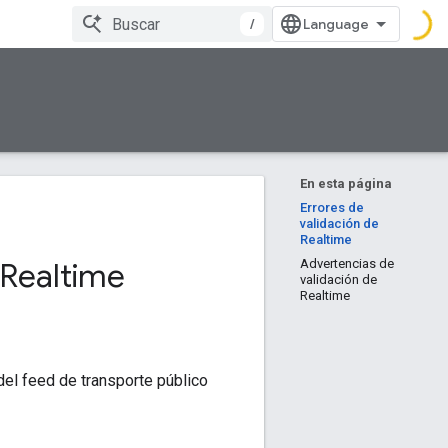
/
En esta página
Errores de
validación de
Realtime
 Realtime
Advertencias de
validación de
Realtime
del feed de transporte público