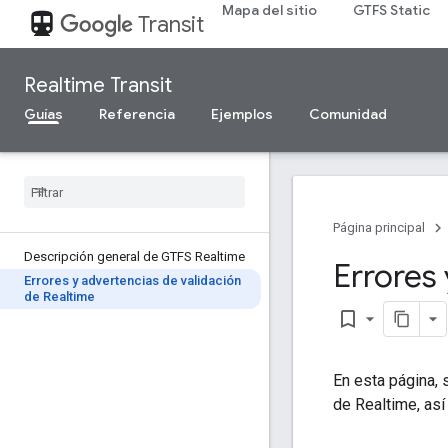
Mapa del sitio
GTFS Static
directions_transit
Transit
Realtime Transit
Guías
Referencia
Ejemplos
Comunidad
Página principal
Descripción general de GTFS Realtime
Errores 
Errores y advertencias de validación
de Realtime
bookmark_border
En esta página, 
de Realtime, as