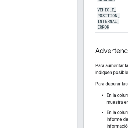
VEHICLE
_
POSITION
_
INTERNAL
_
ERROR
Advertenci
Para aumentar la
indiquen posibl
Para depurar las
En la colu
muestra en
En la colu
informe de
informació