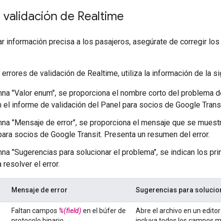
 validación de Realtime
r información precisa a los pasajeros, asegúrate de corregir los
errores de validación de Realtime, utiliza la información de la si
mna "Valor enum", se proporciona el nombre corto del problema de
 el informe de validación del Panel para socios de Google Transi
mna "Mensaje de error", se proporciona el mensaje que se muestr
para socios de Google Transit. Presenta un resumen del error.
mna "Sugerencias para solucionar el problema", se indican los p
 resolver el error.
Mensaje de error
Sugerencias para solucio
Faltan campos
%(field)
en el búfer de
Abre el archivo en un editor
protocolo binario.
incluya todos los campos