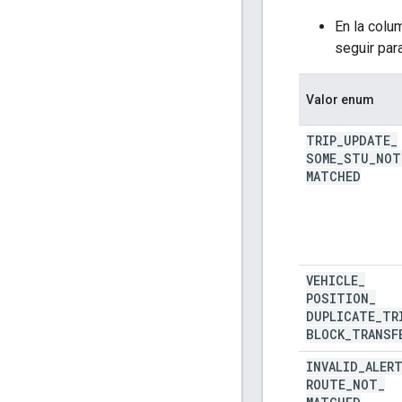
En la colu
seguir para
Valor enum
TRIP
_
UPDATE
_
SOME
_
STU
_
NOT
MATCHED
VEHICLE
_
POSITION
_
DUPLICATE
_
TR
BLOCK
_
TRANSF
INVALID
_
ALER
ROUTE
_
NOT
_