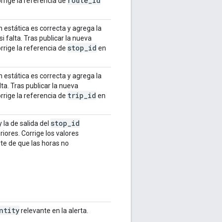
route
_
id
rrige la referencia de
n estática es correcta y agrega la
i falta. Tras publicar la nueva
stop
_
id
rrige la referencia de
en
n estática es correcta y agrega la
lta. Tras publicar la nueva
trip
_
id
rrige la referencia de
en
stop
_
id
 la de salida del
riores. Corrige los valores
te de que las horas no
ntity
relevante en la alerta.