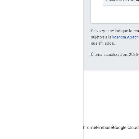
Salvo que se indique lo con
sujetos a la
licencia Apach
sus afiliados.
Última actualización: 2025
Aprendizaje
Centro de ayuda para socios de Transit
Feeds públicos
Android
Chrome
Firebase
Google Cloud