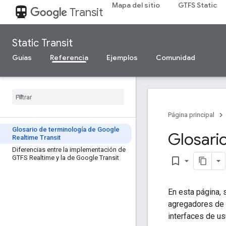
Mapa del sitio
GTFS Static
directions_transit
Transit
Static Transit
Guías
Referencia
Ejemplos
Comunidad
Página principal
Glosario de terminología de Google
Glosari
Realtime Transit
Diferencias entre la implementación de
GTFS Realtime y la de Google Transit
bookmark_border
En esta página, 
agregadores de 
interfaces de us