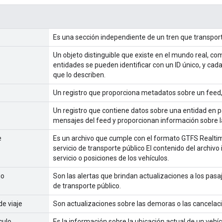
Es una sección independiente de un tren que transpor
Un objeto distinguible que existe en el mundo real, com
entidades se pueden identificar con un ID único, y cad
que lo describen.
Un registro que proporciona metadatos sobre un feed
Un registro que contiene datos sobre una entidad en pa
mensajes del feed y proporcionan información sobre l
e
Es un archivo que cumple con el formato GTFS Realtim
servicio de transporte público El contenido del archivo 
servicio o posiciones de los vehículos.
io
Son las alertas que brindan actualizaciones a los pasa
de transporte público.
de viaje
Son actualizaciones sobre las demoras o las cancelacio
culo
Es la información sobre la ubicación actual de un vehícu