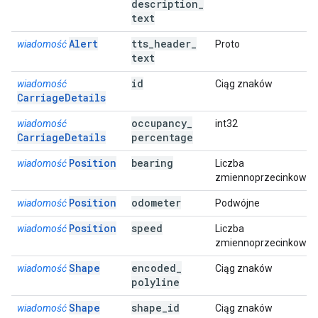
description
_
text
Alert
tts
_
header
_
wiadomość
Proto
text
id
wiadomość
Ciąg znaków
CarriageDetails
occupancy
_
wiadomość
int32
CarriageDetails
percentage
Position
bearing
wiadomość
Liczba
zmiennoprzecinkowa
Position
odometer
wiadomość
Podwójne
Position
speed
wiadomość
Liczba
zmiennoprzecinkowa
Shape
encoded
_
wiadomość
Ciąg znaków
polyline
Shape
shape
_
id
wiadomość
Ciąg znaków