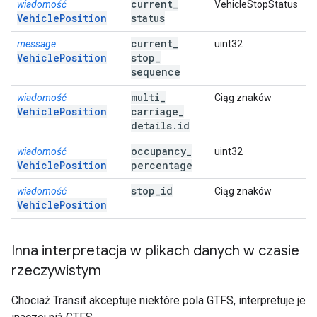
current
_
wiadomość
VehicleStopStatus
VehiclePosition
status
current
_
message
uint32
VehiclePosition
stop
_
sequence
multi
_
wiadomość
Ciąg znaków
VehiclePosition
carriage
_
details
.
id
occupancy
_
wiadomość
uint32
VehiclePosition
percentage
stop
_
id
wiadomość
Ciąg znaków
VehiclePosition
Inna interpretacja w plikach danych w czasie
rzeczywistym
Chociaż Transit akceptuje niektóre pola GTFS, interpretuje je