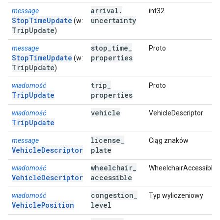
arrival
.
message
int32
StopTimeUpdate
uncertainty
(w:
Trip
Update
)
stop
_
time
_
message
Proto
StopTimeUpdate
properties
(w:
Trip
Update
)
trip
_
wiadomość
Proto
TripUpdate
properties
vehicle
wiadomość
VehicleDescriptor
TripUpdate
license
_
message
Ciąg znaków
VehicleDescriptor
plate
wheelchair
_
wiadomość
WheelchairAccessible
VehicleDescriptor
accessible
congestion
_
wiadomość
Typ wyliczeniowy
VehiclePosition
level