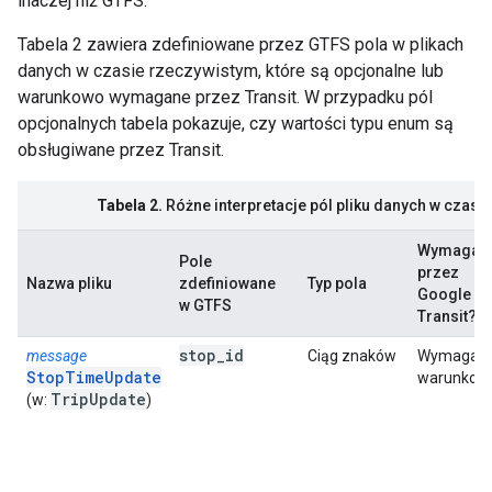
inaczej niż GTFS.
Tabela 2 zawiera zdefiniowane przez GTFS pola w plikach
danych w czasie rzeczywistym, które są opcjonalne lub
warunkowo wymagane przez Transit. W przypadku pól
opcjonalnych tabela pokazuje, czy wartości typu enum są
obsługiwane przez Transit.
Tabela 2.
Różne interpretacje pól pliku danych w czasi
Wymagan
Pole
przez
Nazwa pliku
zdefiniowane
Typ pola
Google
w GTFS
Transit?
stop
_
id
message
Ciąg znaków
Wymagan
StopTimeUpdate
warunkow
Trip
Update
(w:
)