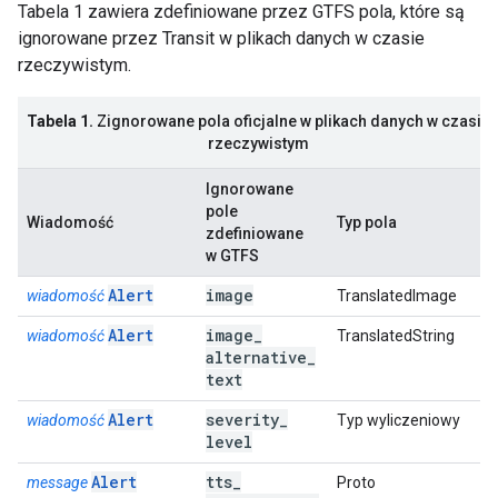
Tabela 1 zawiera zdefiniowane przez GTFS pola, które są
ignorowane przez Transit w plikach danych w czasie
rzeczywistym.
Tabela 1.
Zignorowane pola oficjalne w plikach danych w czasie
rzeczywistym
Ignorowane
pole
Wiadomość
Typ pola
zdefiniowane
w GTFS
Alert
image
wiadomość
TranslatedImage
Alert
image
_
wiadomość
TranslatedString
alternative
_
text
Alert
severity
_
wiadomość
Typ wyliczeniowy
level
Alert
tts
_
message
Proto