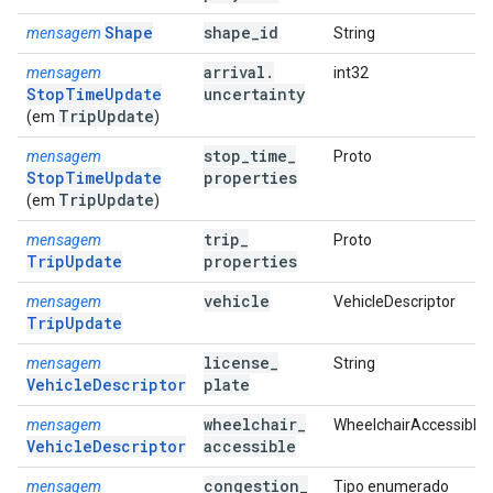
Shape
shape
_
id
mensagem
String
arrival
.
mensagem
int32
StopTimeUpdate
uncertainty
Trip
Update
(em
)
stop
_
time
_
mensagem
Proto
StopTimeUpdate
properties
Trip
Update
(em
)
trip
_
mensagem
Proto
TripUpdate
properties
vehicle
mensagem
VehicleDescriptor
TripUpdate
license
_
mensagem
String
VehicleDescriptor
plate
wheelchair
_
mensagem
WheelchairAccessible
VehicleDescriptor
accessible
congestion
_
mensagem
Tipo enumerado