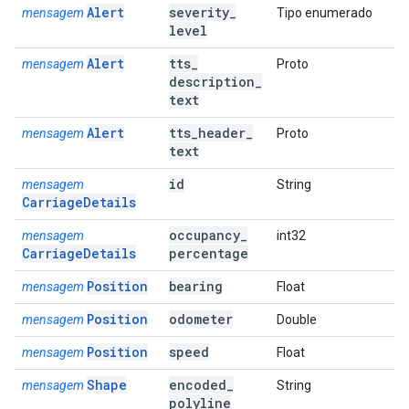
Alert
severity
_
mensagem
Tipo enumerado
level
Alert
tts
_
mensagem
Proto
description
_
text
Alert
tts
_
header
_
mensagem
Proto
text
id
mensagem
String
CarriageDetails
occupancy
_
mensagem
int32
CarriageDetails
percentage
Position
bearing
mensagem
Float
Position
odometer
mensagem
Double
Position
speed
mensagem
Float
Shape
encoded
_
mensagem
String
polyline