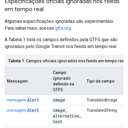
Especificações oficiais ignoradas nos feeds
em tempo real
Algumas especificações ignoradas são experimentais.
Para saber mais, acesse
gtfs.org
.
A Tabela 1 lista os campos definidos pela GTFS que são
ignorados pelo Google Transit nos feeds em tempo real.
Tabela 1.
Campos oficiais ignorados nos feeds em tempo real
Campo
ignorado
Mensagem
Tipo de campo
definido na
GTFS
Alert
image
mensagem
TranslatedImage
Alert
image
_
mensagem
TranslatedString
alternative
_
text