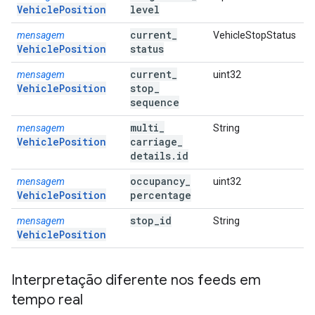
VehiclePosition
level
current
_
mensagem
VehicleStopStatus
VehiclePosition
status
current
_
mensagem
uint32
VehiclePosition
stop
_
sequence
multi
_
mensagem
String
VehiclePosition
carriage
_
details
.
id
occupancy
_
mensagem
uint32
VehiclePosition
percentage
stop
_
id
mensagem
String
VehiclePosition
Interpretação diferente nos feeds em
tempo real