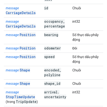
id
message
Chuỗi
CarriageDetails
occupancy
_
message
int32
CarriageDetails
percentage
Position
bearing
message
Số thực dấu phẩy
động
Position
odometer
message
Đôi
Position
speed
message
Số thực dấu phẩy
động
Shape
encoded
_
message
Chuỗi
polyline
Shape
shape
_
id
message
Chuỗi
arrival
.
message
int32
StopTimeUpdate
uncertainty
Trip
Update
(trong
)