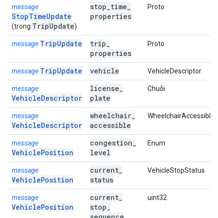
stop
_
time
_
message
Proto
StopTimeUpdate
properties
Trip
Update
(trong
)
TripUpdate
trip
_
message
Proto
properties
TripUpdate
vehicle
message
VehicleDescriptor
license
_
message
Chuỗi
VehicleDescriptor
plate
wheelchair
_
message
WheelchairAccessible
VehicleDescriptor
accessible
congestion
_
message
Enum
VehiclePosition
level
current
_
message
VehicleStopStatus
VehiclePosition
status
current
_
message
uint32
VehiclePosition
stop
_
sequence