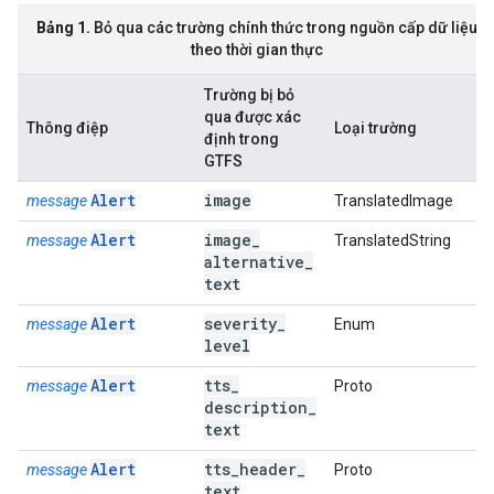
Bảng 1.
Bỏ qua các trường chính thức trong nguồn cấp dữ liệu
theo thời gian thực
Trường bị bỏ
qua được xác
Thông điệp
Loại trường
định trong
GTFS
Alert
image
message
TranslatedImage
Alert
image
_
message
TranslatedString
alternative
_
text
Alert
severity
_
message
Enum
level
Alert
tts
_
message
Proto
description
_
text
Alert
tts
_
header
_
message
Proto
text