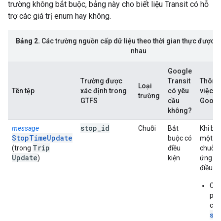
trường không bắt buộc, bảng này cho biết liệu Transit có hỗ
trợ các giá trị enum hay không.
Bảng 2.
Các trường nguồn cấp dữ liệu theo thời gian thực được d
nhau
Google
Trường được
Transit
Thông t
Loại
Tên tệp
xác định trong
có yêu
việc tr
trường
GTFS
cầu
Google
không?
stop
_
id
message
Chuỗi
Bắt
Khi bạ
StopTimeUpdate
buộc có
một c
Trip
(trong
điều
chuỗi 
Update
)
kiện
ứng mộ
điều ki
Ch
phả
chu
st