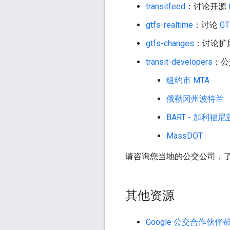
transitfeed
：讨论开源
gtfs-realtime
：讨论
GT
gtfs-changes
：讨论扩展
transit-developers
：公
纽约市 MTA
俄勒冈州波特兰
BART - 加利福
MassDOT
请咨询您当地的公交公司，
其他资源
Google 公交合作伙伴