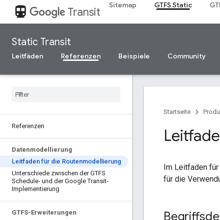
Sitemap
GTFS Static
GT
directions_transit
Transit
Static Transit
Leitfäden
Referenzen
Beispiele
Community
Startseite
Produ
Referenzen
Leitfad
Datenmodellierung
Leitfaden für die Routenmodellierung
Im Leitfaden für
Unterschiede zwischen der GTFS
für die Verwend
Schedule- und der Google Transit-
Implementierung
GTFS-Erweiterungen
Begriffsdef