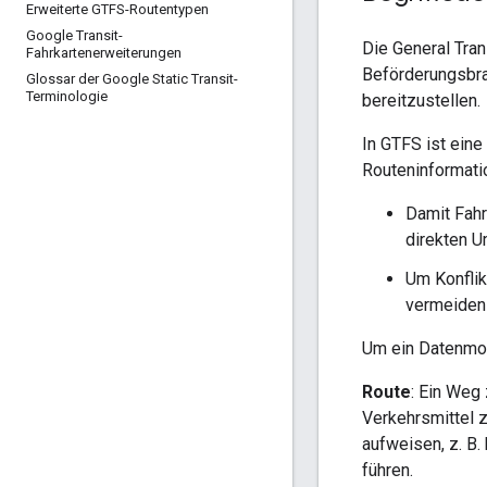
Erweiterte GTFS-Routentypen
Google Transit-
Die General Tran
Fahrkartenerweiterungen
Beförderungsbran
Glossar der Google Static Transit-
Terminologie
bereitzustellen.
In GTFS ist eine
Routeninformati
Damit Fahr
direkten U
Um Konflik
vermeiden 
Um ein Datenmode
Route
: Ein Weg
Verkehrsmittel 
aufweisen, z. B
führen.