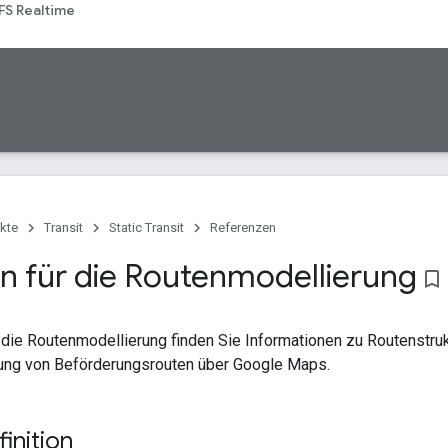
FS Realtime
kte
Transit
Static Transit
Referenzen
en für die Routenmodellierung
bookmark_border
 die Routenmodellierung finden Sie Informationen zu Routenstrukt
ung von Beförderungsrouten über Google Maps.
inition