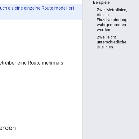
Beispiele
ch als eine einzelne Route modelliert
Zwei Metrolinien,
die als
Einzelverbindung
wahrgenommen
werden
Zwei leicht
unterschiedliche
Buslinien
etreiber eine Route mehrmals
erden