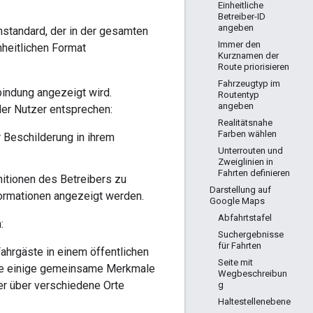
Einheitliche
Betreiber-ID
angeben
enstandard, der in der gesamten
Immer den
nheitlichen Format
Kurznamen der
Route priorisieren
Fahrzeugtyp im
bindung angezeigt wird.
Routentyp
angeben
der Nutzer entsprechen:
Realitätsnahe
Farben wählen
 Beschilderung in ihrem
Unterrouten und
Zweiglinien in
Fahrten definieren
itionen des Betreibers zu
Darstellung auf
formationen angezeigt werden.
Google Maps
Abfahrtstafel
:
Suchergebnisse
für Fahrten
Fahrgäste in einem öffentlichen
Seite mit
 die einige gemeinsame Merkmale
Wegbeschreibun
er über verschiedene Orte
g
Haltestellenebene