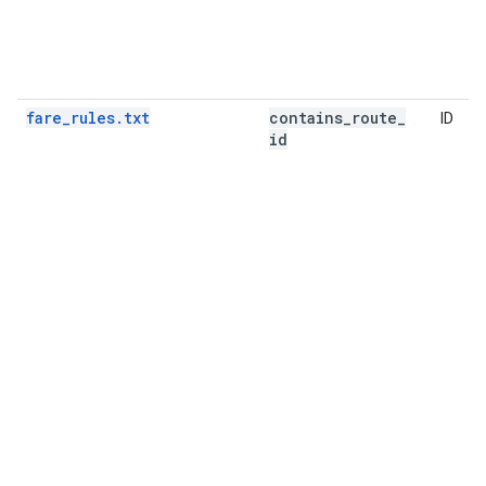
fare_rules.txt
contains
_
route
_
ID
id