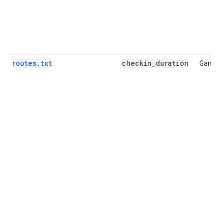
routes.txt
checkin
_
duration
Ganzz