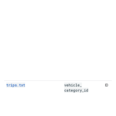
trips.txt
vehicle
_
ID
category
_
id