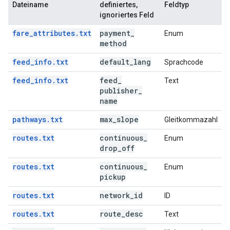
Dateiname
definiertes,
Feldtyp
ignoriertes Feld
fare_attributes.txt
payment
_
Enum
method
feed_info.txt
default
_
lang
Sprachcode
feed_info.txt
feed
_
Text
publisher
_
name
pathways.txt
max
_
slope
Gleitkommazahl
routes.txt
continuous
_
Enum
drop
_
off
routes.txt
continuous
_
Enum
pickup
routes.txt
network
_
id
ID
routes.txt
route
_
desc
Text