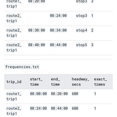
route1
_
08:20:00
stop3
3
trip1
route2
_
08:24:00
stop3
1
trip1
route2
_
08:30:00
08:34:00
stop4
2
trip1
route2
_
08:40:00
08:44:00
stop5
3
trip1
frequencies.txt
start
_
end
_
headway
_
exact
_
trip
_
id
time
time
secs
times
route1
_
08:00:00
08:20:00
600
1
trip1
route2
_
08:24:00
08:44:00
600
1
trip1