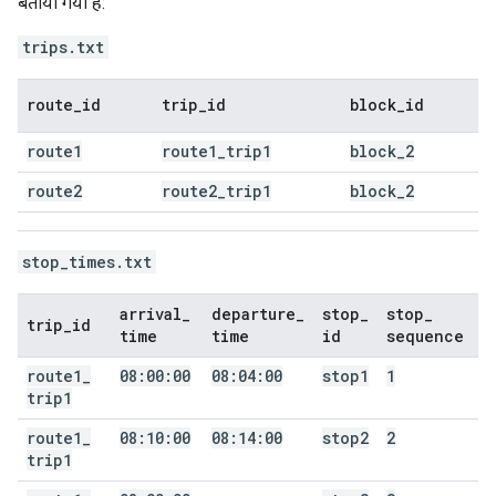
बताया गया है:
trips.txt
route
_
id
trip
_
id
block
_
id
route1
route1
_
trip1
block
_
2
route2
route2
_
trip1
block
_
2
stop_times.txt
arrival
_
departure
_
stop
_
stop
_
trip
_
id
time
time
id
sequence
route1
_
08:00:00
08:04:00
stop1
1
trip1
route1
_
08:10:00
08:14:00
stop2
2
trip1