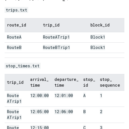
trips.txt
route
_
id
trip
_
id
block
_
id
Route
A
Route
ATrip1
Block1
Route
B
Route
BTrip1
Block1
stop_times.txt
arrival
_
departure
_
stop
_
stop
_
trip
_
id
time
time
id
sequence
Route
12:00:00
12:01:00
A
1
ATrip1
Route
12:05:00
12:06:00
B
2
ATrip1
Route
12:15:00
C
3