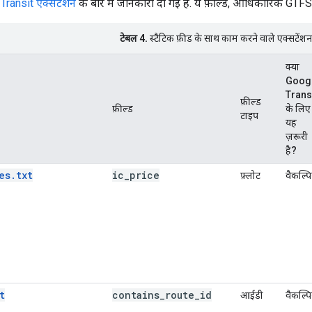
Transit एक्सटेंशन
के बारे में जानकारी दी गई है. ये फ़ील्ड, आधिकारिक GTFS का
टेबल 4.
स्टैटिक फ़ीड के साथ काम करने वाले एक्सटेंशन
क्या
Goog
Trans
फ़ील्ड
फ़ील्ड
के लिए
टाइप
यह
ज़रूरी
है?
es.txt
ic
_
price
फ़्लोट
वैकल्प
t
contains
_
route
_
id
आईडी
वैकल्प