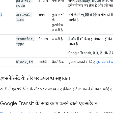
pathway
_
pathway
_
mode
Enum
वैकल्पिक
अगर
फ़ील्ड क
mode
इसे स्वीकार कर लेता है और इसे 'जा
xt
arrival
_
00
99
समय
कुछ शर्तों
घंटों की वैल्यू
से
के बीच होनी
time
के
काफ़ी है.
मुताबिक
ज़रूरी है
transfer
_
4
5
Enum
ज़रूरी है
और
की वैल्यू इस्तेमाल नहीं क
type
जाता है.
0
1
2
3
Google Transit,
,
,
, और
व
block
_
id
आईडी
वैकल्पिक
ज़्यादा जानने के लिए,
ट्रांसफ़र को
ं एक्सपेरिमेंट के तौर पर उपलब्ध सहायता
 में एक्सपेरिमेंट के तौर पर उपलब्ध नए फ़ील्ड इंटिग्रेट करने में मदद चाहिए
Google Transit के साथ काम करने वाले एक्सटेंशन