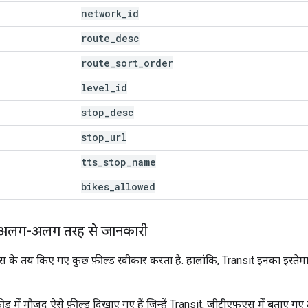
network
_
id
route
_
desc
route
_
sort
_
order
level
_
id
stop
_
desc
stop
_
url
tts
_
stop
_
name
bikes
_
allowed
में अलग-अलग तरह से जानकारी
स के तय किए गए कुछ फ़ील्ड स्वीकार करता है. हालांकि, Transit इनका इस्
 फ़ीड में मौजूद ऐसे फ़ील्ड दिखाए गए हैं जिन्हें Transit, जीटीएफ़एस में बताए ग