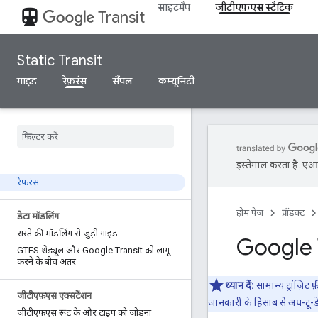
साइटमैप
जीटीएफ़एस स्टैटिक
directions_transit
Transit
Static Transit
गाइड
रेफ़रंस
सैंपल
कम्यूनिटी
इस्तेमाल करता है. एआई 
रेफ़रंस
होम पेज
प्रॉडक्ट
डेटा मॉडलिंग
रास्ते की मॉडलिंग से जुड़ी गाइड
Google T
GTFS शेड्यूल और Google Transit को लागू
करने के बीच अंतर
ध्यान दें:
सामान्य ट्रांज़
जीटीएफ़एस एक्सटेंशन
जानकारी के हिसाब से अप-टू-डे
जीटीएफ़एस रूट के और टाइप को जोड़ना