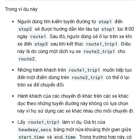
Trong ví dụ này:
Người dùng tìm kiếm tuyến đường từ
stop1
đến
stop5
sẽ được hướng dẫn lên tàu tại
stop1
lúc 8:00
ngày
route1
. Sau đó, người dùng sẽ ở lại trên xe khi
xe đến
stop3
sau khi kết thúc
route1_trip1
. Điều
này là do cùng một dịch vụ xe
route2_trip1
cho
route2
.
Những hành khách trên
route1_trip1
muốn tiếp tục
đến một điểm dừng trên
route2_trip1
có thể ở lại
trên xe để chuyển đổi.
Hành khách của các chuyến đi khác trên các xe khác
dọc theo những tuyến đường này không có lựa chọn
này vì họ sử dụng các xe khác nhau cho mỗi chuyến đi.
Lấy
route1_trip1
làm ví dụ. Giá trị của
headway_secs
bằng một nửa khoảng thời gian giữa
start_time
và
end_time
. Trong trường hợp này, có