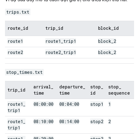
trips.txt
route
_
id
trip
_
id
block
_
id
route1
route1
_
trip1
block
_
2
route2
route2
_
trip1
block
_
2
stop_times.txt
arrival
_
departure
_
stop
_
stop
_
trip
_
id
time
time
id
sequence
route1
_
08:00:00
08:04:00
stop1
1
trip1
route1
_
08:10:00
08:14:00
stop2
2
trip1
route1
_
08:20:00
stop3
3