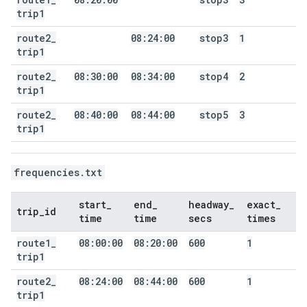
trip1
route2
_
08:24:00
stop3
1
trip1
route2
_
08:30:00
08:34:00
stop4
2
trip1
route2
_
08:40:00
08:44:00
stop5
3
trip1
frequencies.txt
start
_
end
_
headway
_
exact
_
trip
_
id
time
time
secs
times
route1
_
08:00:00
08:20:00
600
1
trip1
route2
_
08:24:00
08:44:00
600
1
trip1