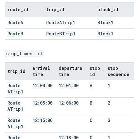
route
_
id
trip
_
id
block
_
id
Route
A
Route
ATrip1
Block1
Route
B
Route
BTrip1
Block1
stop_times.txt
arrival
_
departure
_
stop
_
stop
_
trip
_
id
time
time
id
sequence
Route
12:00:00
12:01:00
A
1
ATrip1
Route
12:05:00
12:06:00
B
2
ATrip1
Route
12:15:00
C
3
ATrip1
Route
12:18:00
C
1