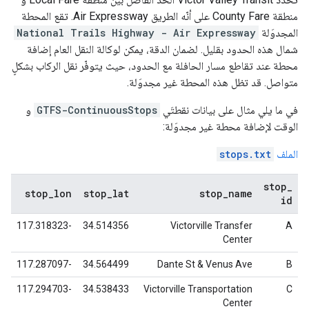
منطقة
County Fare
على أنّه الطريق
Air Expressway
. تقع المحطة
المجدوَلة
National Trails Highway - Air Expressway
شمال هذه الحدود بقليل. لضمان الدقة، يمكن لوكالة النقل العام إضافة
محطة عند تقاطع مسار الحافلة مع الحدود، حيث يتوفّر نقل الركاب بشكلٍ
متواصل. قد تظل هذه المحطة غير مجدوَلة.
في ما يلي مثال على بيانات نقطتَي
GTFS-ContinuousStops
و
الوقت لإضافة محطة غير مجدوَلة:
الملف
stops.txt
stop
_
stop
_
lon
stop
_
lat
stop
_
name
id
-117.318323
34.514356
Victorville Transfer
A
Center
-117.287097
34.564499
Dante St & Venus Ave
B
-117.294703
34.538433
Victorville Transportation
C
Center