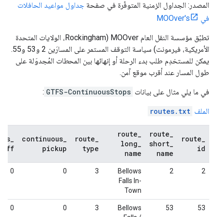
المصدر: الجداول الزمنية المتوفّرة في صفحة
جداول مواعيد الحافلات
في
MOOver's
تطبّق مؤسسة النقل العام
MOOver
(Rockingham، الولايات المتحدة
الأمريكية، فيرمونت) سياسة التوقف المستمر على المسارَين 2 و53 و55.
يمكن للمستخدِم طلب بدء الرحلة أو إنهائها بين المحطات المُجدوَلة على
طول المسار عند أقرب موقع آمن.
في ما يلي مثال على بيانات
GTFS-ContinuousStops
:
الملف
routes.txt
route
_
route
_
ous
_
continuous
_
route
_
route
_
long
_
short
_
_
off
pickup
type
id
name
name
0
0
3
Bellows
2
2
Falls In-
Town
0
0
3
Bellows
53
53