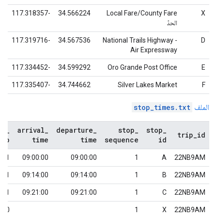
-117.318357
34.566224
Local Fare/County Fare
X
الحدّ
-117.319716
34.567536
National Trails Highway -
D
Air Expressway
-117.334452
34.599292
Oro Grande Post Office
E
-117.335407
34.744662
Silver Lakes Market
F
الملف
stop_times.txt
us
_
arrival
_
departure
_
stop
_
stop
_
trip
_
id
kup
time
time
sequence
id
1
09:00:00
09:00:00
1
A
22NB9AM
1
09:14:00
09:14:00
1
B
22NB9AM
1
09:21:00
09:21:00
1
C
22NB9AM
0
1
X
22NB9AM