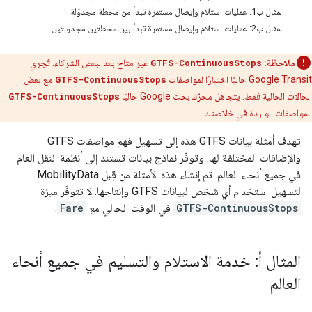
المثال ب1: عمليات استلام وإيصال مستمرة تبدأ من محطة مجدوَلة
المثال ب2: عمليات استلام وإيصال مستمرة تبدأ بين محطتَين مجدوَلتَين
ملاحظة:
GTFS-ContinuousStops
غير متاح بعد لبعض الشركاء. تُجري
Google Transit حاليًا اختبارًا لمواصفات
GTFS-ContinuousStops
مع بعض
الحالات الحالية فقط. يتجاهل محرّك بحث Google حاليًا
GTFS-ContinuousStops
المواصفات الواردة في خلاصتك.
تهدف أمثلة بيانات GTFS هذه إلى تسهيل فهم مواصفات GTFS
والإضافات المختلفة لها. وتوفّر نماذج بيانات تستند إلى أنظمة النقل العام
في جميع أنحاء العالم. تم إنشاء هذه الأمثلة من قِبل
MobilityData
لتسهيل استخدام أي شخص لبيانات GTFS وإنتاجها. لا تتوفّر ميزة
GTFS-ContinuousStops
في الوقت الحالي مع
Fare
.
المثال أ: خدمة الاستلام والتسليم في جميع أنحاء
العالم