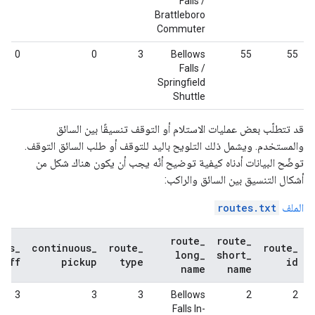
Falls /
Brattleboro
Commuter
0
0
3
Bellows
55
55
Falls /
Springfield
Shuttle
قد تتطلّب بعض عمليات الاستلام أو التوقف تنسيقًا بين السائق
والمستخدم. ويشمل ذلك التلويح باليد للتوقف أو طلب السائق التوقف.
توضّح البيانات أدناه كيفية توضيح أنّه يجب أن يكون هناك شكل من
أشكال التنسيق بين السائق والراكب:
الملف
routes.txt
route
_
route
_
ous
_
continuous
_
route
_
route
_
long
_
short
_
_
off
pickup
type
id
name
name
3
3
3
Bellows
2
2
Falls In-