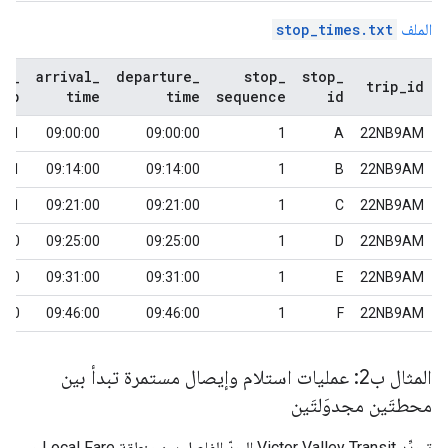
الملف
stop_times.txt
us
_
arrival
_
departure
_
stop
_
stop
_
trip
_
id
kup
time
time
sequence
id
1
09:00:00
09:00:00
1
A
22NB9AM
1
09:14:00
09:14:00
1
B
22NB9AM
1
09:21:00
09:21:00
1
C
22NB9AM
0
09:25:00
09:25:00
1
D
22NB9AM
0
09:31:00
09:31:00
1
E
22NB9AM
0
09:46:00
09:46:00
1
F
22NB9AM
المثال ب2: عمليات استلام وإيصال مستمرة تبدأ بين
محطتَين مجدوَلتَين
تحدِّد
Victor Valley Transit
الحدّ الفاصل بين منطقة
Local Fare
و