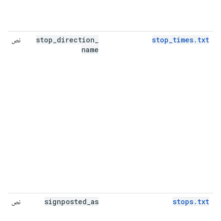
stop
_
direction
_
stop_times.txt
نص
name
signposted
_
as
stops.txt
نص