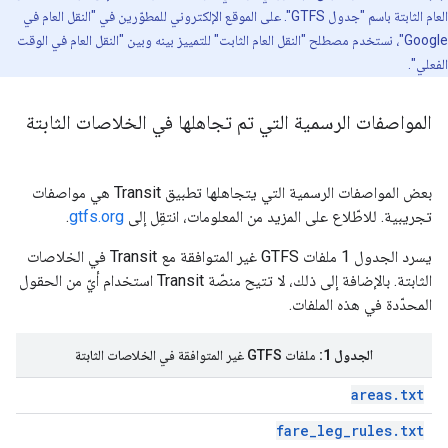
العام الثابتة باسم "جدول GTFS". على الموقع الإلكتروني للمطوّرين في "النقل العام في
Google"، نستخدم مصطلح "النقل العام الثابت" للتمييز بينه وبين "النقل العام في الوقت
الفعلي".
المواصفات الرسمية التي تم تجاهلها في الخلاصات الثابتة
بعض المواصفات الرسمية التي يتجاهلها تطبيق Transit هي مواصفات
تجريبية. للاطّلاع على المزيد من المعلومات، انتقِل إلى
gtfs.org
.
يسرد الجدول 1 ملفات GTFS غير المتوافقة مع Transit في الخلاصات
الثابتة. بالإضافة إلى ذلك، لا تتيح منصّة Transit استخدام أيّ من الحقول
المحدّدة في هذه الملفات.
الجدول 1:
ملفات GTFS غير المتوافقة في الخلاصات الثابتة
areas.txt
fare_leg_rules.txt