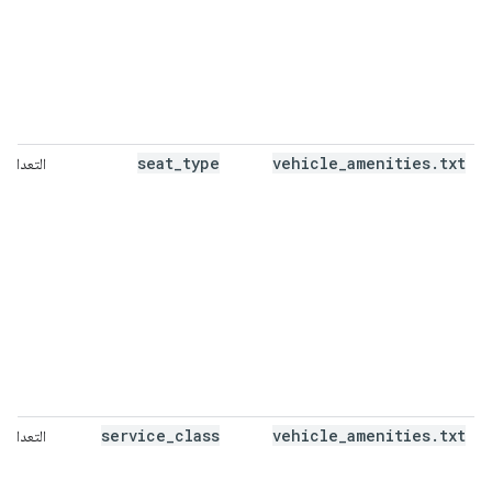
seat
_
type
vehicle
_
amenities
.
txt
التعداد
service
_
class
vehicle
_
amenities
.
txt
التعداد