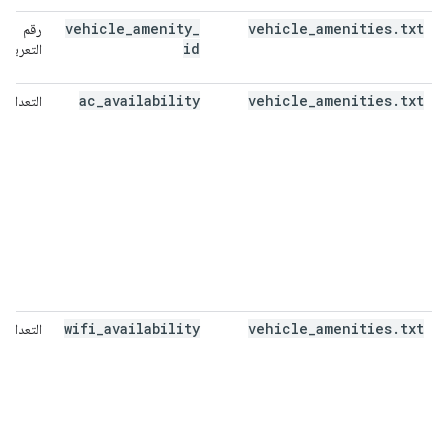
vehicle
_
amenity
_
vehicle
_
amenities
.
txt
رقم
id
التعريف
ac
_
availability
vehicle
_
amenities
.
txt
التعداد
wifi
_
availability
vehicle
_
amenities
.
txt
التعداد