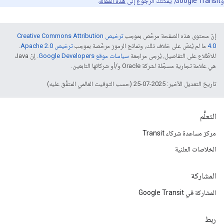
وGoogle Transit، يمكنك الرجوع إلى
هذه المقالة
.
إنّ محتوى هذه الصفحة مرخّص بموجب
ترخيص Creative Commons Attribution
4.0‏
ما لم يُنصّ على خلاف ذلك، ونماذج الرموز مرخّصة بموجب
ترخيص Apache 2.0‏
.
للاطّلاع على التفاصيل، يُرجى مراجعة
سياسات موقع Google Developers‏
. إنّ Java
هي علامة تجارية مسجَّلة لشركة Oracle و/أو شركائها التابعين.
تاريخ التعديل الأخير: 2025-07-25 (حسب التوقيت العالمي المتفَّق عليه)
التعلُّم
مركز مساعدة شركاء Transit
الخلاصات العلنية
المشاركة
المشاركة في Google Transit
ربط