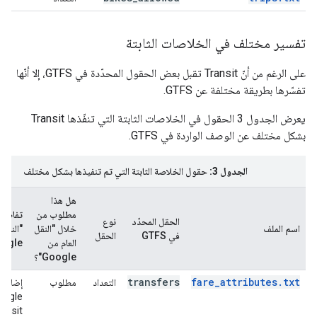
تفسير مختلف في الخلاصات الثابتة
على الرغم من أنّ Transit تقبل بعض الحقول المحدّدة في GTFS، إلا أنّها
تفسّرها بطريقة مختلفة عن GTFS.
يعرض الجدول 3 الحقول في الخلاصات الثابتة التي تنفّذها Transit
بشكل مختلف عن الوصف الواردة في GTFS.
الجدول 3:
حقول الخلاصة الثابتة التي تم تنفيذها بشكل مختلف
هل هذا
مطلوب من
تفاصيل
الحقل المحدّد
نوع
اسم الملف
خلال "النقل
"النقل 
في GTFS
الحقل
العام من
ogle"
Google"؟
transfers
fare_attributes.txt
التعداد
مطلوب
إضافة
oogle
ransit