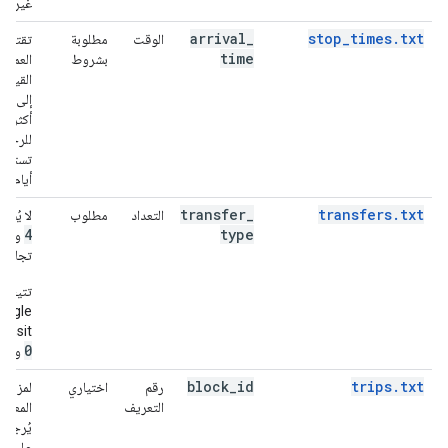
غير مع
arrival
_
stop_times.txt
الوقت
مطلوبة
تقتصر 
time
بشروط
العمل 
القيم 
99
إلى
أكثر من
للرحلا
تستغرق
أيام.
transfer
_
transfers.txt
التعداد
مطلوب
لا يُسم
5
4
type
و
و
تجاهلها
تتيح خ
oogle
Transit ال
2
1
0
و
block
_
id
trips.txt
رقم
اختياري
لمزيد 
التعريف
المعلوم
يُرجى ا
على
مث