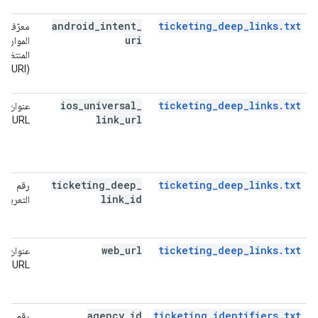
android
_
intent
_
ticketing_deep_links.txt
معرّف
uri
الموارد
المنتظم
(URI)
ios
_
universal
_
ticketing_deep_links.txt
عنوان
link
_
url
URL
ticketing
_
deep
_
ticketing_deep_links.txt
رقم
link
_
id
التعريف
web
_
url
ticketing_deep_links.txt
عنوان
URL
agency
_
id
ticketing_identifiers.txt
رقم