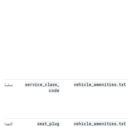
service
_
class
_
vehicle
_
amenities
.
txt
سلسلة
code
seat
_
plug
vehicle
_
amenities
.
txt
التعداد