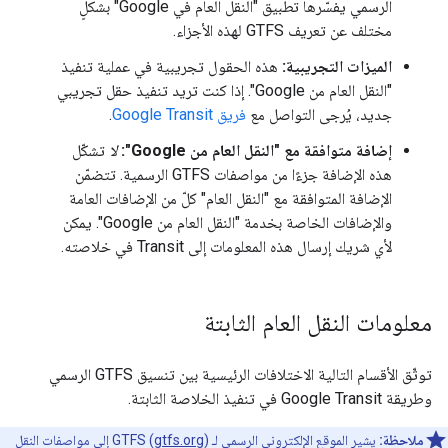
الرسمي يفسّرها تطبيق "النقل العام في Google" بشكلٍ
مختلف عن تعريف GTFS لهذه الأجزاء.
الميزات التجريبية:
هذه الحقول تجريبية في عملية تنفيذ
"النقل العام من Google". إذا كنت تريد تنفيذ حقل تجريبي
جديد، يُرجى التواصل مع
فريق Google Transit
.
إضافة متوافقة مع "النقل العام من Google":
لا
تشكّل
هذه الإضافة جزءًا من مواصفات GTFS الرسمية. تتضمّن
الإضافة المتوافقة مع "النقل العام" كلّ من الإضافات العامة
والإضافات الخاصة بخدمة "النقل العام من Google". يمكن
لأي شريك إرسال هذه المعلومات إلى Transit في خلاصته.
معلومات النقل العام الثابتة
توثّق الأقسام التالية الاختلافات الرئيسية بين تنسيق GTFS الرسمي
وطريقة Google Transit في تنفيذ الخلاصة الثابتة.
ملاحظة:
يشير الموقع الإلكتروني الرسمي لـ GTFS (
gtfs.org
) إلى مواصفات النقل