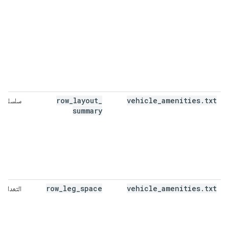
row
_
layout
_
vehicle
_
amenities
.
txt
سلسلة
summary
row
_
leg
_
space
vehicle
_
amenities
.
txt
التعداد