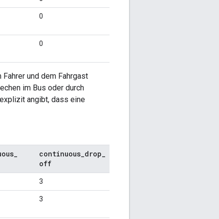
0
0
 Fahrer und dem Fahrgast
rechen im Bus oder durch
xplizit angibt, dass eine
uous
_
continuous
_
drop
_
off
3
3