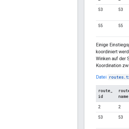
53
53
55
55
Einige Einstieg
koordiniert wer
Winken auf der S
Koordination zwi
Datei
routes.t
route
_
rout
id
name
2
2
53
53