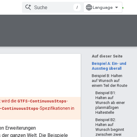
/
Auf dieser Seite
Beispiel A: Ein- und
Ausstieg überall
Beispiel B: Halten
auf Wunsch auf
einem Teil der Route
Beispiel B1:
Halten auf
t wird die
GTFS-ContinuousStops
-
Wunsch ab einer
planmäßigen
-ContinuousStops
-Spezifikationen in
Haltestelle
Beispiel B2:
Halten auf
en Erweiterungen
Wunsch beginnt
zwischen zwei
 der ganzen Welt. Die Beispiele