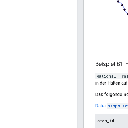
Beispiel B1:
National Tra
in der Halten au
Das folgende Be
Datei
stops.tx
stop
_
id