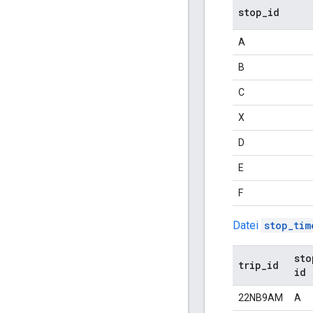
stop
_
id
A
B
C
X
D
E
F
Datei
stop_tim
sto
trip
_
id
id
22NB9AM
A