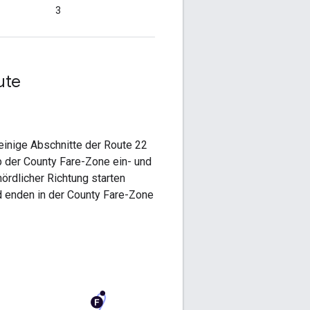
3
ute
r einige Abschnitte der Route 22
b der
County Fare
-Zone ein- und
nördlicher Richtung starten
d enden in der
County Fare
-Zone