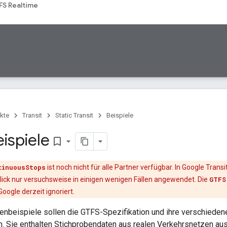
FS Realtime
kte
Transit
Static Transit
Beispiele
ispiele
bookmark_border
tinuousStops
ist noch nicht für alle Partner verfügbar. In Google Transi
lick nur versuchsweise in einigen wenigen Fällen angewendet. Die
GTFS
ogle derzeit ignoriert.
nbeispiele sollen die GTFS-Spezifikation und ihre verschieden
n. Sie enthalten Stichprobendaten aus realen Verkehrsnetzen aus