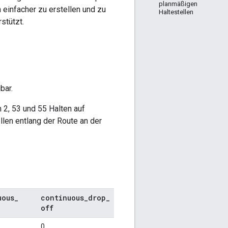
planmäßigen
 einfacher zu erstellen und zu
Haltestellen
rstützt.
bar.
 2, 53 und 55 Halten auf
len entlang der Route an der
uous
_
continuous
_
drop
_
off
0