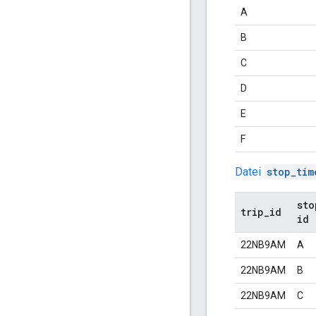
A
B
C
D
E
F
Datei
stop_tim
sto
trip
_
id
id
22NB9AM
A
22NB9AM
B
22NB9AM
C