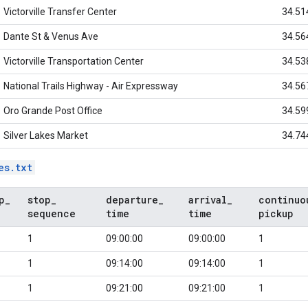
Victorville Transfer Center
34.51
Dante St & Venus Ave
34.56
Victorville Transportation Center
34.53
National Trails Highway - Air Expressway
34.56
Oro Grande Post Office
34.59
Silver Lakes Market
34.74
es.txt
p
_
stop
_
departure
_
arrival
_
continuo
sequence
time
time
pickup
1
09:00:00
09:00:00
1
1
09:14:00
09:14:00
1
1
09:21:00
09:21:00
1