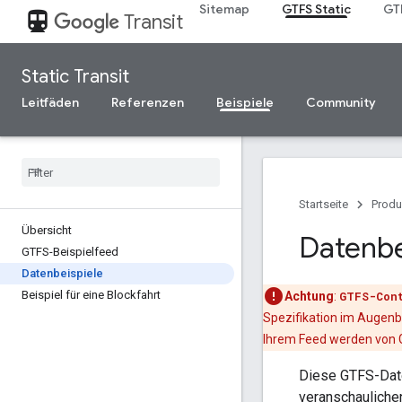
Sitemap
GTFS Static
GT
directions_transit
Transit
Static Transit
Leitfäden
Referenzen
Beispiele
Community
Startseite
Produ
Übersicht
Datenbe
GTFS-Beispielfeed
Datenbeispiele
Beispiel für eine Blockfahrt
Achtung
:
GTFS-Con
Spezifikation im Augenb
Ihrem Feed werden von Go
Diese GTFS-Date
veranschauliche