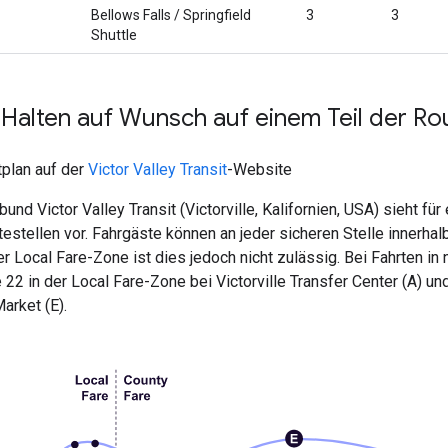
Bellows Falls / Springfield
3
3
Shuttle
: Halten auf Wunsch auf einem Teil der Ro
tplan auf der
Victor Valley Transit
-Website
rbund
Victor Valley Transit
(Victorville, Kalifornien, USA) sieht fü
testellen vor. Fahrgäste können an jeder sicheren Stelle innerhal
er
Local Fare
-Zone ist dies jedoch nicht zulässig. Bei Fahrten in 
 22 in der
Local Fare
-Zone bei
Victorville Transfer Center
(A) un
Market
(E).