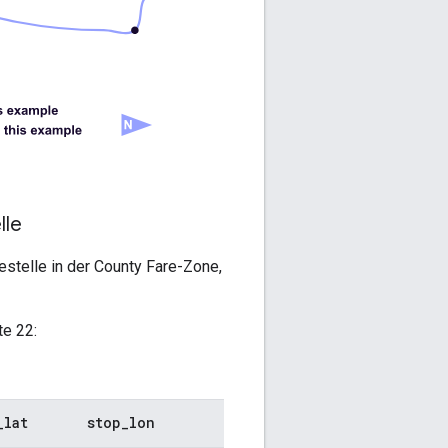
lle
estelle in der
County Fare
-Zone,
te 22:
_
lat
stop
_
lon