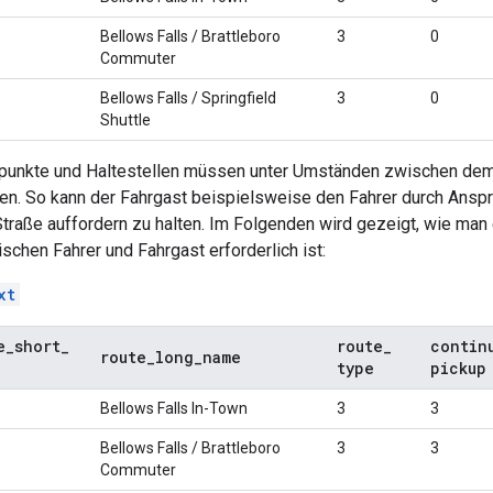
Bellows Falls / Brattleboro
3
0
Commuter
Bellows Falls / Springfield
3
0
Shuttle
spunkte und Haltestellen müssen unter Umständen zwischen dem
den. So kann der Fahrgast beispielsweise den Fahrer durch Ansp
traße auffordern zu halten. Im Folgenden wird gezeigt, wie man e
schen Fahrer und Fahrgast erforderlich ist:
xt
e
_
short
_
route
_
contin
route
_
long
_
name
type
pickup
Bellows Falls In-Town
3
3
Bellows Falls / Brattleboro
3
3
Commuter