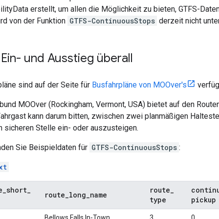
lityData
erstellt, um allen die Möglichkeit zu bieten, GTFS-Daten
rd von der Funktion
GTFS-ContinuousStops
derzeit nicht unte
: Ein- und Ausstieg überall
pläne sind auf der Seite für
Busfahrpläne von
MOOver's
verfüg
rbund
MOOver
(Rockingham, Vermont, USA) bietet auf den Routen
Fahrgast kann darum bitten, zwischen zwei planmäßigen Haltestel
 sicheren Stelle ein- oder auszusteigen.
nden Sie Beispieldaten für
GTFS-ContinuousStops
:
xt
e
_
short
_
route
_
contin
route
_
long
_
name
type
pickup
Bellows Falls In-Town
3
0