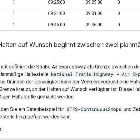
1
09:25:00
09:25:00
0
1
09:31:00
09:31:00
0
1
09:46:00
09:46:00
0
 Halten auf Wunsch beginnt zwischen zwei planmä
nsit
definiert die Straße
Air Expressway
als Grenze zwischen d
planmäßige Haltestelle
National Trails Highway - Air Ex
us Gründen der Genauigkeit kann der Verkehrsverbund eine Haltes
 Grenze kreuzt, an der Halten auf Wunsch verfügbar ist. Diese H
ßigen Haltestelle gemacht werden.
nden Sie ein Datenbeispiel für
GTFS-ContinuousStops
und Zei
estelle hinzugefügt werden kann:
t