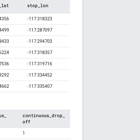
_
lat
stop
_
lon
4356
-117.318323
4499
-117.287097
8433
-117.294703
6224
-117.318357
7536
-117.319716
9292
-117.334452
4662
-117.335407
us
_
continuous
_
drop
_
off
1