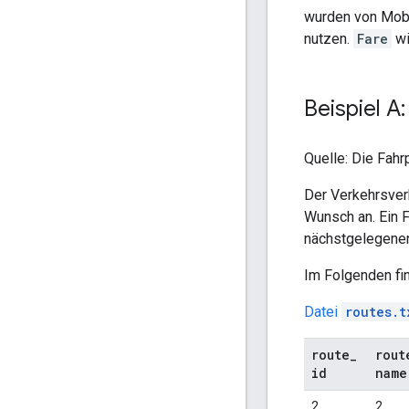
wurden von
Mobi
nutzen.
Fare
wi
Beispiel A
Quelle: Die Fahr
Der Verkehrsve
Wunsch an. Ein 
nächstgelegenen
Im Folgenden fi
Datei
routes.t
route
_
rout
id
name
2
2