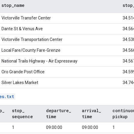
stop
_
name
stop
Victorville Transfer Center
34.51
Dante St & Venus Ave
34.56
Victorville Transportation Center
34.53
Local Fare/County Fare
-Grenze
34.56
National Trails Highway - Air Expressway
34.56
Oro Grande Post Office
34.59
Silver Lakes Market
34.74
es.txt
p
_
stop
_
departure
_
arrival
_
continuo
sequence
time
time
pickup
1
09:00:00
09:00:00
1