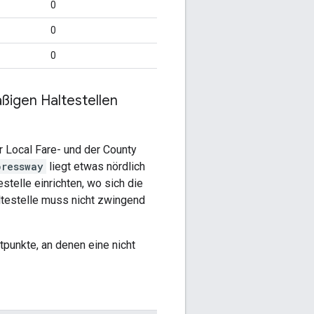
0
0
0
ßigen Haltestellen
er
Local Fare
- und der
County
pressway
liegt etwas nördlich
telle einrichten, wo sich die
altestelle muss nicht zwingend
tpunkte, an denen eine nicht