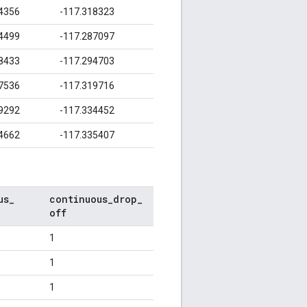
4356
-117.318323
4499
-117.287097
8433
-117.294703
7536
-117.319716
9292
-117.334452
4662
-117.335407
us
_
continuous
_
drop
_
off
1
1
1