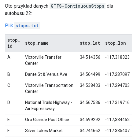
Oto przykład danych
GTFS-ContinuousStops
dla
autobusu 22:
Plik
stops.txt
stop
_
stop
_
name
stop
_
lat
stop
_
lon
id
A
Victorville Transfer
34,514356
-117,318323
Center
B
Dante St & Venus Ave
34,564499
-117.287097
C
Victorville Transportation
34.538433
-117.294703
Center
D
National Trails Highway -
34,567536
-117.319716
Air Expressway
E
Oro Grande Post Office
34,599292
-117,334452
F
Silver Lakes Market
34,744662
-117.335407