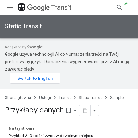
directions_transit
Transit
Static Transit
Google używa technologii AI do tłumaczenia treści na Twój
preferowany język. Tłumaczenia wygenerowane przez AI mogą
zawierać błędy.
Strona główna
Usługi
Transit
Static Transit
Sample
Przykłady danych
bookmark_border
Na tej stronie
Przykład A. Odbiór i zwrot w dowolnym miejscu