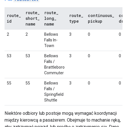
route
_
route
_
route
_
route
_
continuous
_
con
short
_
long
_
id
type
pickup
dro
name
name
2
2
Bellows
3
0
0
Falls In-
Town
53
53
Bellows
3
0
0
Falls /
Brattleboro
Commuter
55
55
Bellows
3
0
0
Falls /
Springfield
Shuttle
Niektóre odbiory lub postoje mogą wymagać koordynacji
między kierowcą a pasażerem. Obejmuje to machanie ręką,
aby zatrzymać pojazd, lub prośbę o zatrzymanie się. Dane