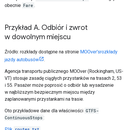
obecnie
Fare
.
Przykład A
.
Odbiór i zwrot
w dowolnym miejscu
Źródło: rozkłady dostępne na stronie
MOOver's
rozkłady
jazdy autobusów
.
Agencja transportu publicznego
MOOver
(Rockingham, US-
VT) stosuje zasadę ciągłych przystanków na trasach 2, 53
i 55. Pasażer może poprosić o odbiór lub wysadzenie
w najbliższym bezpiecznym miejscu między
zaplanowanymi przystankami na trasie.
Oto przykładowe dane dla właściwości
GTFS-
ContinuousStops
:
Plik
routes.txt