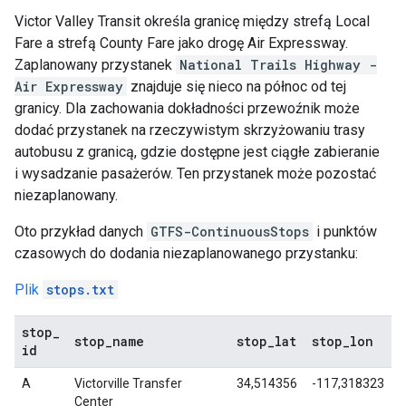
Victor Valley Transit
określa granicę między strefą
Local
Fare
a strefą
County Fare
jako drogę
Air Expressway
.
Zaplanowany przystanek
National Trails Highway -
Air Expressway
znajduje się nieco na północ od tej
granicy. Dla zachowania dokładności przewoźnik może
dodać przystanek na rzeczywistym skrzyżowaniu trasy
autobusu z granicą, gdzie dostępne jest ciągłe zabieranie
i wysadzanie pasażerów. Ten przystanek może pozostać
niezaplanowany.
Oto przykład danych
GTFS-ContinuousStops
i punktów
czasowych do dodania niezaplanowanego przystanku:
Plik
stops.txt
stop
_
stop
_
name
stop
_
lat
stop
_
lon
id
A
Victorville Transfer
34,514356
-117,318323
Center