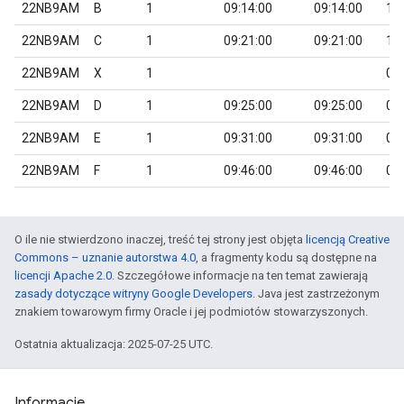
22NB9AM
B
1
09:14:00
09:14:00
1
22NB9AM
C
1
09:21:00
09:21:00
1
22NB9AM
X
1
0
22NB9AM
D
1
09:25:00
09:25:00
0
22NB9AM
E
1
09:31:00
09:31:00
0
22NB9AM
F
1
09:46:00
09:46:00
0
O ile nie stwierdzono inaczej, treść tej strony jest objęta
licencją Creative
Commons – uznanie autorstwa 4.0
, a fragmenty kodu są dostępne na
licencji Apache 2.0
. Szczegółowe informacje na ten temat zawierają
zasady dotyczące witryny Google Developers
. Java jest zastrzeżonym
znakiem towarowym firmy Oracle i jej podmiotów stowarzyszonych.
Ostatnia aktualizacja: 2025-07-25 UTC.
Informacje