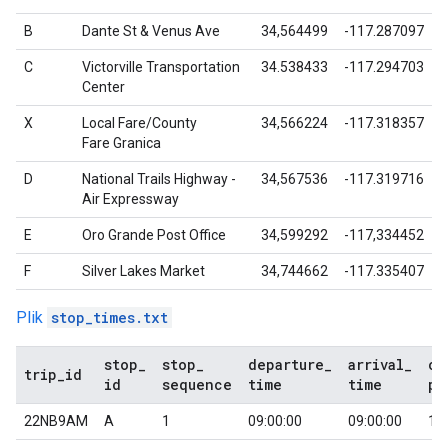
B
Dante St & Venus Ave
34,564499
-117.287097
C
Victorville Transportation
34.538433
-117.294703
Center
X
Local Fare/County
34,566224
-117.318357
Fare
Granica
D
National Trails Highway -
34,567536
-117.319716
Air Expressway
E
Oro Grande Post Office
34,599292
-117,334452
F
Silver Lakes Market
34,744662
-117.335407
Plik
stop_times.txt
stop
_
stop
_
departure
_
arrival
_
co
trip
_
id
id
sequence
time
time
pi
22NB9AM
A
1
09:00:00
09:00:00
1