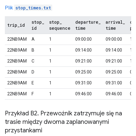
Plik
stop_times.txt
stop
_
stop
_
departure
_
arrival
_
co
trip
_
id
id
sequence
time
time
pi
22NB9AM
A
1
09:00:00
09:00:00
1
22NB9AM
B
1
09:14:00
09:14:00
1
22NB9AM
C
1
09:21:00
09:21:00
1
22NB9AM
D
1
09:25:00
09:25:00
0
22NB9AM
E
1
09:31:00
09:31:00
0
22NB9AM
F
1
09:46:00
09:46:00
0
Przykład B2
.
Przewoźnik zatrzymuje się na
trasie między dwoma zaplanowanymi
przystankami