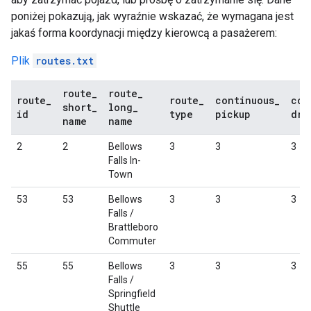
poniżej pokazują, jak wyraźnie wskazać, że wymagana jest
jakaś forma koordynacji między kierowcą a pasażerem:
Plik
routes.txt
route
_
route
_
route
_
route
_
continuous
_
con
short
_
long
_
id
type
pickup
dro
name
name
2
2
Bellows
3
3
3
Falls In-
Town
53
53
Bellows
3
3
3
Falls /
Brattleboro
Commuter
55
55
Bellows
3
3
3
Falls /
Springfield
Shuttle