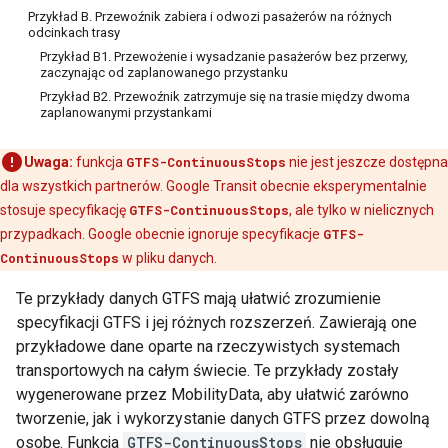
Przykład B. Przewoźnik zabiera i odwozi pasażerów na różnych
odcinkach trasy
Przykład B1. Przewożenie i wysadzanie pasażerów bez przerwy,
zaczynając od zaplanowanego przystanku
Przykład B2. Przewoźnik zatrzymuje się na trasie między dwoma
zaplanowanymi przystankami
Uwaga:
funkcja
GTFS-ContinuousStops
nie jest jeszcze dostępna
dla wszystkich partnerów. Google Transit obecnie eksperymentalnie
stosuje specyfikację
GTFS-ContinuousStops
, ale tylko w nielicznych
przypadkach. Google obecnie ignoruje specyfikacje
GTFS-
ContinuousStops
w pliku danych.
Te przykłady danych GTFS mają ułatwić zrozumienie
specyfikacji GTFS i jej różnych rozszerzeń. Zawierają one
przykładowe dane oparte na rzeczywistych systemach
transportowych na całym świecie. Te przykłady zostały
wygenerowane przez
MobilityData
, aby ułatwić zarówno
tworzenie, jak i wykorzystanie danych GTFS przez dowolną
osobę. Funkcja
GTFS-ContinuousStops
nie obsługuje