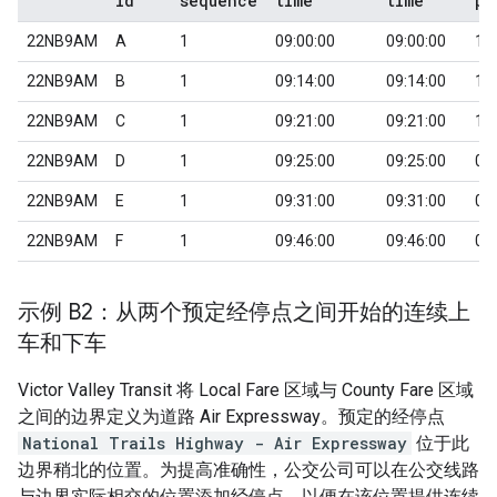
id
sequence
time
time
pi
22NB9AM
A
1
09:00:00
09:00:00
1
22NB9AM
B
1
09:14:00
09:14:00
1
22NB9AM
C
1
09:21:00
09:21:00
1
22NB9AM
D
1
09:25:00
09:25:00
0
22NB9AM
E
1
09:31:00
09:31:00
0
22NB9AM
F
1
09:46:00
09:46:00
0
示例 B2：从两个预定经停点之间开始的连续上
车和下车
Victor Valley Transit
将
Local Fare
区域与
County Fare
区域
之间的边界定义为道路
Air Expressway
。预定的经停点
National Trails Highway - Air Expressway
位于此
边界稍北的位置。为提高准确性，公交公司可以在公交线路
与边界实际相交的位置添加经停点，以便在该位置提供连续