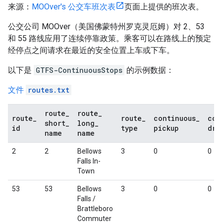
来源：
MOOver's
公交车班次表
页面上提供的班次表。
公交公司
MOOver
（美国佛蒙特州罗克灵厄姆）对 2、53
和 55 路线应用了连续停靠政策。乘客可以在路线上的预定
经停点之间请求在最近的安全位置上车或下车。
以下是
GTFS-ContinuousStops
的示例数据：
文件
routes.txt
route
_
route
_
route
_
route
_
continuous
_
con
short
_
long
_
id
type
pickup
dro
name
name
2
2
Bellows
3
0
0
Falls In-
Town
53
53
Bellows
3
0
0
Falls /
Brattleboro
Commuter