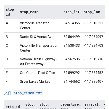
stop
_
stop
_
name
stop
_
lat
stop
_
lon
id
A
Victorville Transfer
34.514356
-117.318323
Center
B
Dante St & Venus Ave
34.564499
-117.287097
C
Victorville Transportation
34.538433
-117.294703
Center
D
National Trails Highway -
34.567536
-117.319716
Air Expressway
E
Oro Grande Post Office
34.599292
-117.334452
F
Silver Lakes Market
34.744662
-117.335407
文件
stop_times.txt
stop
_
stop
_
departure
_
arrival
_
co
trip
_
id