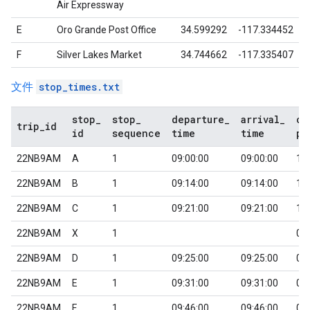
Air Expressway
E
Oro Grande Post Office
34.599292
-117.334452
F
Silver Lakes Market
34.744662
-117.335407
文件
stop_times.txt
stop
_
stop
_
departure
_
arrival
_
co
trip
_
id
id
sequence
time
time
pi
22NB9AM
A
1
09:00:00
09:00:00
1
22NB9AM
B
1
09:14:00
09:14:00
1
22NB9AM
C
1
09:21:00
09:21:00
1
22NB9AM
X
1
0
22NB9AM
D
1
09:25:00
09:25:00
0
22NB9AM
E
1
09:31:00
09:31:00
0
22NB9AM
F
1
09:46:00
09:46:00
0