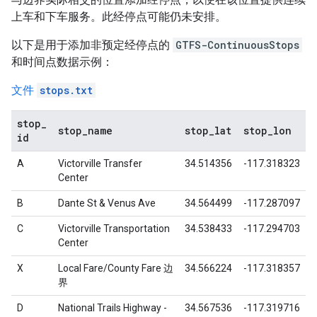
上车和下车服务。此经停点可能仍未安排。
以下是用于添加非预定经停点的
GTFS-ContinuousStops
和时间点数据示例：
文件
stops.txt
stop
_
stop
_
name
stop
_
lat
stop
_
lon
id
A
Victorville Transfer
34.514356
-117.318323
Center
B
Dante St & Venus Ave
34.564499
-117.287097
C
Victorville Transportation
34.538433
-117.294703
Center
X
Local Fare/County Fare
边
34.566224
-117.318357
界
D
National Trails Highway -
34.567536
-117.319716