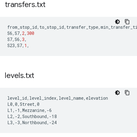
transfers
.
txt
from_stop_id
,
to_stop_id
,
transfer_type
,
min_transfer_t
S6
,
S7
,
2
,
300
S7
,
S6
,
3
,
S23
,
S7
,
1
,
levels
.
txt
level_id,level_index,level_name,elevation

L0,0,Street,0

L1,-1,Mezzanine,-6

L2,-2,Southbound,-18
