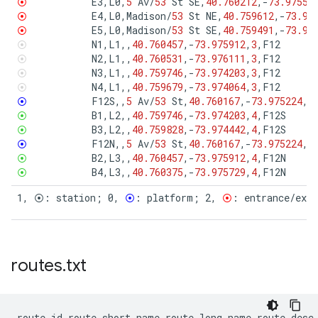
⦿
E3
,
L0
,
5
Av
/
53
St
SE
,
40.760212
,
-
73.97551
⦿
E4
,
L0
,
Madison
/
53
St
NE
,
40.759612
,
-
73.97
⦿
E5
,
L0
,
Madison
/
53
St
SE
,
40.759491
,
-
73.97
⦿
N1
,
L1
,,
40.760457
,
-
73.975912
,
3
,
F12
⦿
N2
,
L1
,,
40.760531
,
-
73.976111
,
3
,
F12
⦿
N3
,
L1
,,
40.759746
,
-
73.974203
,
3
,
F12
⦿
N4
,
L1
,,
40.759679
,
-
73.974064
,
3
,
F12
⦿
F12S
,,
5
Av
/
53
St
,
40.760167
,
-
73.975224
,
0
⦿
B1
,
L2
,,
40.759746
,
-
73.974203
,
4
,
F12S
⦿
B3
,
L2
,,
40.759828
,
-
73.974442
,
4
,
F12S
⦿
F12N
,,
5
Av
/
53
St
,
40.760167
,
-
73.975224
,
0
⦿
B2
,
L3
,,
40.760457
,
-
73.975912
,
4
,
F12N
⦿
B4
,
L3
,,
40.760375
,
-
73.975729
,
4
,
F12N
1, ⦿: station; 0, 
⦿
: platform; 2, 
⦿
: entrance/exi
routes
.
txt
route_id
,
route_short_name
,
route_long_name
,
route_desc