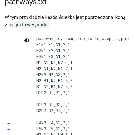
pathways
.
txt
W tym przykładzie każda ścieżka jest poprzedzona ikoną
z jej
pathway_mode
.
pathway_id,from_stop_id,to_stop_id,pathwa
↔
E1N1,E1,N1,2,1

↔
E2N1,E2,N1,2,1

↔
E3N1,E3,N1,2,1

→
N1-N2,N1,N2,6,1

→
N2-N1,N2,N1,7,1

↔
N2N3,N2,N3,2,1

→
N2-B1,N2,B1,4,0

→
B1-N2,B1,N2,4,0

↔
B1B2,B1,B2,2,1

↔

B1B3,B1,B3,1,1

↔

B2B4,B2,B4,1,1

↔
E4N3,E4,N3,2,1

↔
E5N3,E5,N3,2,1

→
N3-N4,N3,N4,6,1
