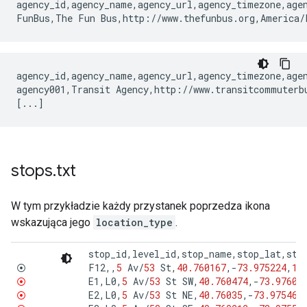
agency_id,agency_name,agency_url,agency_timezone,agen
agency_id,agency_name,agency_url,agency_timezone,agen
agency001,Transit Agency,http://www.transitcommuterbu
stops
.
txt
W tym przykładzie każdy przystanek poprzedza ikona
wskazująca jego
location_type
.
stop_id
,
level_id
,
stop_name
,
stop_lat
,
sto
F12
,,
5
Av
/
53
St
,
40.760167
,
-
73.975224
,
1
,
⦿
E1
,
L0
,
5
Av
/
53
St
SW
,
40.760474
,
-
73.97609
⦿
E2
,
L0
,
5
Av
/
53
St
NE
,
40.76035
,
-
73.97546
,