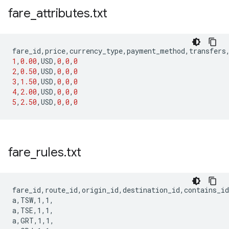
fare
_
attributes
.
txt
fare_id
,
price
,
currency_type
,
payment_method
,
transfers
1
,
0.00
,
USD
,
0
,
0
,
0
2
,
0.50
,
USD
,
0
,
0
,
0
3
,
1.50
,
USD
,
0
,
0
,
0
4
,
2.00
,
USD
,
0
,
0
,
0
5
,
2.50
,
USD
,
0
,
0
,
0
fare
_
rules
.
txt
fare_id,route_id,origin_id,destination_id,contains_id

a,TSW,1,1,

a,TSE,1,1,

a,GRT,1,1,
