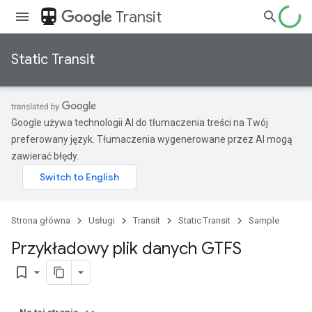
directions_transit
Transit
Static Transit
Google używa technologii AI do tłumaczenia treści na Twój
preferowany język. Tłumaczenia wygenerowane przez AI mogą
zawierać błędy.
Strona główna
Usługi
Transit
Static Transit
Sample
Przykładowy plik danych GTFS
bookmark_border