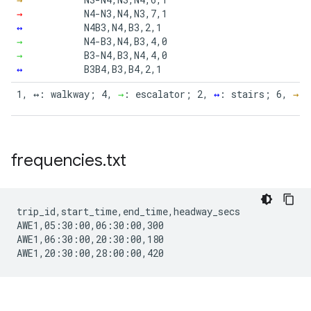
→
N4-N3,N4,N3,7,1

↔
N4B3,N4,B3,2,1

→
N4-B3,N4,B3,4,0

→
B3-N4,B3,N4,4,0

↔
B3B4,B3,B4,2,1
1, ↔: walkway; 4, 
→
: escalator; 2, 
↔
: stairs; 6, 
→
: 
frequencies
.
txt
trip_id,start_time,end_time,headway_secs

AWE1,05:30:00,06:30:00,300

AWE1,06:30:00,20:30:00,180
