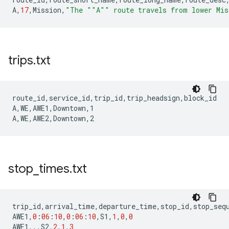
A
,
17
,
Mission
,
"The ""A"" route travels from lower Mis
trips
.
txt
route_id,service_id,trip_id,trip_headsign,block_id

A,WE,AWE1,Downtown,1

stop
_
times
.
txt
trip_id
,
arrival_time
,
departure_time
,
stop_id
,
stop_seq
AWE1
,
0
:
06
:
10
,
0
:
06
:
10
,
S1
,
1
,
0
,
0
AWE1
,,,
S2
,
2
,
1
,
3