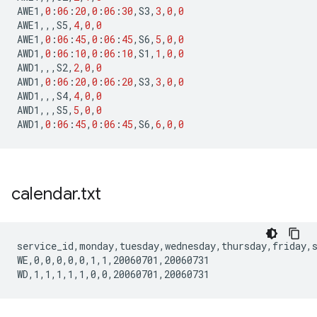
AWE1
,
0
:
06
:
20
,
0
:
06
:
30
,
S3
,
3
,
0
,
0
AWE1
,,,
S5
,
4
,
0
,
0
AWE1
,
0
:
06
:
45
,
0
:
06
:
45
,
S6
,
5
,
0
,
0
AWD1
,
0
:
06
:
10
,
0
:
06
:
10
,
S1
,
1
,
0
,
0
AWD1
,,,
S2
,
2
,
0
,
0
AWD1
,
0
:
06
:
20
,
0
:
06
:
20
,
S3
,
3
,
0
,
0
AWD1
,,,
S4
,
4
,
0
,
0
AWD1
,,,
S5
,
5
,
0
,
0
AWD1
,
0
:
06
:
45
,
0
:
06
:
45
,
S6
,
6
,
0
,
0
calendar
.
txt
service_id,monday,tuesday,wednesday,thursday,friday,s
WE,0,0,0,0,0,1,1,20060701,20060731
