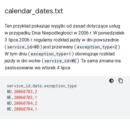
calendar
_
dates
.
txt
Ten przykład pokazuje wyjątki od zasad dotyczące usług
w przypadku Dnia Niepodległości w 2006 r. W poniedziałek
3 lipca 2006 r. regularny rozkład jazdy w dni powszednie
(
service_id=WD
) jest przerwany (
exception_type=2
).
W tym dniu (
exception_type=1
) obowiązuje rozkład
jazdy w dni wolne (
service_id=WE
). Ta sama zmiana ma
zastosowanie we wtorek 4 lipca.
service_id
,
date
,
exception_type
WD
,
20060703
,
2
WE
,
20060703
,
1
WD
,
20060704
,
2
WE
,
20060704
,
1