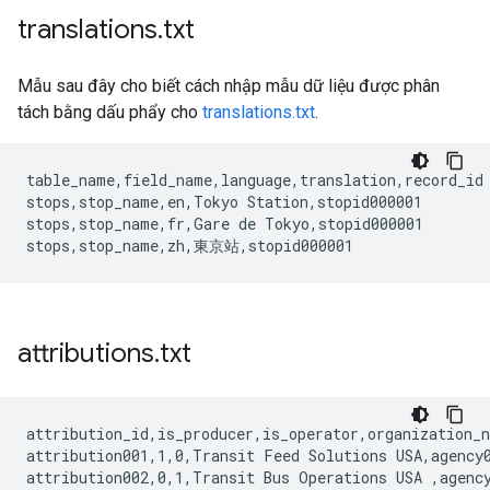
translations
.
txt
Mẫu sau đây cho biết cách nhập mẫu dữ liệu được phân
tách bằng dấu phẩy cho
translations.txt
.
table_name,field_name,language,translation,record_id

stops,stop_name,en,Tokyo Station,stopid000001

stops,stop_name,fr,Gare de Tokyo,stopid000001

attributions
.
txt
attribution_id,is_producer,is_operator,organization_n
attribution001,1,0,Transit Feed Solutions USA,agency0
attribution002,0,1,Transit Bus Operations USA ,agency