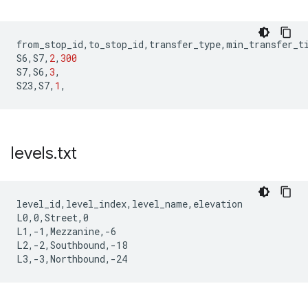
from_stop_id
,
to_stop_id
,
transfer_type
,
min_transfer_t
S6
,
S7
,
2
,
300
S7
,
S6
,
3
,
S23
,
S7
,
1
,
levels
.
txt
level_id,level_index,level_name,elevation

L0,0,Street,0

L1,-1,Mezzanine,-6

L2,-2,Southbound,-18
