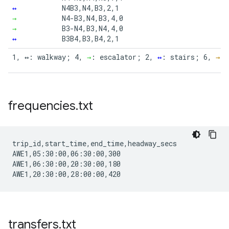
↔
N4B3,N4,B3,2,1

→
N4-B3,N4,B3,4,0

→
B3-N4,B3,N4,4,0

↔
B3B4,B3,B4,2,1
1, ↔: walkway; 4, 
→
: escalator; 2, 
↔
: stairs; 6, 
→
: 
frequencies
.
txt
trip_id,start_time,end_time,headway_secs

AWE1,05:30:00,06:30:00,300

AWE1,06:30:00,20:30:00,180

transfers
.
txt