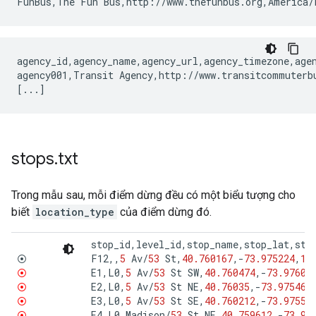
agency_id,agency_name,agency_url,agency_timezone,agen
agency001,Transit Agency,http://www.transitcommuterbu
stops
.
txt
Trong mẫu sau, mỗi điểm dừng đều có một biểu tượng cho
biết
location_type
của điểm dừng đó.
stop_id
,
level_id
,
stop_name
,
stop_lat
,
sto
F12
,,
5
Av
/
53
St
,
40.760167
,
-
73.975224
,
1
,
⦿
E1
,
L0
,
5
Av
/
53
St
SW
,
40.760474
,
-
73.97609
⦿
E2
,
L0
,
5
Av
/
53
St
NE
,
40.76035
,
-
73.97546
,
⦿
E3
,
L0
,
5
Av
/
53
St
SE
,
40.760212
,
-
73.97551
⦿
E4
,
L0
,
Madison
/
53
St
NE
,
40.759612
,
-
73.97