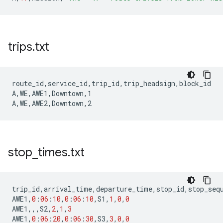
trips
.
txt
route_id,service_id,trip_id,trip_headsign,block_id

A,WE,AWE1,Downtown,1

stop
_
times
.
txt
trip_id
,
arrival_time
,
departure_time
,
stop_id
,
stop_seq
AWE1
,
0
:
06
:
10
,
0
:
06
:
10
,
S1
,
1
,
0
,
0
AWE1
,,,
S2
,
2
,
1
,
3
AWE1
,
0
:
06
:
20
,
0
:
06
:
30
,
S3
,
3
,
0
,
0