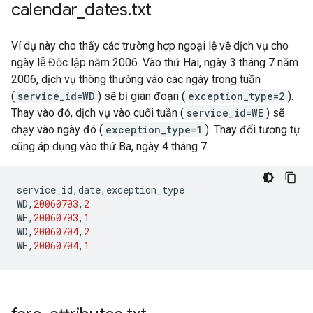
calendar
_
dates
.
txt
Ví dụ này cho thấy các trường hợp ngoại lệ về dịch vụ cho
ngày lễ Độc lập năm 2006. Vào thứ Hai, ngày 3 tháng 7 năm
2006, dịch vụ thông thường vào các ngày trong tuần
(
service_id=WD
) sẽ bị gián đoạn (
exception_type=2
).
Thay vào đó, dịch vụ vào cuối tuần (
service_id=WE
) sẽ
chạy vào ngày đó (
exception_type=1
). Thay đổi tương tự
cũng áp dụng vào thứ Ba, ngày 4 tháng 7.
service_id
,
date
,
exception_type
WD
,
20060703
,
2
WE
,
20060703
,
1
WD
,
20060704
,
2
WE
,
20060704
,
1