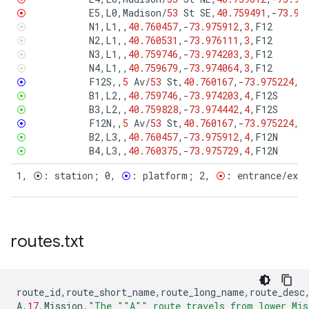
⦿
E5
,
L0
,
Madison
/
53
St
SE
,
40.759491
,
-
73.97
⦿
N1
,
L1
,,
40.760457
,
-
73.975912
,
3
,
F12
⦿
N2
,
L1
,,
40.760531
,
-
73.976111
,
3
,
F12
⦿
N3
,
L1
,,
40.759746
,
-
73.974203
,
3
,
F12
⦿
N4
,
L1
,,
40.759679
,
-
73.974064
,
3
,
F12
⦿
F12S
,,
5
Av
/
53
St
,
40.760167
,
-
73.975224
,
0
⦿
B1
,
L2
,,
40.759746
,
-
73.974203
,
4
,
F12S
⦿
B3
,
L2
,,
40.759828
,
-
73.974442
,
4
,
F12S
⦿
F12N
,,
5
Av
/
53
St
,
40.760167
,
-
73.975224
,
0
⦿
B2
,
L3
,,
40.760457
,
-
73.975912
,
4
,
F12N
⦿
B4
,
L3
,,
40.760375
,
-
73.975729
,
4
,
F12N
1, ⦿: station; 0, 
⦿
: platform; 2, 
⦿
: entrance/exi
routes
.
txt
route_id
,
route_short_name
,
route_long_name
,
route_desc
A
,
17
,
Mission
,
"The ""A"" route travels from lower Mis