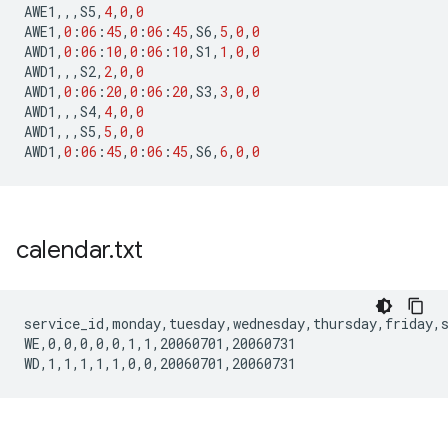
AWE1
,,,
S5
,
4
,
0
,
0
AWE1
,
0
:
06
:
45
,
0
:
06
:
45
,
S6
,
5
,
0
,
0
AWD1
,
0
:
06
:
10
,
0
:
06
:
10
,
S1
,
1
,
0
,
0
AWD1
,,,
S2
,
2
,
0
,
0
AWD1
,
0
:
06
:
20
,
0
:
06
:
20
,
S3
,
3
,
0
,
0
AWD1
,,,
S4
,
4
,
0
,
0
AWD1
,,,
S5
,
5
,
0
,
0
AWD1
,
0
:
06
:
45
,
0
:
06
:
45
,
S6
,
6
,
0
,
0
calendar
.
txt
service_id,monday,tuesday,wednesday,thursday,friday,s
WE,0,0,0,0,0,1,1,20060701,20060731
