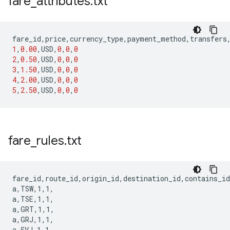
fare
_
attributes
.
txt
fare_id
,
price
,
currency_type
,
payment_method
,
transfers
1
,
0.00
,
USD
,
0
,
0
,
0
2
,
0.50
,
USD
,
0
,
0
,
0
3
,
1.50
,
USD
,
0
,
0
,
0
4
,
2.00
,
USD
,
0
,
0
,
0
5
,
2.50
,
USD
,
0
,
0
,
0
fare
_
rules
.
txt
fare_id,route_id,origin_id,destination_id,contains_id

a,TSW,1,1,

a,TSE,1,1,

a,GRT,1,1,

a,GRJ,1,1,

a,SVJ,1,1,
