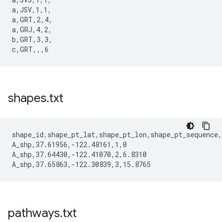
a,JSV,1,1,

a,GRT,2,4,

a,GRJ,4,2,

b,GRT,3,3,

shapes
.
txt
shape_id,shape_pt_lat,shape_pt_lon,shape_pt_sequence,
A_shp,37.61956,-122.48161,1,0

A_shp,37.64430,-122.41070,2,6.8310

pathways
.
txt