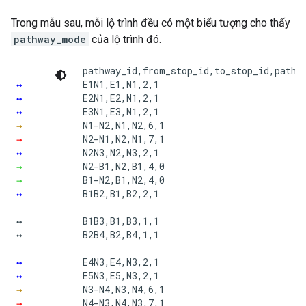
Trong mẫu sau, mỗi lộ trình đều có một biểu tượng cho thấy
pathway_mode
của lộ trình đó.
pathway_id,from_stop_id,to_stop_id,pathwa
↔
E1N1,E1,N1,2,1

↔
E2N1,E2,N1,2,1

↔
E3N1,E3,N1,2,1

→
N1-N2,N1,N2,6,1

→
N2-N1,N2,N1,7,1

↔
N2N3,N2,N3,2,1

→
N2-B1,N2,B1,4,0

→
B1-N2,B1,N2,4,0

↔
B1B2,B1,B2,2,1

↔

B1B3,B1,B3,1,1

↔

B2B4,B2,B4,1,1

↔
E4N3,E4,N3,2,1

↔
E5N3,E5,N3,2,1

→
N3-N4,N3,N4,6,1

→
N4-N3,N4,N3,7,1
