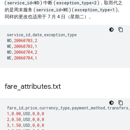
(
service_id=WD
) 中断 (
exception_type=2
)，取而代之
的是周末服务 (
service_id=WE
) (
exception_type=1
)。
同样的更改也适用于 7 月 4 日（星期二）。
service_id
,
date
,
exception_type
WD
,
20060703
,
2
WE
,
20060703
,
1
WD
,
20060704
,
2
WE
,
20060704
,
1
fare
_
attributes
.
txt
fare_id
,
price
,
currency_type
,
payment_method
,
transfers
1
,
0.00
,
USD
,
0
,
0
,
0
2
,
0.50
,
USD
,
0
,
0
,
0
3
,
1.50
,
USD
,
0
,
0
,
0