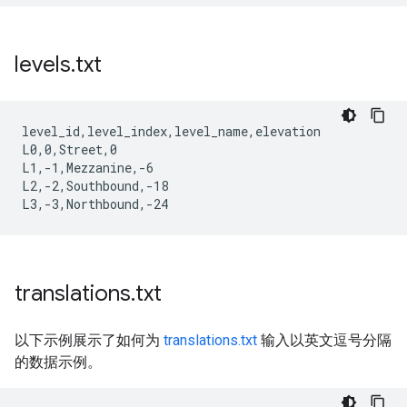
levels
.
txt
level_id,level_index,level_name,elevation

L0,0,Street,0

L1,-1,Mezzanine,-6

L2,-2,Southbound,-18

translations
.
txt
以下示例展示了如何为
translations.txt
输入以英文逗号分隔
的数据示例。