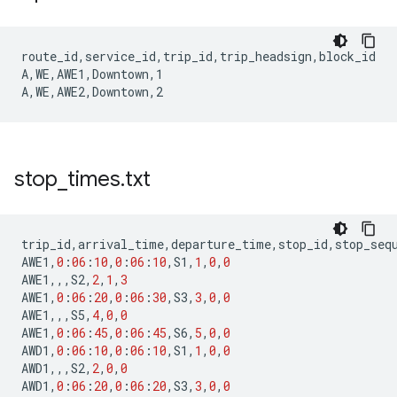
route_id,service_id,trip_id,trip_headsign,block_id

A,WE,AWE1,Downtown,1

stop
_
times
.
txt
trip_id
,
arrival_time
,
departure_time
,
stop_id
,
stop_seq
AWE1
,
0
:
06
:
10
,
0
:
06
:
10
,
S1
,
1
,
0
,
0
AWE1
,,,
S2
,
2
,
1
,
3
AWE1
,
0
:
06
:
20
,
0
:
06
:
30
,
S3
,
3
,
0
,
0
AWE1
,,,
S5
,
4
,
0
,
0
AWE1
,
0
:
06
:
45
,
0
:
06
:
45
,
S6
,
5
,
0
,
0
AWD1
,
0
:
06
:
10
,
0
:
06
:
10
,
S1
,
1
,
0
,
0
AWD1
,,,
S2
,
2
,
0
,
0
AWD1
,
0
:
06
:
20
,
0
:
06
:
20
,
S3
,
3
,
0
,
0