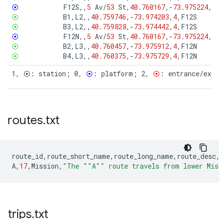
⦿
F12S
,,
5
Av
/
53
St
,
40.760167
,
-
73.975224
,
0
⦿
B1
,
L2
,,
40.759746
,
-
73.974203
,
4
,
F12S
⦿
B3
,
L2
,,
40.759828
,
-
73.974442
,
4
,
F12S
⦿
F12N
,,
5
Av
/
53
St
,
40.760167
,
-
73.975224
,
0
⦿
B2
,
L3
,,
40.760457
,
-
73.975912
,
4
,
F12N
⦿
B4
,
L3
,,
40.760375
,
-
73.975729
,
4
,
F12N
1, ⦿: station; 0, 
⦿
: platform; 2, 
⦿
: entrance/exi
routes
.
txt
route_id
,
route_short_name
,
route_long_name
,
route_desc
A
,
17
,
Mission
,
"The ""A"" route travels from lower Mis
trips
.
txt