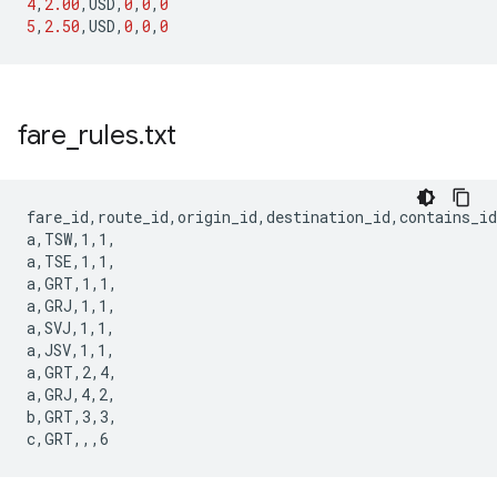
4
,
2.00
,
USD
,
0
,
0
,
0
5
,
2.50
,
USD
,
0
,
0
,
0
fare
_
rules
.
txt
fare_id,route_id,origin_id,destination_id,contains_id

a,TSW,1,1,

a,TSE,1,1,

a,GRT,1,1,

a,GRJ,1,1,

a,SVJ,1,1,

a,JSV,1,1,

a,GRT,2,4,

a,GRJ,4,2,

b,GRT,3,3,
