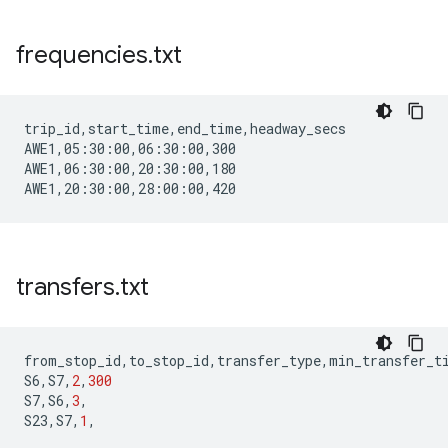
frequencies
.
txt
trip_id,start_time,end_time,headway_secs

AWE1,05:30:00,06:30:00,300

AWE1,06:30:00,20:30:00,180

transfers
.
txt
from_stop_id
,
to_stop_id
,
transfer_type
,
min_transfer_t
S6
,
S7
,
2
,
300
S7
,
S6
,
3
,
S23
,
S7
,
1
,