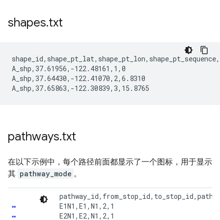
shapes
.
txt
shape_id,shape_pt_lat,shape_pt_lon,shape_pt_sequence,
A_shp,37.61956,-122.48161,1,0

A_shp,37.64430,-122.41070,2,6.8310

pathways
.
txt
在以下示例中，每个路径前面都显示了一个图标，用于显示
其
pathway_mode
。
pathway_id,from_stop_id,to_stop_id,pathwa
↔
E1N1,E1,N1,2,1

↔
E2N1,E2,N1,2,1
