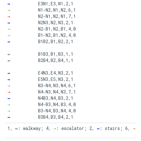
↔
E3N1,E3,N1,2,1

→
N1-N2,N1,N2,6,1

→
N2-N1,N2,N1,7,1

↔
N2N3,N2,N3,2,1

→
N2-B1,N2,B1,4,0

→
B1-N2,B1,N2,4,0

↔
B1B2,B1,B2,2,1

↔

B1B3,B1,B3,1,1

↔

B2B4,B2,B4,1,1

↔
E4N3,E4,N3,2,1

↔
E5N3,E5,N3,2,1

→
N3-N4,N3,N4,6,1

→
N4-N3,N4,N3,7,1

↔
N4B3,N4,B3,2,1

→
N4-B3,N4,B3,4,0

→
B3-N4,B3,N4,4,0

↔
B3B4,B3,B4,2,1
1, ↔: walkway; 4, 
→
: escalator; 2, 
↔
: stairs; 6, 
→
: 