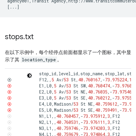
agency001,Transit Agency,http://www.transitcommuterbu
stops
.
txt
在以下示例中，每个经停点前面都显示了一个图标，其中显
示了其
location_type
。
stop_id
,
level_id
,
stop_name
,
stop_lat
,
sto
F12
,,
5
Av
/
53
St
,
40.760167
,
-
73.975224
,
1
,
⦿
E1
,
L0
,
5
Av
/
53
St
SW
,
40.760474
,
-
73.97609
⦿
E2
,
L0
,
5
Av
/
53
St
NE
,
40.76035
,
-
73.97546
,
⦿
E3
,
L0
,
5
Av
/
53
St
SE
,
40.760212
,
-
73.97551
⦿
E4
,
L0
,
Madison
/
53
St
NE
,
40.759612
,
-
73.97
⦿
E5
,
L0
,
Madison
/
53
St
SE
,
40.759491
,
-
73.97
⦿
N1
,
L1
,,
40.760457
,
-
73.975912
,
3
,
F12
⦿
N2
,
L1
,,
40.760531
,
-
73.976111
,
3
,
F12
⦿
N3
,
L1
,,
40.759746
,
-
73.974203
,
3
,
F12
⦿
N4
,
L1
,,
40.759679
,
-
73.974064
,
3
,
F12