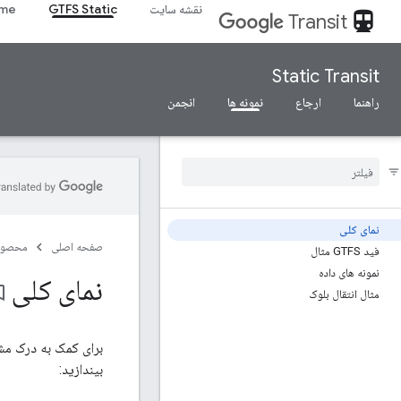
نقشه سایت
GTFS Static
ime
directions_transit
Transit
Static Transit
راهنما
ارجاع
نمونه ها
انجمن
نمای کلی
صفحه اصلی
محصول
فید GTFS مثال
نمونه های داده
نمای کلی
_border
مثال انتقال بلوک
بیندازید: