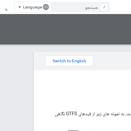
/
برای کمک به درک مشخصات GTFS و تولید ابزارهایی که داده های GTFS را می خوانند و می نویسند، به نمونه های زیر از فیدهای GTFS نگاهی