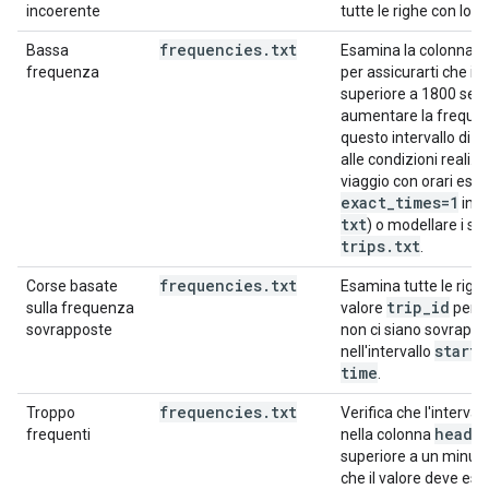
incoerente
tutte le righe con lo 
frequencies
.
txt
h
Bassa
Esamina la colonna
frequenza
per assicurarti che il 
superiore a 1800 seco
aumentare la frequen
questo intervallo di 
alle condizioni reali. 
viaggio con orari esat
exact
_
times=1
f
in
txt
) o modellare i sin
trips
.
txt
.
frequencies
.
txt
Corse basate
Esamina tutte le righ
trip
_
id
sulla frequenza
valore
per v
sovrapposte
non ci siano sovrappo
start
_
nell'intervallo
time
.
frequencies
.
txt
Troppo
Verifica che l'interval
headw
frequenti
nella colonna
superiore a un minuto,
che il valore deve ess