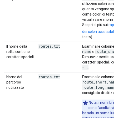
utilizzino colori contra
quanto vengono spess
come colori di testo 
visualizzare i nomi de
Scopri di più sui
rappo
dei colori accessibili
testo).
routes
.
txt
r
Il nome della
Esamina le colonne
name
route
_
shor
rotta contiene
e
caratteri speciali
Rimuovi o sostituisci 
caratteri speciali, c
=
_
.
routes
.
txt
Nome del
Esamina le colonne
route_short_name
percorso
route_long_name
riutilizzato
.
consigliato di utilizzar
Nota:
i nomi brevi
sono facoltativi. 
ha solo un nome lungo