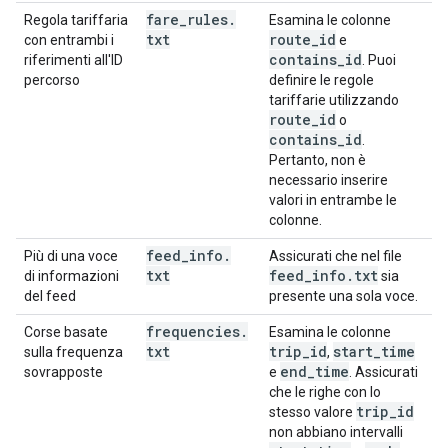
fare
_
rules
.
Regola tariffaria
Esamina le colonne
txt
route
_
id
con entrambi i
e
contains
_
id
riferimenti all'ID
. Puoi
percorso
definire le regole
tariffarie utilizzando
route
_
id
o
contains
_
id
.
Pertanto, non è
necessario inserire
valori in entrambe le
colonne.
feed
_
info
.
Più di una voce
Assicurati che nel file
txt
feed
_
info
.
txt
di informazioni
sia
del feed
presente una sola voce.
frequencies
.
Corse basate
Esamina le colonne
txt
trip
_
id
start
_
time
sulla frequenza
,
end
_
time
sovrapposte
e
. Assicurati
che le righe con lo
trip
_
id
stesso valore
non abbiano intervalli