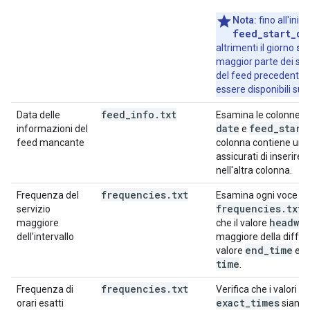
Nota:
fino all'iniz
feed_start_da
st
altrimenti il giorno
maggior parte dei servi
del feed precedente 
essere disponibili su
feed
_
info
.
txt
f
Data delle
Esamina le colonne
date
feed
_
start
informazioni del
e
feed mancante
colonna contiene un v
assicurati di inserire 
nell'altra colonna.
frequencies
.
txt
Frequenza del
Esamina ogni voce del
frequencies
.
txt
servizio
p
headway
maggiore
che il valore
dell'intervallo
maggiore della differe
end
_
time
valore
e il
time
.
frequencies
.
txt
Frequenza di
Verifica che i valori d
exact
_
times
orari esatti
siano g