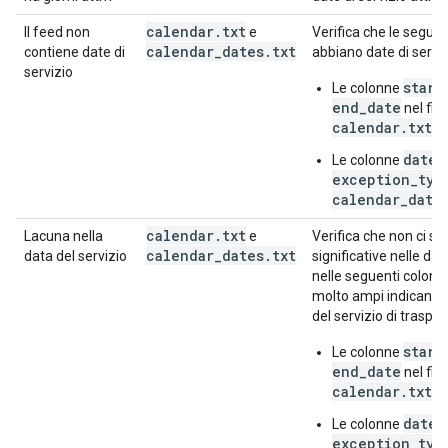
calendar
.
txt
Il feed non
e
Verifica che le segue
calendar
_
dates
.
txt
contiene date di
abbiano date di serviz
servizio
start
Le colonne
end_date
nel file
calendar.txt
date
Le colonne
e
exception_typ
calendar_date
calendar
.
txt
Lacuna nella
e
Verifica che non ci si
calendar
_
dates
.
txt
data del servizio
significative nelle dat
nelle seguenti colonne.
molto ampi indicano u
del servizio di traspor
start
Le colonne
end_date
nel file
calendar.txt
date
Le colonne
e
exception_typ