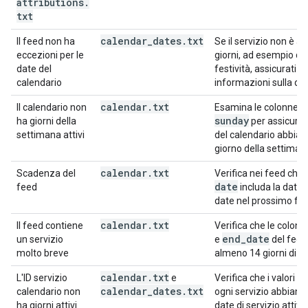
attributions
.
txt
calendar
_
dates
.
txt
Il feed non ha
Se il servizio non è att
eccezioni per le
giorni, ad esempio du
date del
festività, assicurati di
calendario
informazioni sulla dat
calendar
.
txt
Il calendario non
Esamina le colonne 
sunday
ha giorni della
per assicurar
settimana attivi
del calendario abbia
giorno della settimana
calendar
.
txt
Scadenza del
Verifica nei feed che
date
feed
includa la data 
date nel prossimo fut
calendar
.
txt
Il feed contiene
Verifica che le colon
end
_
date
un servizio
e
del feed
molto breve
almeno 14 giorni di se
calendar
.
txt
s
L'ID servizio
e
Verifica che i valori
calendar
_
dates
.
txt
calendario non
ogni servizio abbian
ha giorni attivi
date di servizio attivo