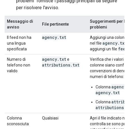
problemi" fornisce i passaggi principali da seguire
per risolvere l'avviso.
Messaggio di
Suggerimenti per la 
File pertinente
avviso
problemi
agency
.
txt
Il feed non ha
Aggiungi una colonn
agency
.
txt
una lingua
nel file
.
feed
specificata
aggiungi un file
agency
.
txt
Numero di
e
Verifica che i valori n
attributions
.
txt
telefono non
colonne siano conform
valido
convenzioni di denom
numeri di telefono:
agency
Colonna
agency.txt
attribu
Colonna
attributions.t
Colonna
Qualsiasi
Apri il file indicato nel
sconosciuta
controlla se sono pres