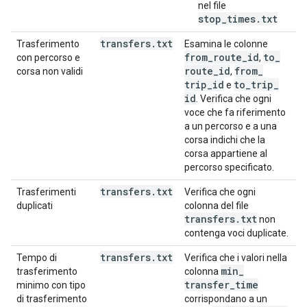
nel file
stop_times.txt
transfers
.
txt
Trasferimento
Esamina le colonne
from
_
route
_
id
to
_
con percorso e
,
route
_
id
from
_
corsa non validi
,
trip
_
id
to
_
trip
_
e
id
. Verifica che ogni
voce che fa riferimento
a un percorso e a una
corsa indichi che la
corsa appartiene al
percorso specificato.
transfers
.
txt
Trasferimenti
Verifica che ogni
duplicati
colonna del file
transfers
.
txt
non
contenga voci duplicate.
transfers
.
txt
Tempo di
Verifica che i valori nella
min
_
trasferimento
colonna
transfer
_
time
minimo con tipo
di trasferimento
corrispondano a un