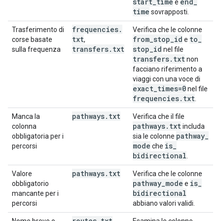
start
_
time
end
_
e
time
sovrapposti.
frequencies
.
Trasferimento di
Verifica che le colonne
txt
from
_
stop
_
id
to
_
corse basate
,
e
transfers
.
txt
stop
_
id
sulla frequenza
nel file
transfers
.
txt
non
facciano riferimento a
viaggi con una voce di
exact
_
times=0
nel file
frequencies
.
txt
.
pathways
.
txt
Manca la
Verifica che il file
pathways
.
txt
colonna
includa
pathway
_
obbligatoria per i
sia le colonne
mode
is
_
percorsi
che
bidirectional
.
pathways
.
txt
Valore
Verifica che le colonne
pathway
_
mode
is
_
obbligatorio
e
bidirectional
mancante per i
percorsi
abbiano valori validi.
routes
.
txt