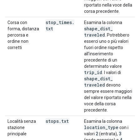
riportato nella voce della
corsa precedente.
stop
_
times
.
Corsa con
Esamina la colonna
txt
shape
_
dist
_
forma, distanza
traveled
percorsa e
. Potrebbero
ordine non
esserci uno o più valori
corretti
fuori ordine rispetto
all'inserimento
precedente di un
determinato valore
trip
_
id
. I valori di
shape
_
dist
_
traveled
devono
sempre essere maggiori
del valore riportato nella
voce della corsa
precedente.
stops
.
txt
Località senza
Esamina la colonna
location
_
type
stazione
con i
2
3
principale
valori
(entrata),
4