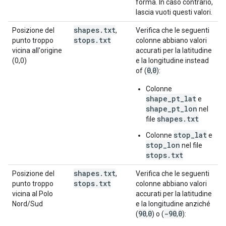
forma. In caso contrario,
lascia vuoti questi valori.
shapes
.
txt
Posizione del
,
Verifica che le seguenti
stops
.
txt
punto troppo
colonne abbiano valori
vicina all'origine
accurati per la latitudine
(0,0)
e la longitudine instead
0
0
of (
,
):
Colonne
shape_pt_lat
e
shape_pt_lon
nel
shapes.txt
file
stop_lat
Colonne
e
stop_lon
nel file
stops.txt
shapes
.
txt
Posizione del
,
Verifica che le seguenti
stops
.
txt
punto troppo
colonne abbiano valori
vicina al Polo
accurati per la latitudine
Nord/Sud
e la longitudine anziché
90
0
-90
0
(
,
) o (
,
):