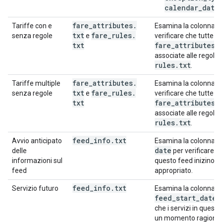
calendar_date
fare
_
attributes
.
f
Tariffe con e
Esamina la colonna
txt
fare
_
rules
.
senza regole
e
verificare che tutte le 
txt
fare
_
attributes
.
associate alle regole n
rules
.
txt
.
fare
_
attributes
.
f
Tariffe multiple
Esamina la colonna
txt
fare
_
rules
.
senza regole
e
verificare che tutte le 
txt
fare
_
attributes
.
associate alle regole n
rules
.
txt
.
feed
_
info
.
txt
f
Avvio anticipato
Esamina la colonna
date
delle
per verificare ch
informazioni sul
questo feed inizino 
feed
appropriato.
feed
_
info
.
txt
Servizio futuro
Esamina la colonna
feed_start_date
p
che i servizi in questo
un momento ragionev