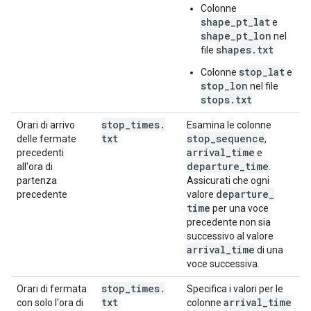
Colonne
shape_pt_lat
e
shape_pt_lon
nel
shapes.txt
file
stop_lat
Colonne
e
stop_lon
nel file
stops.txt
stop
_
times
.
Orari di arrivo
Esamina le colonne
txt
stop
_
sequence
delle fermate
,
arrival
_
time
precedenti
e
departure
_
time
all'ora di
.
partenza
Assicurati che ogni
departure
_
precedente
valore
time
per una voce
precedente non sia
successivo al valore
arrival
_
time
di una
voce successiva.
stop
_
times
.
Orari di fermata
Specifica i valori per le
txt
arrival
_
time
con solo l'ora di
colonne