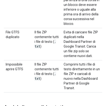
partenza di una corsa in
un blocco deve essere
inferiore o uguale alla
prima ora di arrivo della
corsa successiva nel
blocco.
File GTFS
Il file ZIP
Evita di caricare file ZIP
duplicato
contenente tutti
duplicati nella
.
i file di testo (
Dashboard Partner di
txt
)
Google Transit. Carica
un file zip solo se
contiene nuovi dati.
Impossibile
Il file ZIP
Comprimi tutti i file di
aprire GTFS
contenente tutti
testo direttamente in un
.
i file di testo (
file ZIP e caricali di
txt
)
nuovo nella Dashboard
Partner di Google
Transit.