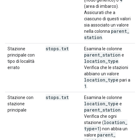
(nodo generico) o
(area di imbarco).
Assicurati che a
ciascuno di questi valori
sia associato un valore
parent
_
nella colonna
station
.
stops
.
txt
Stazione
Esamina le colonne
parent
_
station
principale con
e
location
_
type
tipo di località
.
errato
Verifica che le stazioni
abbiano un valore
location
_
type
pari a
1
.
stops
.
txt
Stazione con
Esamina le colonne
location
_
type
stazione
e
parent
_
station
principale
.
Verifica che ogni
location
_
stazione (
type=1
) non abbia un
parent
_
valore