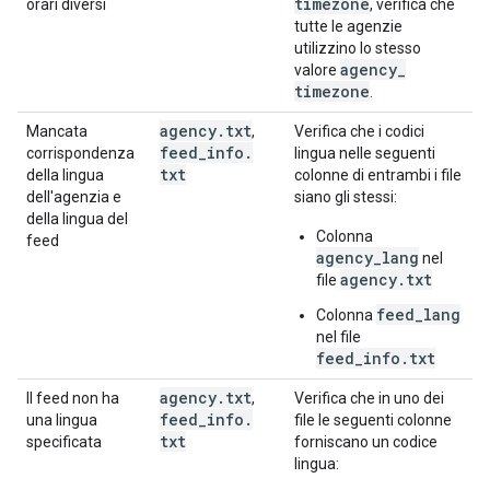
timezone
orari diversi
, verifica che
tutte le agenzie
utilizzino lo stesso
agency
_
valore
timezone
.
agency
.
txt
Mancata
,
Verifica che i codici
feed
_
info
.
corrispondenza
lingua nelle seguenti
txt
della lingua
colonne di entrambi i file
dell'agenzia e
siano gli stessi:
della lingua del
Colonna
feed
agency_lang
nel
agency.txt
file
feed_lang
Colonna
nel file
feed_info.txt
agency
.
txt
Il feed non ha
,
Verifica che in uno dei
feed
_
info
.
una lingua
file le seguenti colonne
txt
specificata
forniscano un codice
lingua: