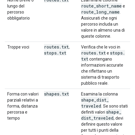
Nome breve o
Esamina le colonne
route
_
short
_
name
lungo del
e
route
_
long
_
name
percorso
.
obbligatorio
Assicurati che ogni
percorso includa un
valore in almeno una di
queste colonne.
routes
.
txt
Troppe voci
,
Verifica che le voci in
stops
.
txt
routes
.
txt
stops
.
e
txt
contengano
informazioni accurate
che riflettano un
sistema di trasporto
pubblico reale.
shapes
.
txt
Forma con valori
Esamina la colonna
shape
_
dist
_
parziali relativi a
traveled
forma, distanza
. Se sono stati
shape
_
percorsa e
definiti valori
dist
_
traveled
tempo
, devi
definire questo valore
per tutti i punti della