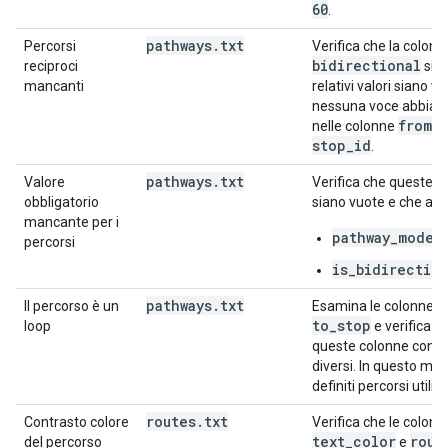
60
.
pathways
.
txt
Percorsi
Verifica che la colon
bidirectional
reciproci
sia 
mancanti
relativi valori siano va
nessuna voce abbia val
from
_
nelle colonne
stop
_
id
.
pathways
.
txt
Valore
Verifica che queste 
obbligatorio
siano vuote e che abbi
mancante per i
pathway_mode
percorsi
is_bidirectio
pathways
.
txt
f
Il percorso è un
Esamina le colonne
to
_
stop
loop
e verifica c
queste colonne conte
diversi. In questo m
definiti percorsi utili 
routes
.
txt
Contrasto colore
Verifica che le colon
text
_
color
rout
del percorso
e