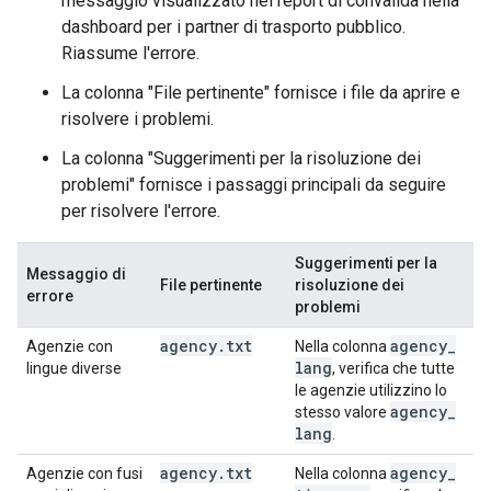
messaggio visualizzato nel report di convalida nella
dashboard per i partner di trasporto pubblico.
Riassume l'errore.
La colonna "File pertinente" fornisce i file da aprire e
risolvere i problemi.
La colonna "Suggerimenti per la risoluzione dei
problemi" fornisce i passaggi principali da seguire
per risolvere l'errore.
Suggerimenti per la
Messaggio di
File pertinente
risoluzione dei
errore
problemi
agency
.
txt
agency
_
Agenzie con
Nella colonna
lang
lingue diverse
, verifica che tutte
le agenzie utilizzino lo
agency
_
stesso valore
lang
.
agency
.
txt
agency
_
Agenzie con fusi
Nella colonna