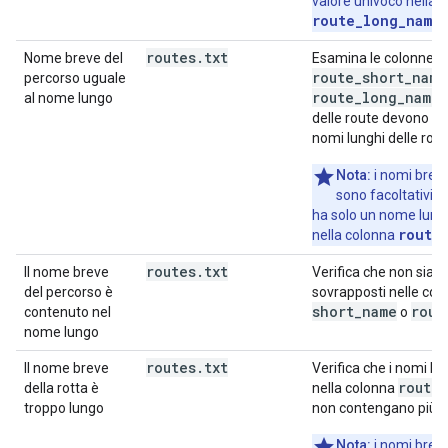
valore univoco nella 
route_long_name
.
routes
.
txt
Nome breve del
Esamina le colonne
route_short_name
percorso uguale
route_long_name
al nome lungo
.
delle route devono es
nomi lunghi delle rout
Nota:
i nomi brevi
sono facoltativi. 
ha solo un nome lungo
route
nella colonna
routes
.
txt
Il nome breve
Verifica che non siano
del percorso è
sovrapposti nelle co
short
_
name
rout
contenuto nel
o
nome lungo
routes
.
txt
Il nome breve
Verifica che i nomi br
route
della rotta è
nella colonna
troppo lungo
non contengano più di 
Nota:
i nomi brevi