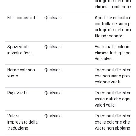
ortografici nel nome 
elimina la colonna se
File sconosciuto
Qualsiasi
Apri il file indicato nel
controlla se sono pres
ortografici nel nome fi
file ridondante.
Spazi vuoti
Qualsiasi
Esamina le colonne i
iniziali o finali
elimina tutti gli spazi i
dai valori.
Nome colonna
Qualsiasi
Esamina il file interes
vuoto
che non siano present
colonne vuoti.
Riga vuota
Qualsiasi
Esamina il file intere
assicurati che ogni r
valori validi.
Valore
Qualsiasi
Esamina il file interes
imprevisto della
che le colonne che d
traduzione
vuote non abbiano alc