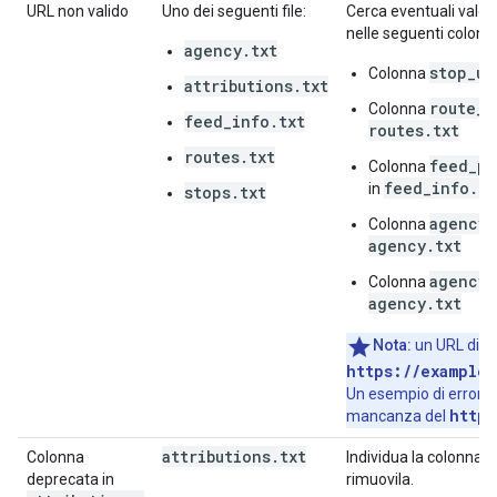
URL non valido
Uno dei seguenti file:
Cerca eventuali valori
nelle seguenti colonn
agency.txt
stop_ur
Colonna
attributions.txt
route_u
Colonna
feed_info.txt
routes.txt
routes.txt
feed_pu
Colonna
feed_info.tx
in
stops.txt
agency_
Colonna
agency.txt
agency_
Colonna
agency.txt
Nota:
un URL di e
https://example
Un esempio di errore
https
mancanza del
attributions
.
txt
Colonna
Individua la colonna 
deprecata in
rimuovila.